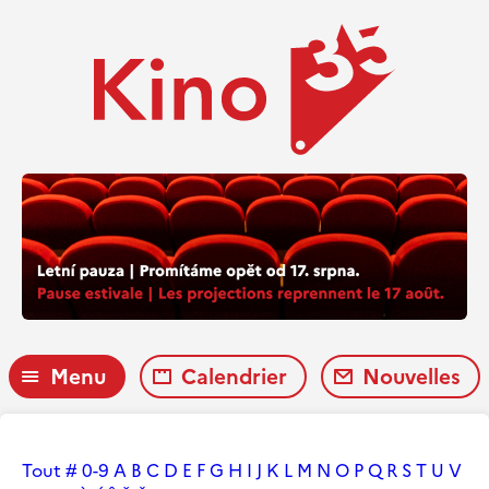
Menu
Calendrier
Nouvelles
Tout
#
0-9
A
B
C
D
E
F
G
H
I
J
K
L
M
N
O
P
Q
R
S
T
U
V