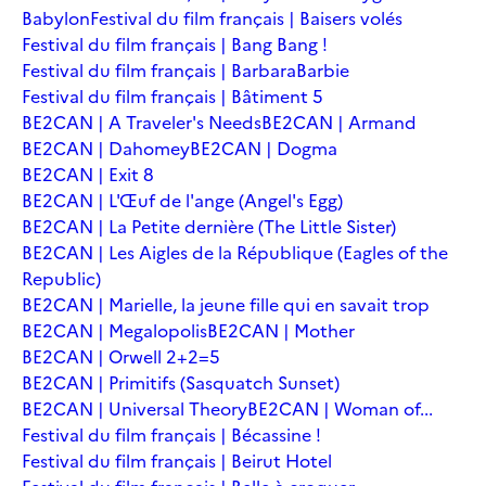
Babylon
Festival du film français | Baisers volés
Festival du film français | Bang Bang !
Festival du film français | Barbara
Barbie
Festival du film français | Bâtiment 5
BE2CAN | A Traveler's Needs
BE2CAN | Armand
BE2CAN | Dahomey
BE2CAN | Dogma
BE2CAN | Exit 8
BE2CAN | L'Œuf de l'ange (Angel's Egg)
BE2CAN | La Petite dernière (The Little Sister)
BE2CAN | Les Aigles de la République (Eagles of the
Republic)
BE2CAN | Marielle, la jeune fille qui en savait trop
BE2CAN | Megalopolis
BE2CAN | Mother
BE2CAN | Orwell 2+2=5
BE2CAN | Primitifs (Sasquatch Sunset)
BE2CAN | Universal Theory
BE2CAN | Woman of...
Festival du film français | Bécassine !
Festival du film français | Beirut Hotel