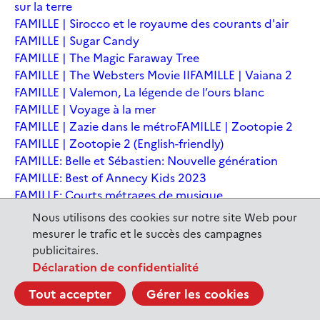
sur la terre
FAMILLE | Sirocco et le royaume des courants d'air
FAMILLE | Sugar Candy
FAMILLE | The Magic Faraway Tree
FAMILLE | The Websters Movie II
FAMILLE | Vaiana 2
FAMILLE | Valemon, La légende de l’ours blanc
FAMILLE | Voyage à la mer
FAMILLE | Zazie dans le métro
FAMILLE | Zootopie 2
FAMILLE | Zootopie 2 (English-friendly)
FAMILLE: Belle et Sébastien: Nouvelle génération
FAMILLE: Best of Annecy Kids 2023
FAMILLE: Courts métrages de musique
FAMILLE: Courts-métrages
Nous utilisons des cookies sur notre site Web pour
FAMILLE: Cycle: Drôles de rencontres
mesurer le trafic et le succès des campagnes
FAMILLE: En sortant de l'école - Andrée Chedid
publicitaires.
FAMILLE: Ernest et Célestine: Le voyage en Charabie
Déclaration de confidentialité
FAMILLE: Festival International du court métrage
Tout accepter
Gérer les cookies
Clermont-Ferrand
FAMILLE: Kina et Yuk, renards de la banquise