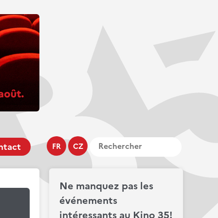
ntact
FR
CZ
Ne manquez pas les
événements
intéressants au Kino 35!