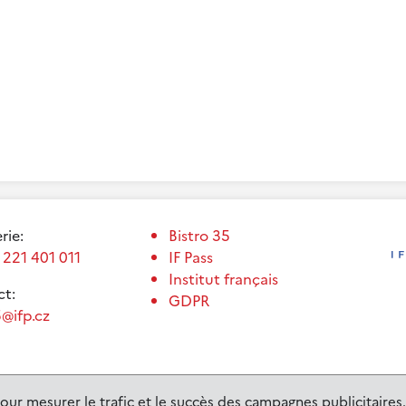
erie:
Bistro 35
 221 401 011
IF Pass
Institut français
t:
GDPR
@ifp.cz
our mesurer le trafic et le succès des campagnes publicitaires