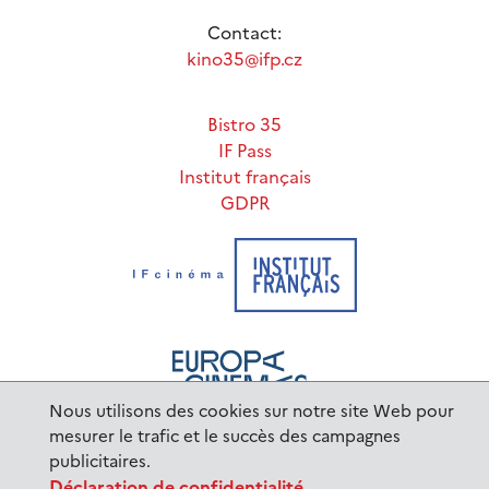
Contact:
kino35@ifp.cz
Bistro 35
IF Pass
Institut français
GDPR
Nous utilisons des cookies sur notre site Web pour
mesurer le trafic et le succès des campagnes
publicitaires.
www.ifp.cz
© 2023 Institut français de Prague |
Déclaration de confidentialité