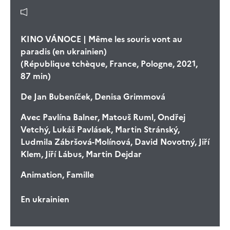
KINO VÁNOCE | Même les souris vont au
paradis (en ukrainien)
(République tchèque, France, Pologne, 2021,
87 min)
De
Jan Bubeníček, Denisa Grimmová
Avec
Pavlína Balner, Matouš Ruml, Ondřej
Vetchý, Lukáš Pavlásek, Martin Stránský,
Ludmila Zábršová-Molínová, David Novotný, Jiří
Klem, Jiří Lábus, Martin Dejdar
Animation, Famille
En ukrainien