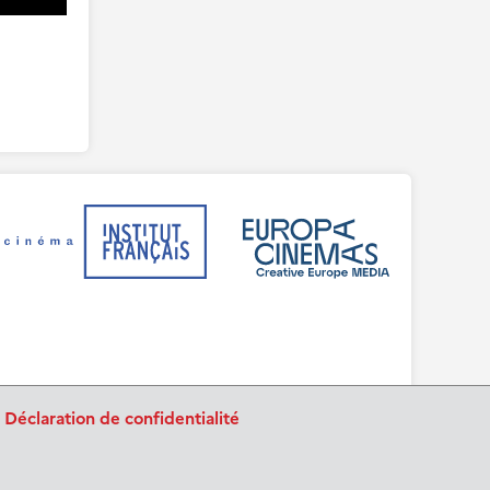
.
Déclaration de confidentialité
BurnIT
Tajpej Design
code:
design: