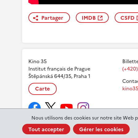
Partager
IMDB
CSFD
Kino 35
Billett
Institut français de Prague
(+420)
Štěpánská 644/35, Praha 1
Contac
Carte
kino35
Nous utilisons des cookies sur notre site Web p
Tout accepter
Gérer les cookies
www.ifp.cz
© 2023 Institut français de Prague |