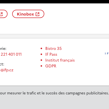
Kinobox
erie:
Bistro 35
 221 401 011
IF Pass
Institut français
t:
GDPR
@ifp.cz
our mesurer le trafic et le succès des campagnes publicitaires