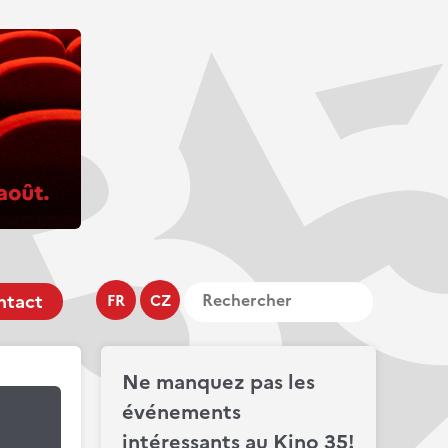
ntact
FR
CZ
Ne manquez pas les
événements
intéressants au Kino 35!