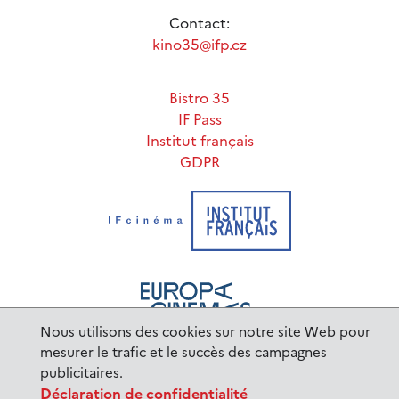
Contact:
kino35@ifp.cz
Bistro 35
IF Pass
Institut français
GDPR
Nous utilisons des cookies sur notre site Web pour
mesurer le trafic et le succès des campagnes
publicitaires.
www.ifp.cz
© 2023 Institut français de Prague |
Déclaration de confidentialité