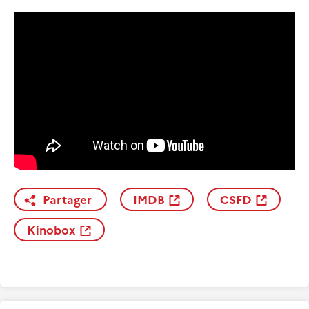
Partager
IMDB
CSFD
Kinobox