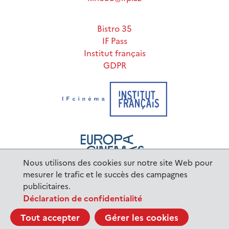
Bistro 35
IF Pass
Institut français
GDPR
Nous utilisons des cookies sur notre site Web pour
mesurer le trafic et le succès des campagnes
publicitaires.
www.ifp.cz
© 2023 Institut français de Prague |
Déclaration de confidentialité
BurnIT
Tajpej Design
code:
design:
Tout accepter
Gérer les cookies