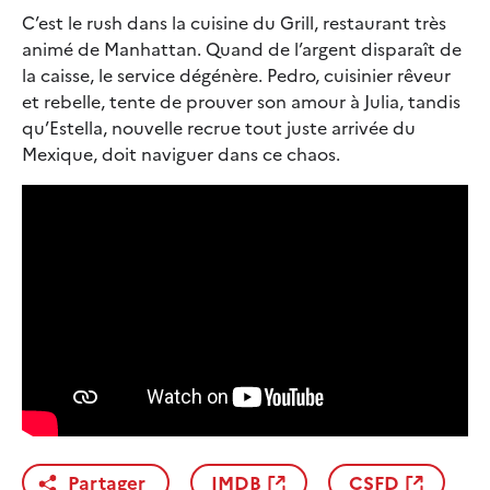
C’est le rush dans la cui­sine du Grill, res­tau­rant très
ani­mé de Man­hat­tan. Quand de l’argent dis­pa­raît de
la caisse, le ser­vice dégé­nère. Pedro, cui­si­nier rêveur
et rebelle, tente de prou­ver son amour à Julia, tan­dis
qu’Estella, nou­velle recrue tout juste arri­vée du
Mexique, doit navi­guer dans ce chaos.
Partager
IMDB
CSFD