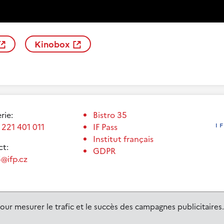
Kinobox
erie:
Bistro 35
 221 401 011
IF Pass
Institut français
t:
GDPR
@ifp.cz
our mesurer le trafic et le succès des campagnes publicitaires