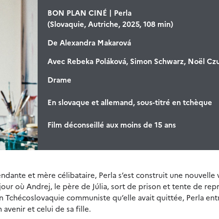
BON PLAN CINÉ | Perla
(Slovaquie, Autriche, 2025, 108 min)
De
Alexandra Makarová
Avec
Rebeka Poláková, Simon Schwarz, Noël Cz
Drame
En slovaque et allemand, sous-titré en tchèque
Film déconseillé aux moins de 15 ans
dante et mère célibataire, Perla s’est construit une nouvelle 
 le jour où Andrej, le père de Júlia, sort de prison et tente de re
 en Tchécoslovaquie communiste qu’elle avait quittée, Perla en
venir et celui de sa fille.