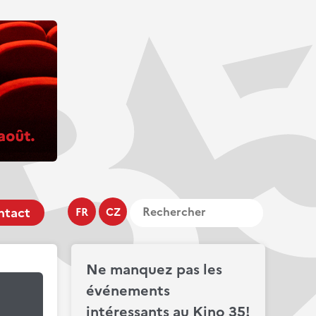
ntact
FR
CZ
Ne manquez pas les
événements
intéressants au Kino 35!