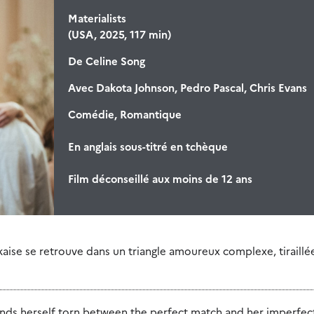
Materialists
(USA, 2025, 117 min)
De
Celine Song
Avec
Dakota Johnson, Pedro Pascal, Chris Evans
Comédie, Romantique
En anglais sous-titré en tchèque
Film déconseillé aux moins de 12 ans
se se retrouve dans un triangle amoureux complexe, tiraillé
ds herself torn between the perfect match and her imperfect