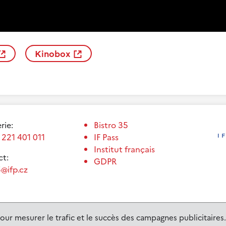
Kinobox
erie:
Bistro 35
 221 401 011
IF Pass
Institut français
t:
GDPR
@ifp.cz
our mesurer le trafic et le succès des campagnes publicitaires