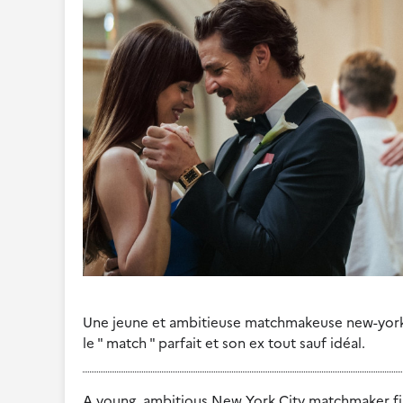
Une jeune et ambitieuse matchmakeuse new-yorkai
le " match " parfait et son ex tout sauf idéal.
A young, ambitious New York City matchmaker fin