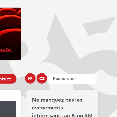
ntact
FR
CZ
Ne manquez pas les
événements
intéressants au Kino 35!