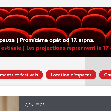
ments et festivals
Location d'espaces
Co
EN
CS