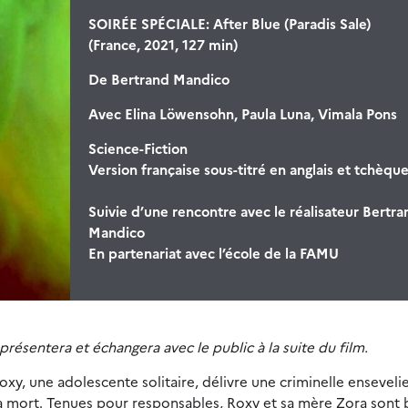
SOIRÉE SPÉCIALE: After Blue (Paradis Sale)
(France, 2021, 127 min)
De
Bertrand Mandico
Avec
Elina Löwensohn, Paula Luna, Vimala Pons
Science-Fiction
Version française sous-titré en anglais et tchèqu
Suivie d’une rencontre avec le réalisateur Bertra
Mandico
En partenariat avec l’école de la FAMU
résentera et échangera avec le public à la suite du film.
oxy, une adolescente solitaire, délivre une criminelle enseveli
 la mort. Tenues pour responsables, Roxy et sa mère Zora sont 