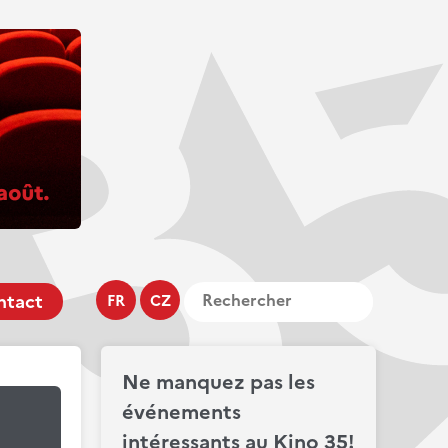
ntact
FR
CZ
Ne manquez pas les
événements
intéressants au Kino 35!