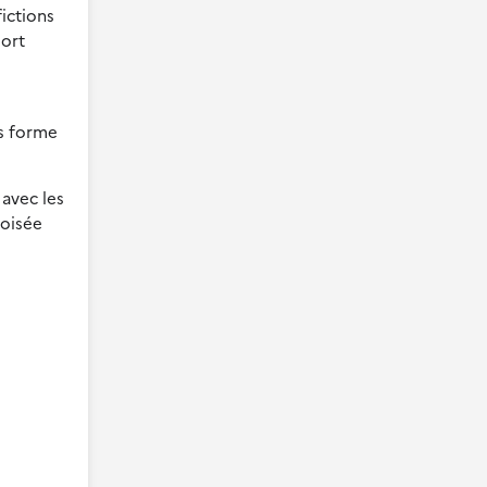
ictions
mort
us forme
avec les
roisée