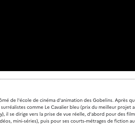
plômé de l'école de cinéma d'animation des Gobelins. Après q
surréalistes comme Le Cavalier bleu (prix du meilleur projet 
), il se dirige vers la prise de vue réelle, d'abord pour des fil
éos, mini-séries), puis pour ses courts-métrages de fiction au