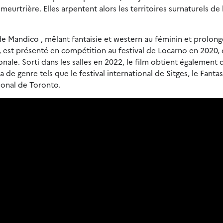
rtrière. Elles arpentent alors les territoires surnaturels de 
de Mandico , mêlant fantaisie et western au féminin et prolon
 est présenté en compétition au festival de Locarno en 2020, o
onale. Sorti dans les salles en 2022, le film obtient également 
de genre tels que le festival international de Sitges, le Fantas
ional de Toronto.