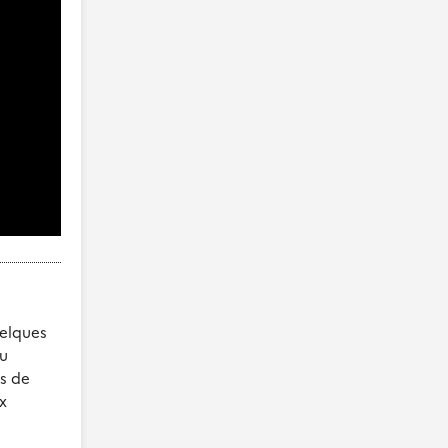
uelques
au
ms de
x