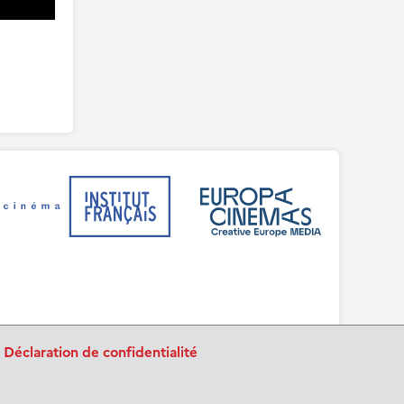
.
Déclaration de confidentialité
BurnIT
Tajpej Design
code:
design: