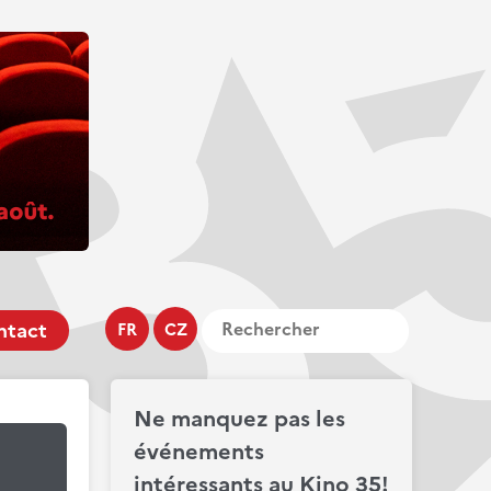
ntact
FR
CZ
Ne manquez pas les
événements
intéressants au Kino 35!