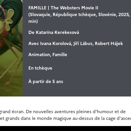
FAMILLE | The Websters Movie II
(Slovaquie, République tchèque, Slovénie, 2025,
min)
De
Katarína Kerekesová
Avec
Ivana Korolová, Jiří Lábus, Robert Hájek
Animation, Famille
En tchèque
À partir de 5 ans
 grand écran. De nouvelles aventures pleines d'humour et de
t grands dans le monde magique au-dessus de la cage d'asce