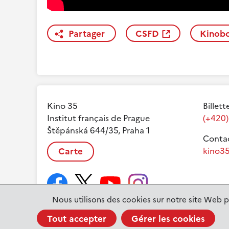
Partager
CSFD
Kinob
Kino 35
Billett
Institut français de Prague
(+420)
Štěpánská 644/35, Praha 1
Contac
Carte
kino35
Nous utilisons des cookies sur notre site Web p
Tout accepter
Gérer les cookies
www.ifp.cz
© 2023 Institut français de Prague |