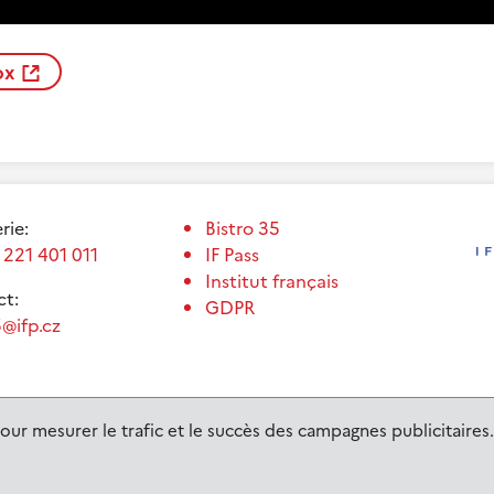
ox
erie:
Bistro 35
 221 401 011
IF Pass
Institut français
t:
GDPR
@ifp.cz
our mesurer le trafic et le succès des campagnes publicitaires