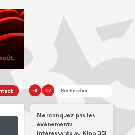
ntact
FR
CZ
Ne manquez pas les
événements
intéressants au Kino 35!