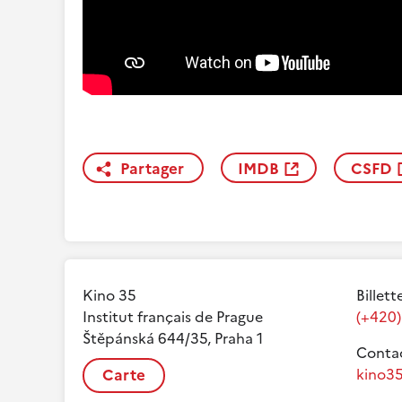
Partager
IMDB
CSFD
Kino 35
Billett
Institut français de Prague
(+420)
Štěpánská 644/35, Praha 1
Contac
Carte
kino35