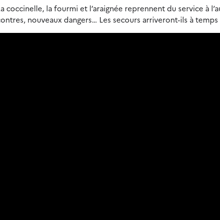
a coccinelle, la fourmi et l’araignée reprennent du service à l’a
tres, nouveaux dangers… Les secours arriveront-ils à temps