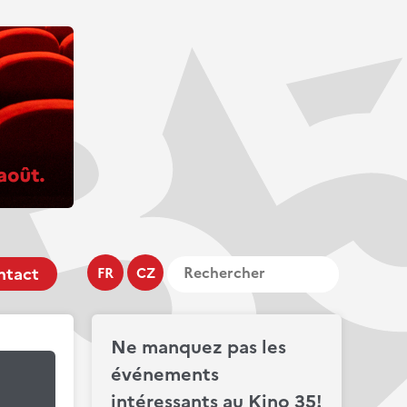
ntact
FR
CZ
Ne manquez pas les
événements
intéressants au Kino 35!