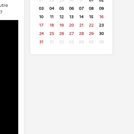
27
28
29
30
31
01
02
utre
03
04
05
06
07
08
09
 ?
10
11
12
13
14
15
16
17
18
19
20
21
22
23
24
25
26
27
28
29
30
31
01
02
03
04
05
06