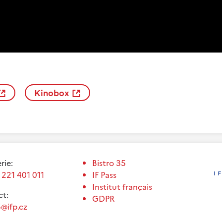
Kinobox
erie:
Bistro 35
 221 401 011
IF Pass
Institut français
t:
GDPR
@ifp.cz