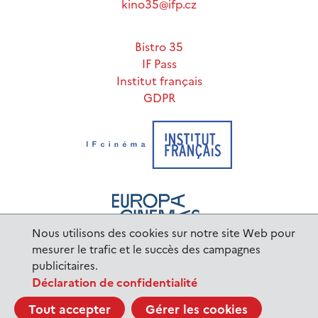
kino35@ifp.cz
Bistro 35
IF Pass
Institut français
GDPR
Nous utilisons des cookies sur notre site Web pour
mesurer le trafic et le succès des campagnes
publicitaires.
www.ifp.cz
© 2023 Institut français de Prague |
Déclaration de confidentialité
BurnIT
Tajpej Design
code:
design:
Tout accepter
Gérer les cookies