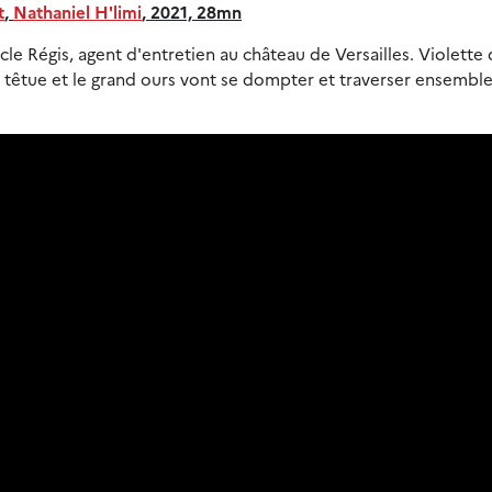
t
,
Nathaniel H'limi
, 2021, 28mn
cle Régis, agent d'entretien au château de Versailles. Violette
ille têtue et le grand ours vont se dompter et traverser ensemble