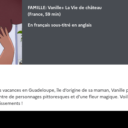
FAMILLE: Vanille+ La Vie de château
(France, 59 min)
En français sous-titré en anglais
s vacances en Guadeloupe, île d’origine de sa maman, Vanille 
ntre de personnages pittoresques et d’une fleur magique. Voi
issements !