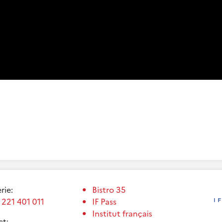
erie:
Bistro 35
 221 401 011
IF Pass
Institut français
t: