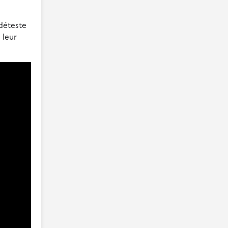
 déteste
 leur