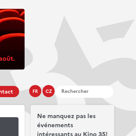
ntact
FR
CZ
Ne manquez pas les
événements
intéressants au Kino 35!