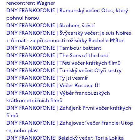
rencontrent Wagner
DNY FRANKOFONIE | Rumunský večer: Otec, který
pohnul horou
DNY FRANKOFONIE | Sbohem, štěstí
DNY FRANKOFONIE | Švýcarský večer: Je suis Noires
+ Armat - za přítomnosti režisérky Rachelle M’Bon
DNY FRANKOFONIE | Tambour battant
DNY FRANKOFONIE | The Sons of the Lord
DNY FRANKOFONIE | Třetí večer krátkých filmů
DNY FRANKOFONIE | Tuniský večer: Čtyři sestry
DNY FRANKOFONIE | Ty jsi vesmír
DNY FRANKOFONIE | Večer Kosova: Úl
DNY FRANKOFONIE | Výběr francouzských
krátkometrážních filmů
DNY FRANKOFONIE | Zahájení: První večer krátkých
filmů
DNY FRANKOFONIE | Zahajovací večer Francie: Utop
se, nebo plav
DNY FRANKOFONIE| Belgický večer: Tori a Lokita