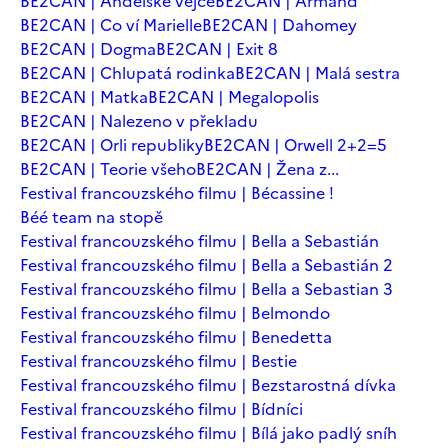
BE2CAN | Andělské vejce
BE2CAN | Armand
BE2CAN | Co ví Marielle
BE2CAN | Dahomey
BE2CAN | Dogma
BE2CAN | Exit 8
BE2CAN | Chlupatá rodinka
BE2CAN | Malá sestra
BE2CAN | Matka
BE2CAN | Megalopolis
BE2CAN | Nalezeno v překladu
BE2CAN | Orli republiky
BE2CAN | Orwell 2+2=5
BE2CAN | Teorie všeho
BE2CAN | Žena z...
Festival francouzského filmu | Bécassine !
Béé team na stopě
Festival francouzského filmu | Bella a Sebastián
Festival francouzského filmu | Bella a Sebastián 2
Festival francouzského filmu | Bella a Sebastian 3
Festival francouzského filmu | Belmondo
Festival francouzského filmu | Benedetta
Festival francouzského filmu | Bestie
Festival francouzského filmu | Bezstarostná dívka
Festival francouzského filmu | Bídníci
Festival francouzského filmu | Bílá jako padlý sníh