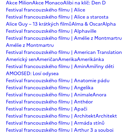
Akce Milion
Akce Monaco
Alibi na klíč: Den D
Festival francouzského filmu | Alice
Festival francouzského filmu | Alice a starosta
Alice Guy – 13 krátkých filmů
Alma & Oscar
Alpha
Festival francouzského filmu | Alphaville
Festival francouzského filmu | Amélie z Montmartru
Amélie z Montmartru
Festival francouzského filmu | American Translation
Americký sen
Američan
Amerika
Amerikánka
Festival francouzského filmu | Amin
Amiřiny děti
AMOOSED: Losí odysea
Festival francouzského filmu | Anatomie pádu
Festival francouzského filmu | Angelika
Festival francouzského filmu | Animale
Anora
Festival francouzského filmu | Anthéor
Festival francouzského filmu | Apači
Festival francouzského filmu | Architekt
Architekt
Festival francouzského filmu | Armáda stínů
Festival francouzského filmu | Arthur 3 a souboj