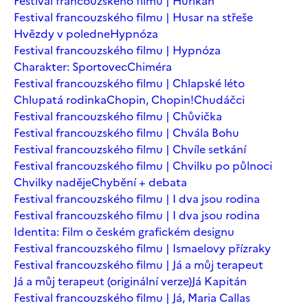
Festival francouzského filmu | Hurikán
Festival francouzského filmu | Husar na střeše
Hvězdy v poledne
Hypnóza
Festival francouzského filmu | Hypnóza
Charakter: Sportovec
Chiméra
Festival francouzského filmu | Chlapské léto
Chlupatá rodinka
Chopin, Chopin!
Chudáčci
Festival francouzského filmu | Chůvička
Festival francouzského filmu | Chvála Bohu
Festival francouzského filmu | Chvíle setkání
Festival francouzského filmu | Chvilku po půlnoci
Chvilky naděje
Chybění + debata
Festival francouzského filmu | I dva jsou rodina
Festival francouzského filmu | I dva jsou rodina
Identita: Film o českém grafickém designu
Festival francouzského filmu | Ismaelovy přízraky
Festival francouzského filmu | Já a můj terapeut
Já a můj terapeut (originální verze)
Já Kapitán
Festival francouzského filmu | Já, Maria Callas