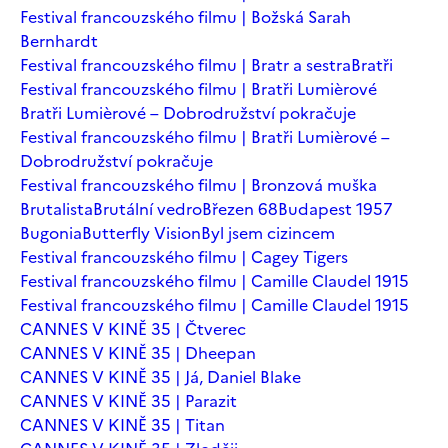
Festival francouzského filmu | Božská Sarah
Bernhardt
Festival francouzského filmu | Bratr a sestra
Bratři
Festival francouzského filmu | Bratři Lumièrové
Bratři Lumièrové – Dobrodružství pokračuje
Festival francouzského filmu | Bratři Lumièrové –
Dobrodružství pokračuje
Festival francouzského filmu | Bronzová muška
Brutalista
Brutální vedro
Březen 68
Budapest 1957
Bugonia
Butterfly Vision
Byl jsem cizincem
Festival francouzského filmu | Cagey Tigers
Festival francouzského filmu | Camille Claudel 1915
Festival francouzského filmu | Camille Claudel 1915
CANNES V KINĚ 35 | Čtverec
CANNES V KINĚ 35 | Dheepan
CANNES V KINĚ 35 | Já, Daniel Blake
CANNES V KINĚ 35 | Parazit
CANNES V KINĚ 35 | Titan