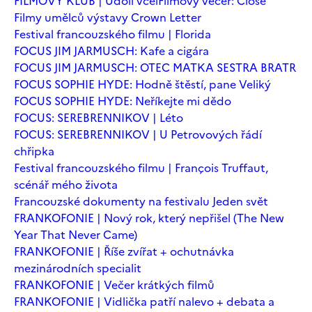
FILMOVÝ KLUB | Údolí včel
Filmový večer: Close
Filmy umělců výstavy Crown Letter
Festival francouzského filmu | Florida
FOCUS JIM JARMUSCH: Kafe a cigára
FOCUS JIM JARMUSCH: OTEC MATKA SESTRA BRATR
FOCUS SOPHIE HYDE: Hodně štěstí, pane Veliký
FOCUS SOPHIE HYDE: Neříkejte mi dědo
FOCUS: SEREBRENNIKOV | Léto
FOCUS: SEREBRENNIKOV | U Petrovových řádí
chřipka
Festival francouzského filmu | François Truffaut,
scénář mého života
Francouzské dokumenty na festivalu Jeden svět
FRANKOFONIE | Nový rok, který nepřišel (The New
Year That Never Came)
FRANKOFONIE | Říše zvířat + ochutnávka
mezinárodních specialit
FRANKOFONIE | Večer krátkých filmů
FRANKOFONIE | Vidlička patří nalevo + debata a