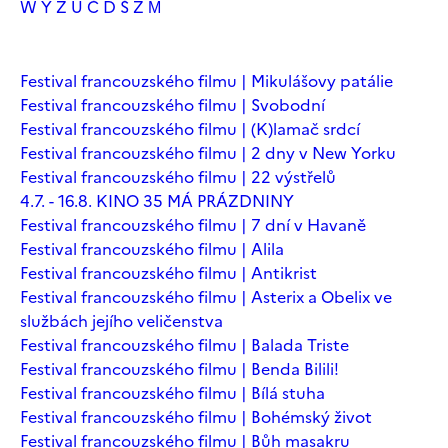
W
Y
Z
Ú
Č
Ď
Š
Ž
М
Festival francouzského filmu | Mikulášovy patálie
Festival francouzského filmu | Svobodní
Festival francouzského filmu | (K)lamač srdcí
Festival francouzského filmu | 2 dny v New Yorku
Festival francouzského filmu | 22 výstřelů
4.7. - 16.8. KINO 35 MÁ PRÁZDNINY
Festival francouzského filmu | 7 dní v Havaně
Festival francouzského filmu | Alila
Festival francouzského filmu | Antikrist
Festival francouzského filmu | Asterix a Obelix ve
službách jejího veličenstva
Festival francouzského filmu | Balada Triste
Festival francouzského filmu | Benda Bilili!
Festival francouzského filmu | Bílá stuha
Festival francouzského filmu | Bohémský život
Festival francouzského filmu | Bůh masakru