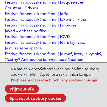
Festival francouzského filmu | Jacques-Yves
Cousteau: Odysea
Festival francouzského filmu | Jaffa
Festival francouzského filmu | Jako malí kluci
Festival francouzského filmu | Janův syn
Javari + debata po filmu
Festival francouzského filmu | JCVD
Festival francouzského filmu | Je mi fajn s.r.o.
Je mi ze sebe špatně
Festival francouzského filmu | Je muž, který je vysoký,
šťastný? Animovaná konverzace s Noamem
Chomským
Na našich webových stránkách používáme soubory
Festival francouzského filmu | Je to jen konec světa
cookie k měření úspěšnosti reklamních kampaní.
Festival francouzského filmu | Je to jen konec světa
Prohlášení o zásadách ochrany osobních údajů
Festival francouzského filmu | Jeanne du Barry -
Králova milenka
Přijmout vše
Jeanne du Barry – Králova milenka
Spravovat soubory cookie
JEDEN SVĚT | Alláh není povinen
JEDEN SVĚT | Až mě zabásnou