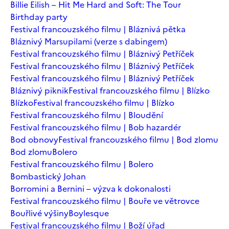
Billie Eilish – Hit Me Hard and Soft: The Tour
Birthday party
Festival francouzského filmu | Bláznivá pětka
Bláznivý Marsupilami (verze s dabingem)
Festival francouzského filmu | Bláznivý Petříček
Festival francouzského filmu | Bláznivý Petříček
Festival francouzského filmu | Bláznivý Petříček
Bláznivý piknik
Festival francouzského filmu | Blízko
Blízko
Festival francouzského filmu | Blízko
Festival francouzského filmu | Bloudění
Festival francouzského filmu | Bob hazardér
Bod obnovy
Festival francouzského filmu | Bod zlomu
Bod zlomu
Bolero
Festival francouzského filmu | Bolero
Bombastický Johan
Borromini a Bernini – výzva k dokonalosti
Festival francouzského filmu | Bouře ve větrovce
Bouřlivé výšiny
Boylesque
Festival francouzského filmu | Boží úřad