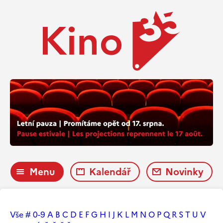
Menu
Kalendář
Novinky
Vše
#
0-9
A
B
C
D
E
F
G
H
I
J
K
L
M
N
O
P
Q
R
S
T
U
V