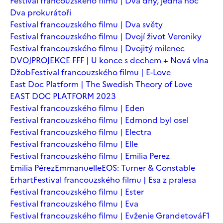
Festival francouzského filmu | Dva dny, jedna noc
Dva prokurátoři
Festival francouzského filmu | Dva světy
Festival francouzského filmu | Dvojí život Veroniky
Festival francouzského filmu | Dvojitý milenec
DVOJPROJEKCE FFF | U konce s dechem + Nová vlna
Džob
Festival francouzského filmu | E-Love
East Doc Platform | The Swedish Theory of Love
EAST DOC PLATFORM 2023
Festival francouzského filmu | Eden
Festival francouzského filmu | Edmond byl osel
Festival francouzského filmu | Electra
Festival francouzského filmu | Elle
Festival francouzského filmu | Emilia Perez
Emilia Pérez
Emmanuelle
EOS: Turner & Constable
Erhart
Festival francouzského filmu | Esa z pralesa
Festival francouzského filmu | Ester
Festival francouzského filmu | Eva
Festival francouzského filmu | Evženie Grandetová
F1