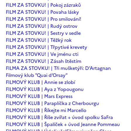
FILM ZA STOVKU! | Pokoj zázraků
FILM ZA STOVKU! | Povaha lásky
FILM ZA STOVKU! | Pro smilování!
FILM ZA STOVKU! | Rudý ostrov
FILM ZA STOVKU! | Sestry v sedle
FILM ZA STOVKU! | Těžký rok
FILM ZA STOVKU! | Třpytivé krevety
FILM ZA STOVKU! | Ve jménu cti
FILM ZA STOVKU! | Zásah štěstím
FILMA ZA STOVKU! | Tři mušketýři: D’Artagnan
Filmový klub "Quai d’Orsay"
FILMOVÝ KLUB | Annie se zlobí
FILMOVÝ KLUB | Aya z Yopougonu
FILMOVÝ KLUB | Mars Express
FILMOVÝ KLUB | Paraplíčka z Cherbourgu
FILMOVÝ KLUB | Říkejte mi Marcello
FILMOVÝ KLUB | Říše zvířat + úvod spolku SaFra
FILMOVÝ KLUB | Špalíček + úvod Jeanne Pommeau