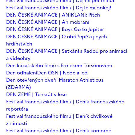
Festival francouzského filmu | Dej mi pět minut
Festival francouzského filmu | Dejte mi pokoj!
DEN ČESKÉ ANIMACE | ANIKLANI: Pitch
DEN ČESKÉ ANIMACE | Animobraní
DEN ČESKÉ ANIMACE | Boys Go to Jupiter
DEN ČESKÉ ANIMACE | O obří řepě a jiných
hrdinstvích
DEN ČESKÉ ANIMACE | Setkání s Radou pro animaci
a videohry
Den kazašského filmu s Ermekem Tursunovem
Den odhalení
Den OSN | Nebe a led
Den otevřených dveří: Maraton Athleticus
(ZDARMA)
DEN ZEMĚ | Tenkrát v lese
Festival francouzského filmu | Deník francouzského
reportéra
Festival francouzského filmu | Deník chvilkové
známosti
Festival francouzského filmu | Deník komorné