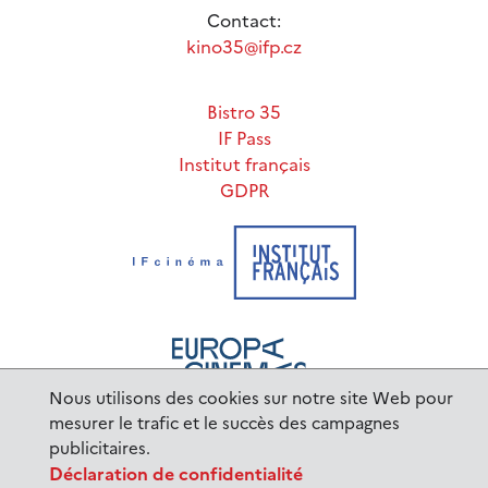
Contact:
kino35@ifp.cz
Bistro 35
IF Pass
Institut français
GDPR
Nous utilisons des cookies sur notre site Web pour
mesurer le trafic et le succès des campagnes
publicitaires.
www.ifp.cz
© 2023 Institut français de Prague |
Déclaration de confidentialité