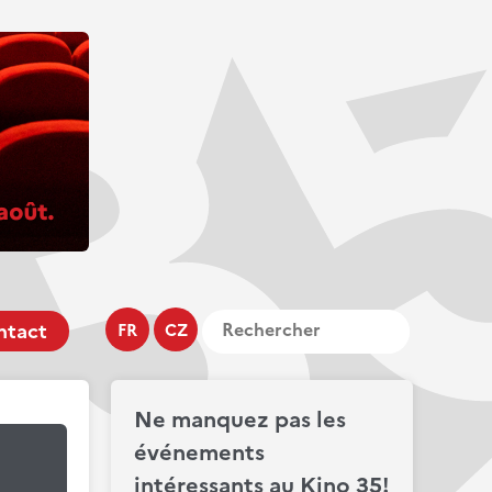
ntact
FR
CZ
Ne manquez pas les
événements
intéressants au Kino 35!