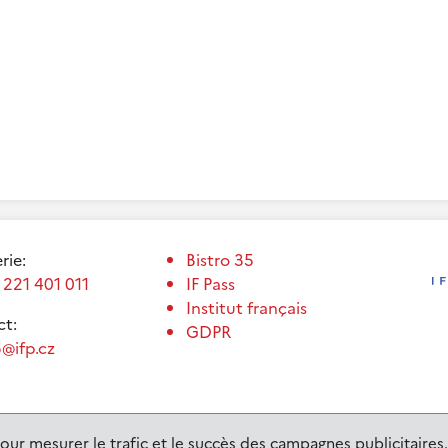
erie:
Bistro 35
 221 401 011
IF Pass
Institut français
t:
GDPR
@ifp.cz
our mesurer le trafic et le succès des campagnes publicitaires