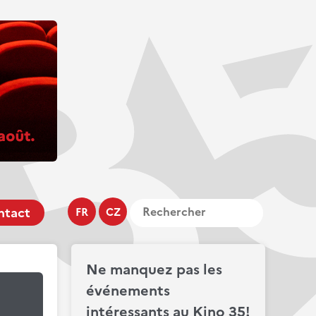
ntact
FR
CZ
Ne manquez pas les
événements
intéressants au Kino 35!