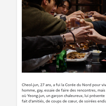
Cheol-jun, 27 ans, a fui la Corée du Nord pour viv
homme, gay, essaie de faire des rencontres, mais s
où Yeong-jun, un garçon chaleureux, lui présente
fait d’amitiés, de coups de cœur, de soirées endia