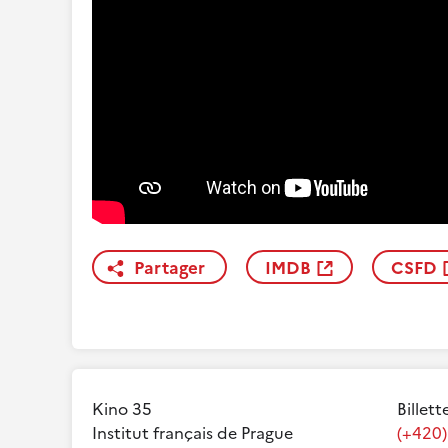
Partager
IMDB
CSFD
Kino 35
Billett
Institut français de Prague
(+420)