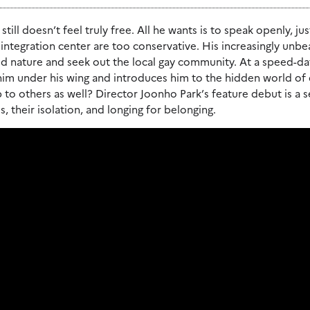
ll doesn’t feel truly free. All he wants is to speak openly, jus
 integration center are too conservative. His increasingly unbe
d nature and seek out the local gay community. At a speed-da
him under his wing and introduces him to the hidden world of
 to others as well? Director Joonho Park’s feature debut is a s
their isolation, and longing for belonging.