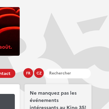
ntact
FR
CZ
Ne manquez pas les
événements
intéressants au Kino 35!