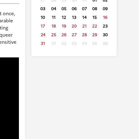
27
28
29
30
31
01
02
03
04
05
06
07
08
09
t once,
10
11
12
13
14
15
16
arable
17
18
19
20
21
22
23
ting
 queer
24
25
26
27
28
29
30
ensitive
31
01
02
03
04
05
06