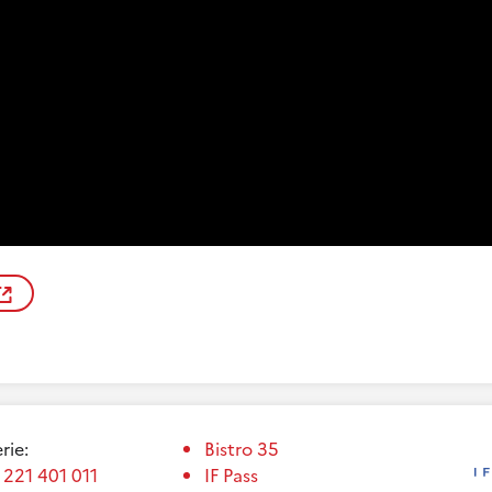
erie:
Bistro 35
 221 401 011
IF Pass