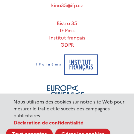
kino35@ifp.cz
Bistro 35
IF Pass
Institut français
GDPR
Nous utilisons des cookies sur notre site Web pour
mesurer le trafic et le succès des campagnes
publicitaires.
www.ifp.cz
© 2023 Institut français de Prague |
Déclaration de confidentialité
BurnIT
Tajpej Design
code:
design: