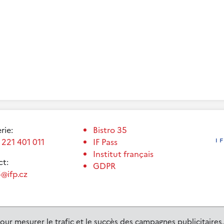
erie:
Bistro 35
 221 401 011
IF Pass
Institut français
t:
GDPR
@ifp.cz
our mesurer le trafic et le succès des campagnes publicitaires