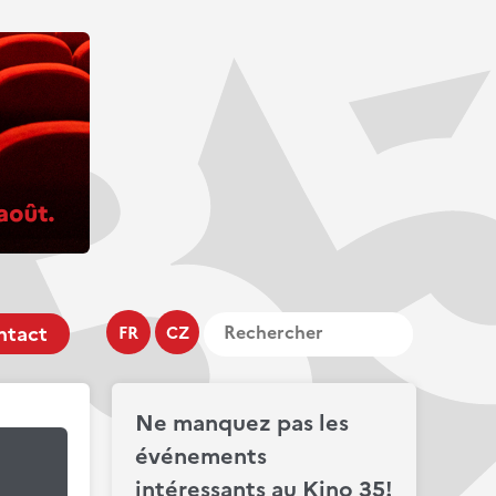
ntact
FR
CZ
Ne manquez pas les
événements
intéressants au Kino 35!