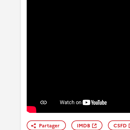
Partager
IMDB
CSFD