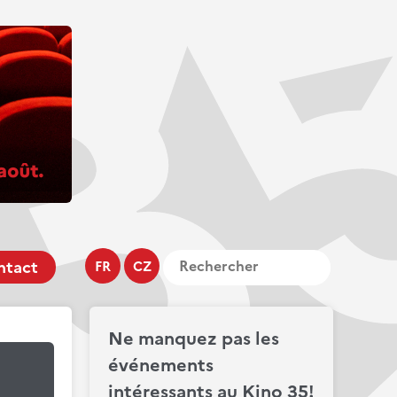
ntact
FR
CZ
Ne manquez pas les
événements
intéressants au Kino 35!