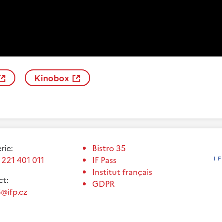
Kinobox
erie:
Bistro 35
 221 401 011
IF Pass
Institut français
t:
GDPR
@ifp.cz