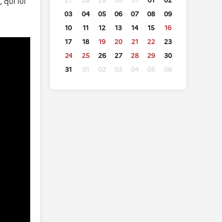
27
28
29
30
31
01
02
 qui lui
03
04
05
06
07
08
09
10
11
12
13
14
15
16
17
18
19
20
21
22
23
24
25
26
27
28
29
30
31
01
02
03
04
05
06