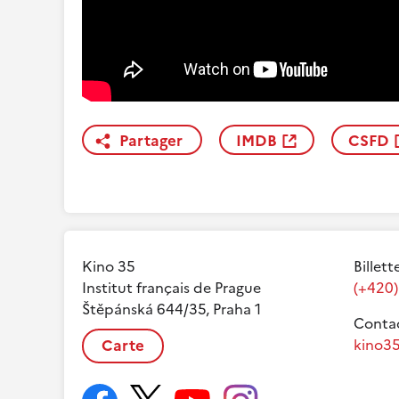
Partager
IMDB
CSFD
Kino 35
Billett
Institut français de Prague
(+420)
Štěpánská 644/35, Praha 1
Contac
Carte
kino35