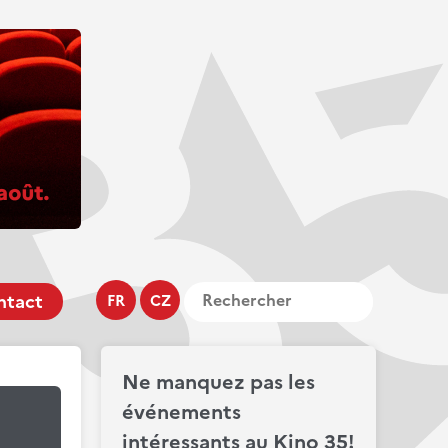
ntact
FR
CZ
Ne manquez pas les
événements
intéressants au Kino 35!