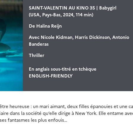
SAINT-VALENTIN AU KINO 35 | Babygirl
(USA, Pays-Bas, 2024, 114 min)
De
Halina Reijn
Avec
Nicole Kidman, Harris Dickinson, Antonio
Banderas
Thriller
En anglais sous-titré en tchèque
ENGLISH-FRIENDLY
tre heureuse : un mari aimant, deux filles épanouies et une ca
iaire dans la société qu’elle dirige à New York. Elle entame ave
r ses fantasmes les plus enfouis…