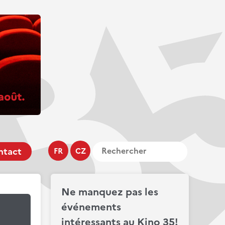
ntact
FR
CZ
Ne manquez pas les
événements
intéressants au Kino 35!