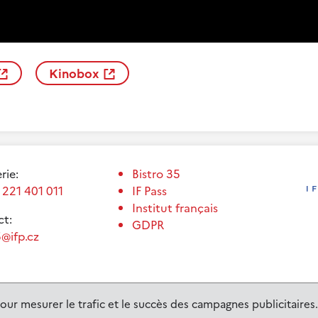
Kinobox
erie:
Bistro 35
 221 401 011
IF Pass
Institut français
t:
GDPR
@ifp.cz
our mesurer le trafic et le succès des campagnes publicitaires