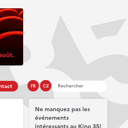
ntact
FR
CZ
Ne manquez pas les
événements
intéressants au Kino 35!