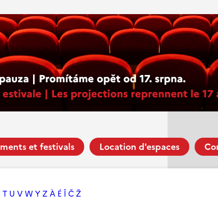
ments et festivals
Location d'espaces
Co
S
T
U
V
W
Y
Z
À
É
Î
Č
Ž