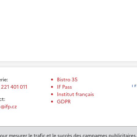
erie:
Bistro 35
 221 401 011
IF Pass
Institut français
t:
GDPR
@ifp.cz
our mesurer le trafic et le succès des campagnes publicitaires