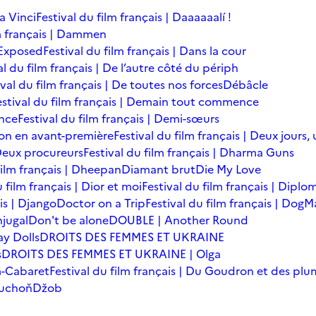
a Vinci
Festival du film français | Daaaaaalí !
lm français | Dammen
 Exposed
Festival du film français | Dans la cour
al du film français | De l’autre côté du périph
ival du film français | De toutes nos forces
Débâcle
estival du film français | Demain tout commence
ence
Festival du film français | Demi-sœurs
ion en avant-première
Festival du film français | Deux jours,
eux procureurs
Festival du film français | Dharma Guns
film français | Dheepan
Diamant brut
Die My Love
u film français | Dior et moi
Festival du film français | Diplo
is | Django
Doctor on a Trip
Festival du film français | Dog
njugal
Don't be alone
DOUBLE | Another Round
y Dolls
DROITS DES FEMMES ET UKRAINE
s
DROITS DES FEMMES ET UKRAINE | Olga
m-Cabaret
Festival du film français | Du Goudron et des plu
uchoň
Džob