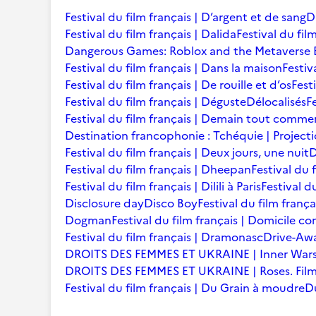
Festival du film français | D’argent et de sang
D
Festival du film français | Dalida
Festival du fi
Dangerous Games: Roblox and the Metaverse
Festival du film français | Dans la maison
Festiv
Festival du film français | De rouille et d’os
Fest
Festival du film français | Déguste
Délocalisés
F
Festival du film français | Demain tout comm
Destination francophonie : Tchéquie | Project
Festival du film français | Deux jours, une nuit
D
Festival du film français | Dheepan
Festival du 
Festival du film français | Dilili à Paris
Festival d
Disclosure day
Disco Boy
Festival du film frança
Dogman
Festival du film français | Domicile co
Festival du film français | Dramonasc
Drive-Awa
DROITS DES FEMMES ET UKRAINE | Inner War
DROITS DES FEMMES ET UKRAINE | Roses. Fil
Festival du film français | Du Grain à moudre
D