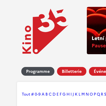
Programme
Billetterie
Événe
Tout
#
0-9
A
B
C
D
E
F
G
H
I
J
K
L
M
N
O
P
Q
R