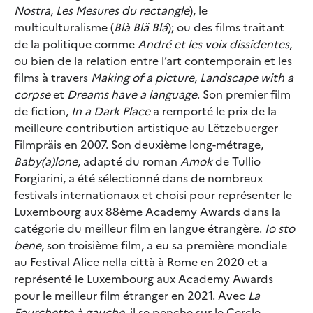
Nostra
,
Les Mesures du rectangle
), le
multiculturalisme (
Blà Blä Blá
); ou des films traitant
de la politique comme
André et les voix dissidentes
,
ou bien de la relation entre l’art contemporain et les
films à travers
Making of a picture
,
Landscape with a
corpse
et
Dreams have a language
. Son premier film
de fiction,
In a Dark Place
a remporté le prix de la
meilleure contribution artistique au Lëtzebuerger
Filmpräis en 2007. Son deuxième long-métrage,
Baby(a)lone
, adapté du roman
Amok
de Tullio
Forgiarini, a été sélectionné dans de nombreux
festivals internationaux et choisi pour représenter le
Luxembourg aux 88ème Academy Awards dans la
catégorie du meilleur film en langue étrangère.
Io sto
bene
, son troisième film, a eu sa première mondiale
au Festival Alice nella città à Rome en 2020 et a
représenté le Luxembourg aux Academy Awards
pour le meilleur film étranger en 2021. Avec
La
Fourchette à gauche
, il se penche sur le Cercle