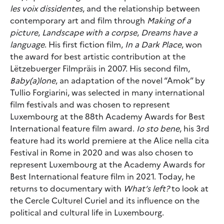
les voix dissidentes
, and the relationship between
contemporary art and film through
Making of a
picture
,
Landscape with a corpse
,
Dreams have a
language
. His first fiction film,
In a Dark Place
, won
the award for best artistic contribution at the
Lëtzebuerger Filmpräis in 2007. His second film,
Baby(a)lone
, an adaptation of the novel “Amok” by
Tullio Forgiarini, was selected in many international
film festivals and was chosen to represent
Luxembourg at the 88th Academy Awards for Best
International feature film award.
Io sto bene
, his 3rd
feature had its world premiere at the Alice nella cita
Festival in Rome in 2020 and was also chosen to
represent Luxembourg at the Academy Awards for
Best International feature film in 2021. Today, he
returns to documentary with
What’s left?
to look at
the Cercle Culturel Curiel and its influence on the
political and cultural life in Luxembourg.