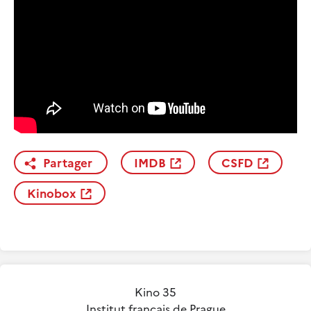
Partager
IMDB
CSFD
Kinobox
Kino 35
Institut français de Prague