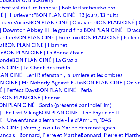
rd
Blackbird, Blackberry
e
Festival du film français | Bob le flambeur
Bolero
 | "Hurlevent"
BON PLAN CINÉ | 13 jours, 13 nuits
oken Voices
BON PLAN CINÉ | Caravane
BON PLAN CINÉ | 
Downton Abbey III : le grand final
BON PLAN CINÉ | Drac
anfare
BON PLAN CINÉ | Fiore mio
BON PLAN CINÉ | Follem
a!
BON PLAN CINE | Hamnet
he
BON PLAN CINÉ | La Bonne étoile
monde
BON PLAN CINÉ | La Grazia
N CINÉ | Le Chant des forêts
N CINÉ | Leni Riefenstahl, la lumière et les ombres
 CINÉ | Mr. Nobody Against Putin
BON PLAN CINE | On vo
| Perfect Days
BON PLAN CINÉ | Perla
t
BON PLAN CINÉ | Renoir
ON PLAN CINÉ | Sorda (présenté par IndieFilm)
 The Last Viking
BON PLAN CINÉ | The Physician II
| Une enfance allemande - Île d'Amrum, 1945
N CINÉ | Vermiglio ou La Mariée des montagnes
français | Bonnard, Pierre et Marthe
Bonnard, Pierre et Marth