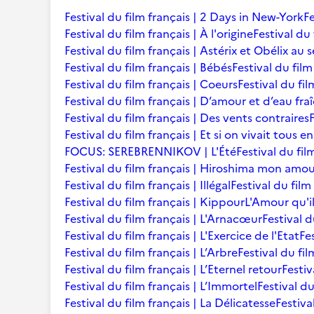
Festival du film français | 2 Days in New-York
Fe
Festival du film français | À l'origine
Festival du 
Festival du film français | Astérix et Obélix au 
Festival du film français | Bébés
Festival du film 
Festival du film français | Coeurs
Festival du fi
Festival du film français | D’amour et d’eau fra
Festival du film français | Des vents contraires
Festival du film français | Et si on vivait tous 
FOCUS: SEREBRENNIKOV | L'Été
Festival du fil
Festival du film français | Hiroshima mon amo
Festival du film français | Illégal
Festival du film
Festival du film français | Kippour
L'Amour qu'i
Festival du film français | L'Arnacœur
Festival d
Festival du film français | L'Exercice de l'Etat
Fe
Festival du film français | L’Arbre
Festival du fil
Festival du film français | L’Eternel retour
Festiv
Festival du film français | L’Immortel
Festival du
Festival du film français | La Délicatesse
Festiva