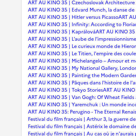
ART AU KINO 35 | Czechoslovak Architecture
ART AU KINO 35 | Edvard Munch, la danse de l
ART AU KINO 35 | Hitler versus Picasso
ART AU 
ART AU KINO 35 | Infinity: According to Floria
ART AU KINO 35 | Kaprálová
ART AU KINO 35 | 
ART AU KINO 35 | L’aube de l’impressionnisme 
ART AU KINO 35 | Le curieux monde de Hier
ART AU KINO 35 | Le Titien, l'empire des coule
ART AU KINO 35 | Michelangelo – Amour et m
ART AU KINO 35 | My National Gallery, Londo
ART AU KINO 35 | Painting the Modern Garden
ART AU KINO 35 | Pâques dans l'histoire de l'ar
ART AU KINO 35 | Tokyo Stories
ART AU KINO 3
ART AU KINO 35 | Van Gogh: Of Wheat Fields
ART AU KINO 35 | Yaremchuk : Un monde inc
ART AU KINO 35: Perugino - The Eternal Renai
Festival du film français | Arthur 3, la guerre
Festival du film français | Astérix le domaine d
Festival du film français | Au cas où je n'aurais