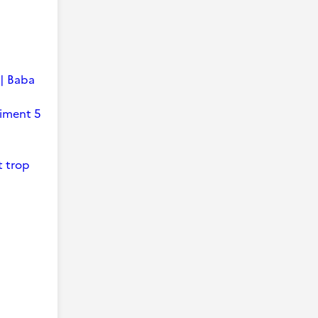
 | Baba
timent 5
t trop