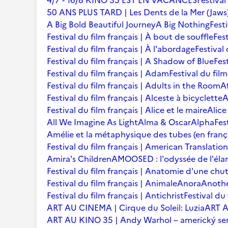
4/7 - 16/8 KINO 35 EST EN VACANCES
Festival
50 ANS PLUS TARD | Les Dents de la Mer (Jaws
A Big Bold Beautiful Journey
A Big Nothing
Fest
Festival du film français | À bout de souffle
Fest
Festival du film français | À l'abordage
Festival 
Festival du film français | A Shadow of Blue
Fes
Festival du film français | Adam
Festival du fil
Festival du film français | Adults in the Room
A
Festival du film français | Alceste à bicyclette
A
Festival du film français | Alice et le maire
Alice
All We Imagine As Light
Alma & Oscar
Alpha
Fes
Amélie et la métaphysique des tubes (en franç
Festival du film français | American Translation
Amira's Children
AMOOSED : l'odyssée de l'éla
Festival du film français | Anatomie d'une chu
Festival du film français | Animale
Anora
Anoth
Festival du film français | Antichrist
Festival du
ART AU CINEMA | Cirque du Soleil: Luzia
ART A
ART AU KINO 35 | Andy Warhol – americký se