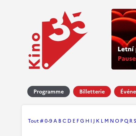
Programme
Billetterie
Événe
Tout
#
0-9
A
B
C
D
E
F
G
H
I
J
K
L
M
N
O
P
Q
R