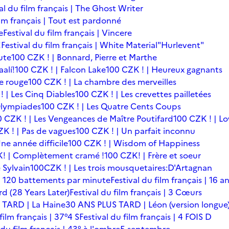
al du film français | The Ghost Writer
ilm français | Tout est pardonné
e
Festival du film français | Vincere
!
Festival du film français | White Material
"Hurlevent"
ute
100 CZK ! | Bonnard, Pierre et Marthe
alí!
100 CZK ! | Falcon Lake
100 CZK ! | Heureux gagnants
le rouge
100 CZK ! | La chambre des merveilles
! | Les Cinq Diables
100 CZK ! | Les crevettes pailletées
Olympiades
100 CZK ! | Les Quatre Cents Coups
0 CZK ! | Les Vengeances de Maître Poutifard
100 CZK ! | L
K ! | Pas de vagues
100 CZK ! | Un parfait inconnu
ne année difficile
100 CZK ! | Wisdom of Happiness
! | Complètement cramé !
100 CZK! | Frère et soeur
 Sylvain
100CZK ! | Les trois mousquetaires:D'Artagnan
s | 120 battements par minute
Festival du film français | 16 a
rd (28 Years Later)
Festival du film français | 3 Cœurs
 TARD | La Haine
30 ANS PLUS TARD | Léon (version longue
film français | 37°4 S
Festival du film français | 4 FOIS D