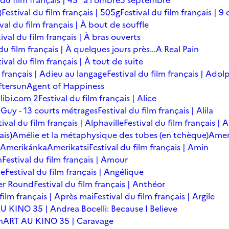
 du film français | 43° à l'ombre
5 septembre
)
Festival du film français | 505g
Festival du film français | 9 
ival du film français | À bout de souffle
ival du film français | À bras ouverts
du film français | À quelques jours près...
A Real Pain
tival du film français | À tout de suite
m français | Adieu au langage
Festival du film français | Adol
ftersun
Agent of Happiness
libi.com 2
Festival du film français | Alice
 Guy - 13 courts métrages
Festival du film français | Alila
tival du film français | Alphaville
Festival du film français |
ais)
Amélie et la métaphysique des tubes (en tchèque)
Amer
Amerikánka
Amerikatsi
Festival du film français | Amin
n
Festival du film français | Amour
te
Festival du film français | Angélique
er Round
Festival du film français | Anthéor
 film français | Après mai
Festival du film français | Argile
U KINO 35 | Andrea Bocelli: Because I Believe
n
ART AU KINO 35 | Caravage