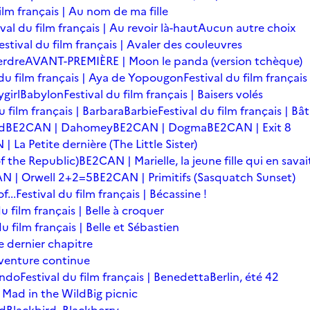
film français | Au nom de ma fille
ival du film français | Au revoir là-haut
Aucun autre choix
estival du film français | Avaler des couleuvres
erdre
AVANT-PREMIÈRE | Moon le panda (version tchèque)
 du film français | Aya de Yopougon
Festival du film français
girl
Babylon
Festival du film français | Baisers volés
u film français | Barbara
Barbie
Festival du film français | Bâ
d
BE2CAN | Dahomey
BE2CAN | Dogma
BE2CAN | Exit 8
 La Petite dernière (The Little Sister)
f the Republic)
BE2CAN | Marielle, la jeune fille qui en savai
N | Orwell 2+2=5
BE2CAN | Primitifs (Sasquatch Sunset)
...
Festival du film français | Bécassine !
du film français | Belle à croquer
du film français | Belle et Sébastien
le dernier chapitre
'aventure continue
ondo
Festival du film français | Benedetta
Berlin, été 42
 Mad in the Wild
Big picnic