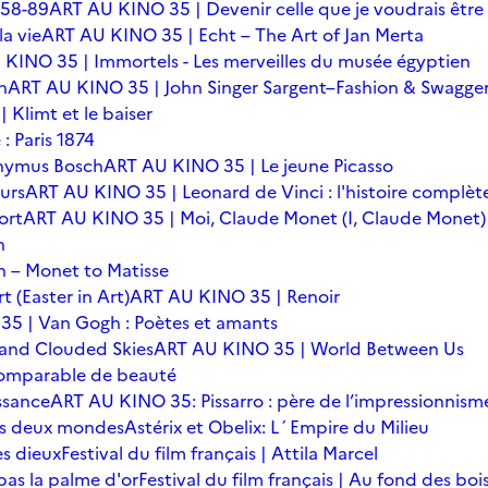
 58-89
ART AU KINO 35 | Devenir celle que je voudrais être
a vie
ART AU KINO 35 | Echt – The Art of Jan Merta
KINO 35 | Immortels - Les merveilles du musée égyptien
n
ART AU KINO 35 | John Singer Sargent–Fashion & Swagge
Klimt et le baiser
: Paris 1874
onymus Bosch
ART AU KINO 35 | Le jeune Picasso
urs
ART AU KINO 35 | Leonard de Vinci : l'histoire complèt
ort
ART AU KINO 35 | Moi, Claude Monet (I, Claude Monet)
n
 – Monet to Matisse
t (Easter in Art)
ART AU KINO 35 | Renoir
5 | Van Gogh : Poètes et amants
 and Clouded Skies
ART AU KINO 35 | World Between Us
omparable de beauté
ssance
ART AU KINO 35: Pissarro : père de l’impressionnism
 des deux mondes
Astérix et Obelix: L´Empire du Milieu
es dieux
Festival du film français | Attila Marcel
 pas la palme d'or
Festival du film français | Au fond des boi