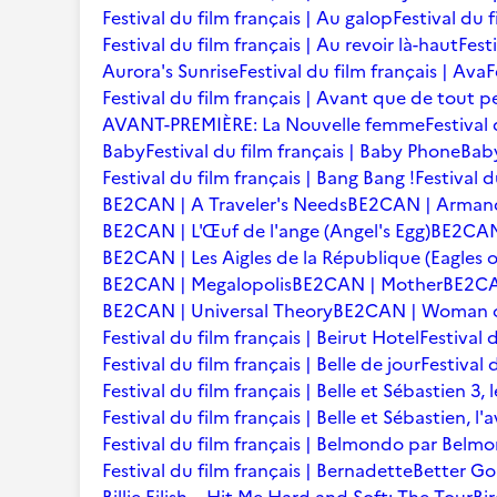
Festival du film français | Au galop
Festival du 
Festival du film français | Au revoir là-haut
Fest
Aurora's Sunrise
Festival du film français | Ava
F
Festival du film français | Avant que de tout p
AVANT-PREMIÈRE: La Nouvelle femme
Festival
Baby
Festival du film français | Baby Phone
Baby
Festival du film français | Bang Bang !
Festival d
BE2CAN | A Traveler's Needs
BE2CAN | Arman
BE2CAN | L'Œuf de l'ange (Angel's Egg)
BE2CAN |
BE2CAN | Les Aigles de la République (Eagles o
BE2CAN | Megalopolis
BE2CAN | Mother
BE2CA
BE2CAN | Universal Theory
BE2CAN | Woman of
Festival du film français | Beirut Hotel
Festival 
Festival du film français | Belle de jour
Festival 
Festival du film français | Belle et Sébastien 3, 
Festival du film français | Belle et Sébastien, l
Festival du film français | Belmondo par Belm
Festival du film français | Bernadette
Better Go