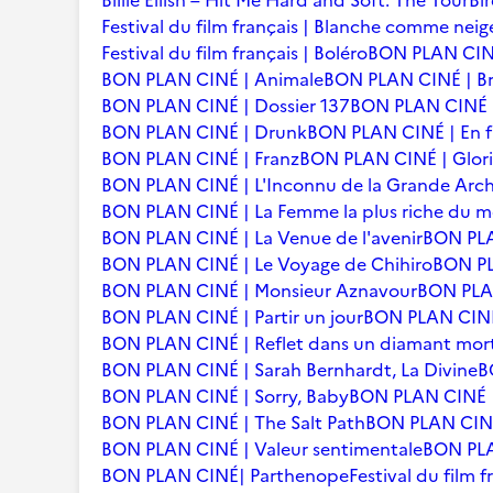
Billie Eilish – Hit Me Hard and Soft: The Tour
Bi
Festival du film français | Blanche comme neig
Festival du film français | Boléro
BON PLAN CINÉ
BON PLAN CINÉ | Animale
BON PLAN CINÉ | Br
BON PLAN CINÉ | Dossier 137
BON PLAN CINÉ | 
BON PLAN CINÉ | Drunk
BON PLAN CINÉ | En f
BON PLAN CINÉ | Franz
BON PLAN CINÉ | Glori
BON PLAN CINÉ | L'Inconnu de la Grande Arc
BON PLAN CINÉ | La Femme la plus riche du 
BON PLAN CINÉ | La Venue de l'avenir
BON PLA
BON PLAN CINÉ | Le Voyage de Chihiro
BON PLA
BON PLAN CINÉ | Monsieur Aznavour
BON PLAN
BON PLAN CINÉ | Partir un jour
BON PLAN CINÉ 
BON PLAN CINÉ | Reflet dans un diamant mor
BON PLAN CINÉ | Sarah Bernhardt, La Divine
B
BON PLAN CINÉ | Sorry, Baby
BON PLAN CINÉ |
BON PLAN CINÉ | The Salt Path
BON PLAN CINÉ 
BON PLAN CINÉ | Valeur sentimentale
BON PLA
BON PLAN CINÉ| Parthenope
Festival du film 