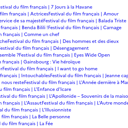
stival du film français | 7 Jours à la Havane
film français | Actrices
Festival du film français | Amour
service de sa majesté
Festival du film français | Balada Triste
français | Benda Bilili !
Festival du film français | Carnage
lm français | Comme un chef
îche
Festival du film français | Des hommes et des dieux
Festival du film français | Désengagement
ensemble ?
Festival du film français | Eyes Wide Open
m français | Gainsbourg : Vie héroïque
ur
Festival du film français | I want to go home
 français | Intouchables
Festival du film français | Jeanne ca
l nous reste
Festival du film français | L'Année dernière à M
u film français | L'Enfance d'Icare
stival du film français | L’Apollonide – Souvenirs de la mais
m français | L’Assaut
Festival du film français | L’Autre mond
al du film français | L’Illusionniste
 film français | La Belle personne
l du film français | La Fée