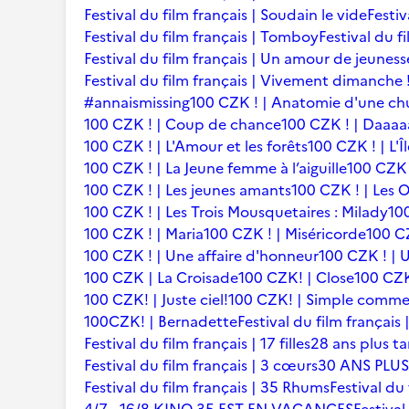
Festival du film français | Soudain le vide
Festiv
Festival du film français | Tomboy
Festival du f
Festival du film français | Un amour de jeuness
Festival du film français | Vivement dimanche 
#annaismissing
100 CZK ! | Anatomie d'une ch
100 CZK ! | Coup de chance
100 CZK ! | Daaaaa
100 CZK ! | L'Amour et les forêts
100 CZK ! | L'Î
100 CZK ! | La Jeune femme à l’aiguille
100 CZK 
100 CZK ! | Les jeunes amants
100 CZK ! | Les 
100 CZK ! | Les Trois Mousquetaires : Milady
10
100 CZK ! | Maria
100 CZK ! | Miséricorde
100 CZ
100 CZK ! | Une affaire d'honneur
100 CZK ! | U
100 CZK | La Croisade
100 CZK! | Close
100 CZK
100 CZK! | Juste ciel!
100 CZK! | Simple comme
100CZK! | Bernadette
Festival du film françai
Festival du film français | 17 filles
28 ans plus ta
Festival du film français | 3 cœurs
30 ANS PLUS
Festival du film français | 35 Rhums
Festival du 