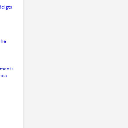
doigts
phe
 Amants
ica