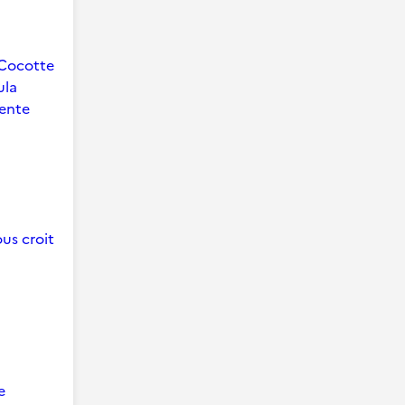
Cocotte
ula
ente
us croit
e