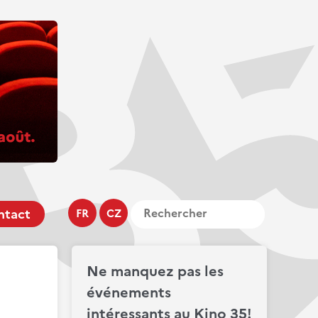
ntact
FR
CZ
Ne manquez pas les
événements
intéressants au Kino 35!