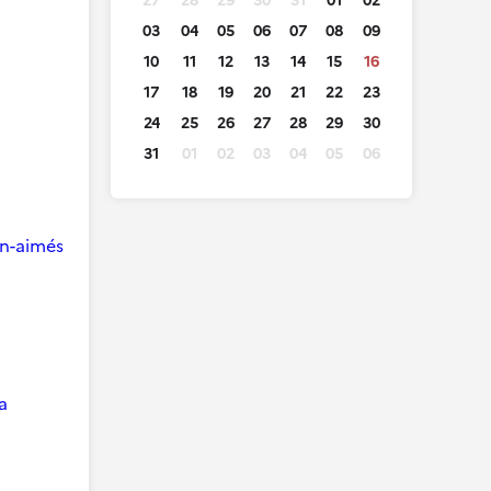
27
28
29
30
31
01
02
03
04
05
06
07
08
09
10
11
12
13
14
15
16
17
18
19
20
21
22
23
24
25
26
27
28
29
30
31
01
02
03
04
05
06
ien-aimés
a