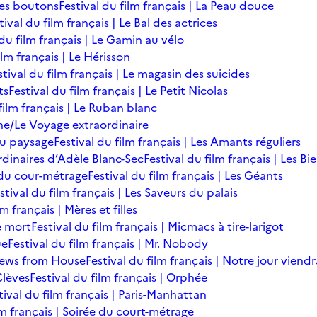
des boutons
Festival du film français | La Peau douce
tival du film français | Le Bal des actrices
 du film français | Le Gamin au vélo
ilm français | Le Hérisson
stival du film français | Le magasin des suicides
ts
Festival du film français | Le Petit Nicolas
film français | Le Ruban blanc
une/Le Voyage extraordinaire
du paysage
Festival du film français | Les Amants réguliers
ordinaires d’Adèle Blanc-Sec
Festival du film français | Les B
ée du cour-métrage
Festival du film français | Les Géants
stival du film français | Les Saveurs du palais
lm français | Mères et filles
de mort
Festival du film français | Micmacs à tire-larigot
ue
Festival du film français | Mr. Nobody
 News from House
Festival du film français | Notre jour viendr
Clèves
Festival du film français | Orphée
tival du film français | Paris-Manhattan
lm français | Soirée du court-métrage