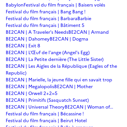
Babylon
Festival du film français | Baisers volés
Festival du film français | Bang Bang !
Festival du film français | Barbara
Barbie
Festival du film français | Bâtiment 5
BE2CAN | A Traveler's Needs
BE2CAN | Armand
BE2CAN | Dahomey
BE2CAN | Dogma
BE2CAN | Exit 8
BE2CAN | L'Œuf de l'ange (Angel's Egg)
BE2CAN | La Petite dernière (The Little Sister)
BE2CAN | Les Aigles de la République (Eagles of the
Republic)
BE2CAN | Marielle, la jeune fille qui en savait trop
BE2CAN | Megalopolis
BE2CAN | Mother
BE2CAN | Orwell 2+2=5
BE2CAN | Primitifs (Sasquatch Sunset)
BE2CAN | Universal Theory
BE2CAN | Woman of...
Festival du film français | Bécassine !
Festival du film français | Beirut Hotel