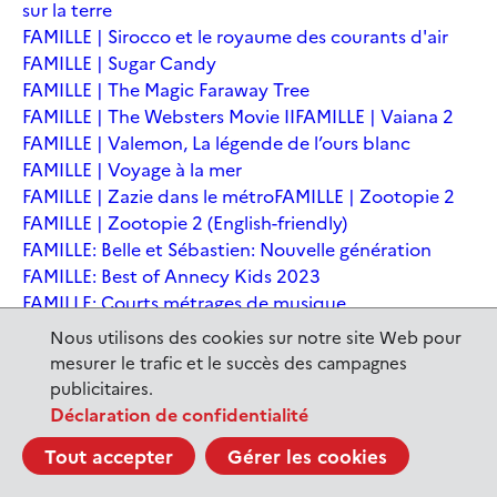
sur la terre
FAMILLE | Sirocco et le royaume des courants d'air
FAMILLE | Sugar Candy
FAMILLE | The Magic Faraway Tree
FAMILLE | The Websters Movie II
FAMILLE | Vaiana 2
FAMILLE | Valemon, La légende de l’ours blanc
FAMILLE | Voyage à la mer
FAMILLE | Zazie dans le métro
FAMILLE | Zootopie 2
FAMILLE | Zootopie 2 (English-friendly)
FAMILLE: Belle et Sébastien: Nouvelle génération
FAMILLE: Best of Annecy Kids 2023
FAMILLE: Courts métrages de musique
FAMILLE: Courts-métrages
Nous utilisons des cookies sur notre site Web pour
FAMILLE: Cycle: Drôles de rencontres
mesurer le trafic et le succès des campagnes
FAMILLE: En sortant de l'école - Andrée Chedid
publicitaires.
FAMILLE: Ernest et Célestine: Le voyage en Charabie
Déclaration de confidentialité
FAMILLE: Festival International du court métrage
Tout accepter
Gérer les cookies
Clermont-Ferrand
FAMILLE: Kina et Yuk, renards de la banquise