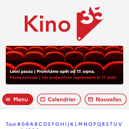
Menu
Calendrier
Nouvelles
Tout
#
0-9
A
B
C
D
E
F
G
H
I
J
K
L
M
N
O
P
Q
R
S
T
U
V