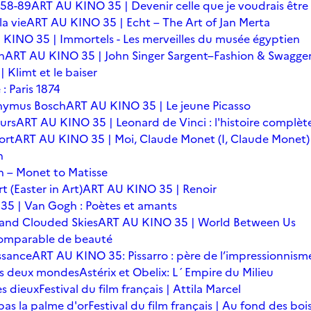
 58-89
ART AU KINO 35 | Devenir celle que je voudrais être
a vie
ART AU KINO 35 | Echt – The Art of Jan Merta
KINO 35 | Immortels - Les merveilles du musée égyptien
n
ART AU KINO 35 | John Singer Sargent–Fashion & Swagge
Klimt et le baiser
: Paris 1874
onymus Bosch
ART AU KINO 35 | Le jeune Picasso
urs
ART AU KINO 35 | Leonard de Vinci : l'histoire complèt
ort
ART AU KINO 35 | Moi, Claude Monet (I, Claude Monet)
n
 – Monet to Matisse
t (Easter in Art)
ART AU KINO 35 | Renoir
5 | Van Gogh : Poètes et amants
 and Clouded Skies
ART AU KINO 35 | World Between Us
omparable de beauté
ssance
ART AU KINO 35: Pissarro : père de l’impressionnism
 des deux mondes
Astérix et Obelix: L´Empire du Milieu
es dieux
Festival du film français | Attila Marcel
 pas la palme d'or
Festival du film français | Au fond des boi