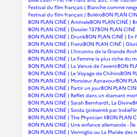
Billie Eilish – Hit Me Hard and Soft: The Tour
Bi
Festival du film français | Blanche comme neig
Festival du film français | Boléro
BON PLAN CINÉ
BON PLAN CINÉ | Animale
BON PLAN CINÉ | Br
BON PLAN CINÉ | Dossier 137
BON PLAN CINÉ | 
BON PLAN CINÉ | Drunk
BON PLAN CINÉ | En f
BON PLAN CINÉ | Franz
BON PLAN CINÉ | Glori
BON PLAN CINÉ | L'Inconnu de la Grande Arc
BON PLAN CINÉ | La Femme la plus riche du 
BON PLAN CINÉ | La Venue de l'avenir
BON PLA
BON PLAN CINÉ | Le Voyage de Chihiro
BON PLA
BON PLAN CINÉ | Monsieur Aznavour
BON PLAN
BON PLAN CINÉ | Partir un jour
BON PLAN CINÉ 
BON PLAN CINÉ | Reflet dans un diamant mor
BON PLAN CINÉ | Sarah Bernhardt, La Divine
B
BON PLAN CINÉ | Sorda (présenté par IndieFil
BON PLAN CINÉ | The Physician II
BON PLAN CI
BON PLAN CINÉ | Une enfance allemande - Îl
BON PLAN CINÉ | Vermiglio ou La Mariée des