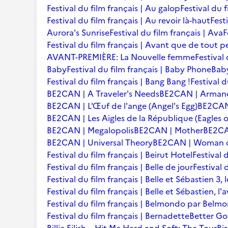
Festival du film français | Au galop
Festival du 
Festival du film français | Au revoir là-haut
Fest
Aurora's Sunrise
Festival du film français | Ava
F
Festival du film français | Avant que de tout p
AVANT-PREMIÈRE: La Nouvelle femme
Festival
Baby
Festival du film français | Baby Phone
Baby
Festival du film français | Bang Bang !
Festival d
BE2CAN | A Traveler's Needs
BE2CAN | Arman
BE2CAN | L'Œuf de l'ange (Angel's Egg)
BE2CAN |
BE2CAN | Les Aigles de la République (Eagles o
BE2CAN | Megalopolis
BE2CAN | Mother
BE2CA
BE2CAN | Universal Theory
BE2CAN | Woman of
Festival du film français | Beirut Hotel
Festival 
Festival du film français | Belle de jour
Festival 
Festival du film français | Belle et Sébastien 3, 
Festival du film français | Belle et Sébastien, l
Festival du film français | Belmondo par Belm
Festival du film français | Bernadette
Better Go