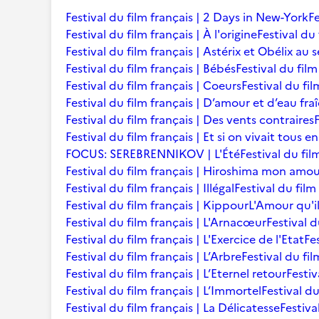
Festival du film français | 2 Days in New-York
Fe
Festival du film français | À l'origine
Festival du 
Festival du film français | Astérix et Obélix au 
Festival du film français | Bébés
Festival du film 
Festival du film français | Coeurs
Festival du fi
Festival du film français | D’amour et d’eau fra
Festival du film français | Des vents contraires
Festival du film français | Et si on vivait tous 
FOCUS: SEREBRENNIKOV | L'Été
Festival du fil
Festival du film français | Hiroshima mon amo
Festival du film français | Illégal
Festival du film
Festival du film français | Kippour
L'Amour qu'i
Festival du film français | L'Arnacœur
Festival d
Festival du film français | L'Exercice de l'Etat
Fe
Festival du film français | L’Arbre
Festival du fil
Festival du film français | L’Eternel retour
Festiv
Festival du film français | L’Immortel
Festival du
Festival du film français | La Délicatesse
Festiva