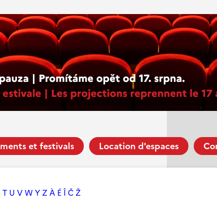
ments et festivals
Location d'espaces
Co
S
T
U
V
W
Y
Z
À
É
Î
Č
Ž