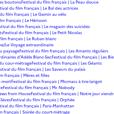
des boutons
Festival du film français | La Peau douce
tival du film français | Le Bal des actrices
 du film français | Le Gamin au vélo
ilm français | Le Hérisson
stival du film français | Le magasin des suicides
ts
Festival du film français | Le Petit Nicolas
film français | Le Ruban blanc
une/Le Voyage extraordinaire
du paysage
Festival du film français | Les Amants réguliers
ordinaires d’Adèle Blanc-Sec
Festival du film français | Les B
ée du cour-métrage
Festival du film français | Les Géants
stival du film français | Les Saveurs du palais
lm français | Mères et filles
de mort
Festival du film français | Micmacs à tire-larigot
ue
Festival du film français | Mr. Nobody
 News from House
Festival du film français | Notre jour viendr
Clèves
Festival du film français | Orphée
tival du film français | Paris-Manhattan
lm français | Soirée du court-métrage