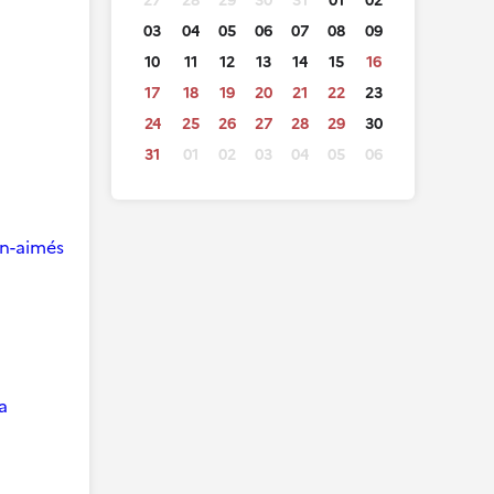
27
28
29
30
31
01
02
03
04
05
06
07
08
09
10
11
12
13
14
15
16
17
18
19
20
21
22
23
24
25
26
27
28
29
30
31
01
02
03
04
05
06
ien-aimés
a