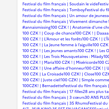
Festival du film français | Soudain le vide
Festiv
Festival du film français | Tomboy
Festival du f
Festival du film français | Un amour de jeuness
Festival du film français | Vivement dimanche 
#annaismissing
100 CZK ! | Anatomie d'une ch
100 CZK ! | Coup de chance
100 CZK ! | Daaaaa
100 CZK ! | L'Amour et les forêts
100 CZK ! | L'Î
100 CZK ! | La Jeune femme à l’aiguille
100 CZK 
100 CZK ! | Les jeunes amants
100 CZK ! | Les 
100 CZK ! | Les Trois Mousquetaires : Milady
10
100 CZK ! | Maria
100 CZK ! | Miséricorde
100 CZ
100 CZK ! | Une affaire d'honneur
100 CZK ! | U
100 CZK | La Croisade
100 CZK! | Close
100 CZK
100 CZK! | Juste ciel!
100 CZK! | Simple comme
100CZK! | Bernadette
Festival du film françai
Festival du film français | 17 filles
28 ans plus ta
Festival du film français | 3 cœurs
30 ANS PLUS
Festival du film français | 35 Rhums
Festival du 