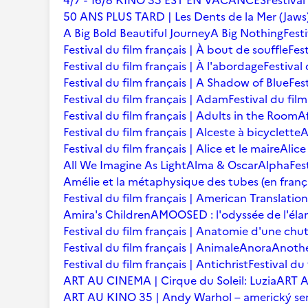
4/7 - 16/8 KINO 35 EST EN VACANCES
Festival
50 ANS PLUS TARD | Les Dents de la Mer (Jaws
A Big Bold Beautiful Journey
A Big Nothing
Fest
Festival du film français | À bout de souffle
Fest
Festival du film français | À l'abordage
Festival 
Festival du film français | A Shadow of Blue
Fes
Festival du film français | Adam
Festival du fil
Festival du film français | Adults in the Room
A
Festival du film français | Alceste à bicyclette
A
Festival du film français | Alice et le maire
Alice
All We Imagine As Light
Alma & Oscar
Alpha
Fes
Amélie et la métaphysique des tubes (en franç
Festival du film français | American Translation
Amira's Children
AMOOSED : l'odyssée de l'éla
Festival du film français | Anatomie d'une chu
Festival du film français | Animale
Anora
Anoth
Festival du film français | Antichrist
Festival du
ART AU CINEMA | Cirque du Soleil: Luzia
ART A
ART AU KINO 35 | Andy Warhol – americký se