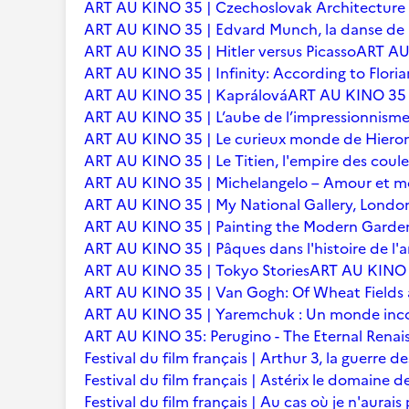
ART AU KINO 35 | Czechoslovak Architecture
ART AU KINO 35 | Edvard Munch, la danse de l
ART AU KINO 35 | Hitler versus Picasso
ART AU 
ART AU KINO 35 | Infinity: According to Floria
ART AU KINO 35 | Kaprálová
ART AU KINO 35 | 
ART AU KINO 35 | L’aube de l’impressionnisme 
ART AU KINO 35 | Le curieux monde de Hier
ART AU KINO 35 | Le Titien, l'empire des coule
ART AU KINO 35 | Michelangelo – Amour et m
ART AU KINO 35 | My National Gallery, Londo
ART AU KINO 35 | Painting the Modern Garden
ART AU KINO 35 | Pâques dans l'histoire de l'ar
ART AU KINO 35 | Tokyo Stories
ART AU KINO 3
ART AU KINO 35 | Van Gogh: Of Wheat Fields
ART AU KINO 35 | Yaremchuk : Un monde inc
ART AU KINO 35: Perugino - The Eternal Renai
Festival du film français | Arthur 3, la guerre
Festival du film français | Astérix le domaine d
Festival du film français | Au cas où je n'aurais