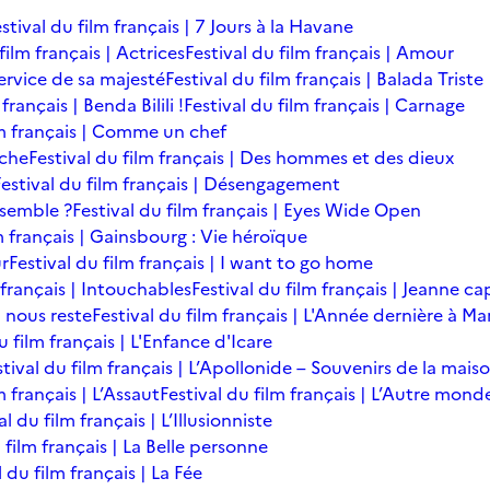
stival du film français | 7 Jours à la Havane
film français | Actrices
Festival du film français | Amour
service de sa majesté
Festival du film français | Balada Triste
français | Benda Bilili !
Festival du film français | Carnage
lm français | Comme un chef
îche
Festival du film français | Des hommes et des dieux
Festival du film français | Désengagement
ensemble ?
Festival du film français | Eyes Wide Open
m français | Gainsbourg : Vie héroïque
ur
Festival du film français | I want to go home
 français | Intouchables
Festival du film français | Jeanne ca
l nous reste
Festival du film français | L'Année dernière à M
u film français | L'Enfance d'Icare
stival du film français | L’Apollonide – Souvenirs de la mais
m français | L’Assaut
Festival du film français | L’Autre mond
al du film français | L’Illusionniste
 film français | La Belle personne
l du film français | La Fée