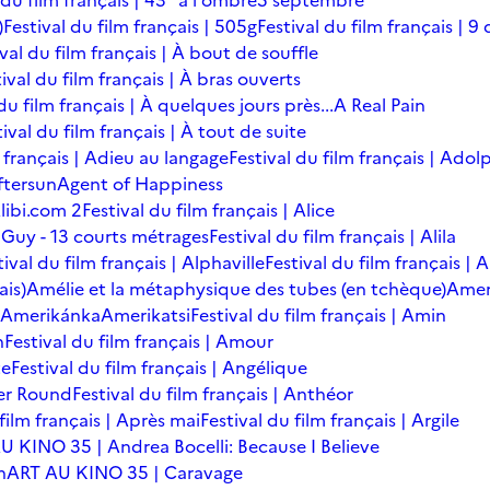
 du film français | 43° à l'ombre
5 septembre
)
Festival du film français | 505g
Festival du film français | 9 
ival du film français | À bout de souffle
ival du film français | À bras ouverts
du film français | À quelques jours près...
A Real Pain
tival du film français | À tout de suite
m français | Adieu au langage
Festival du film français | Adol
ftersun
Agent of Happiness
libi.com 2
Festival du film français | Alice
 Guy - 13 courts métrages
Festival du film français | Alila
tival du film français | Alphaville
Festival du film français |
ais)
Amélie et la métaphysique des tubes (en tchèque)
Amer
Amerikánka
Amerikatsi
Festival du film français | Amin
n
Festival du film français | Amour
te
Festival du film français | Angélique
er Round
Festival du film français | Anthéor
 film français | Après mai
Festival du film français | Argile
U KINO 35 | Andrea Bocelli: Because I Believe
n
ART AU KINO 35 | Caravage