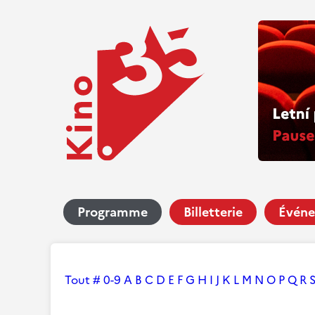
Programme
Billetterie
Événe
Tout
#
0-9
A
B
C
D
E
F
G
H
I
J
K
L
M
N
O
P
Q
R