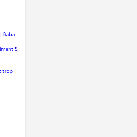
 | Baba
timent 5
t trop