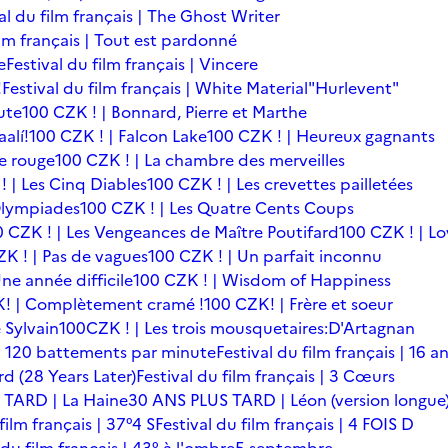
al du film français | The Ghost Writer
ilm français | Tout est pardonné
e
Festival du film français | Vincere
!
Festival du film français | White Material
"Hurlevent"
ute
100 CZK ! | Bonnard, Pierre et Marthe
alí!
100 CZK ! | Falcon Lake
100 CZK ! | Heureux gagnants
le rouge
100 CZK ! | La chambre des merveilles
! | Les Cinq Diables
100 CZK ! | Les crevettes pailletées
Olympiades
100 CZK ! | Les Quatre Cents Coups
0 CZK ! | Les Vengeances de Maître Poutifard
100 CZK ! | L
K ! | Pas de vagues
100 CZK ! | Un parfait inconnu
ne année difficile
100 CZK ! | Wisdom of Happiness
! | Complètement cramé !
100 CZK! | Frère et soeur
 Sylvain
100CZK ! | Les trois mousquetaires:D'Artagnan
s | 120 battements par minute
Festival du film français | 16 a
rd (28 Years Later)
Festival du film français | 3 Cœurs
 TARD | La Haine
30 ANS PLUS TARD | Léon (version longue
film français | 37°4 S
Festival du film français | 4 FOIS D