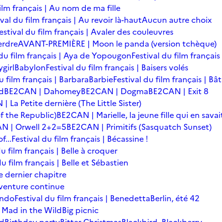
film français | Au nom de ma fille
ival du film français | Au revoir là-haut
Aucun autre choix
estival du film français | Avaler des couleuvres
erdre
AVANT-PREMIÈRE | Moon le panda (version tchèque)
 du film français | Aya de Yopougon
Festival du film français
girl
Babylon
Festival du film français | Baisers volés
u film français | Barbara
Barbie
Festival du film français | Bâ
d
BE2CAN | Dahomey
BE2CAN | Dogma
BE2CAN | Exit 8
 La Petite dernière (The Little Sister)
f the Republic)
BE2CAN | Marielle, la jeune fille qui en savai
N | Orwell 2+2=5
BE2CAN | Primitifs (Sasquatch Sunset)
...
Festival du film français | Bécassine !
du film français | Belle à croquer
du film français | Belle et Sébastien
le dernier chapitre
'aventure continue
ondo
Festival du film français | Benedetta
Berlin, été 42
 Mad in the Wild
Big picnic