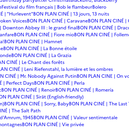
rd
Birthday party
Bitter Christmas
Blackbird, Blackberry
e
Festival du film français | Bob le flambeur
Bolero
 | "Hurlevent"
BON PLAN CINÉ | 13 jours, 13 nuits
oken Voices
BON PLAN CINÉ | Caravane
BON PLAN CINÉ | 
Downton Abbey III : le grand final
BON PLAN CINÉ | Drac
anfare
BON PLAN CINÉ | Fiore mio
BON PLAN CINÉ | Follem
a!
BON PLAN CINE | Hamnet
he
BON PLAN CINÉ | La Bonne étoile
monde
BON PLAN CINÉ | La Grazia
N CINÉ | Le Chant des forêts
N CINÉ | Leni Riefenstahl, la lumière et les ombres
 CINÉ | Mr. Nobody Against Putin
BON PLAN CINE | On vo
| Perfect Days
BON PLAN CINÉ | Perla
t
BON PLAN CINÉ | Renoir
BON PLAN CINÉ | Romería
ON PLAN CINÉ | Sirāt (English-friendly)
m)
BON PLAN CINÉ | Sorry, Baby
BON PLAN CINÉ | The Last 
NÉ | The Salt Path
e d'Amrum, 1945
BON PLAN CINÉ | Valeur sentimentale
 montagnes
BON PLAN CINÉ | Vie privée