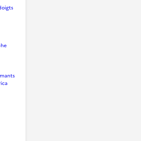
doigts
phe
 Amants
ica