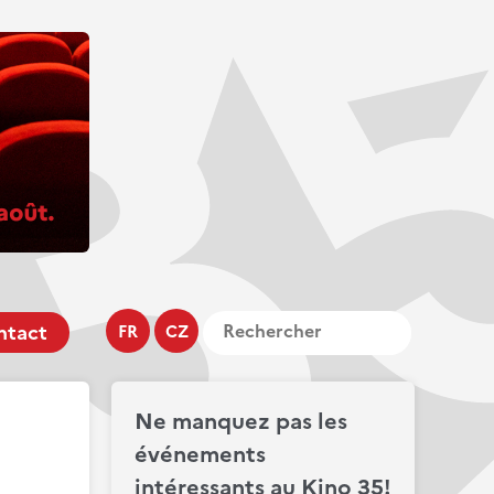
ntact
FR
CZ
Ne manquez pas les
événements
intéressants au Kino 35!