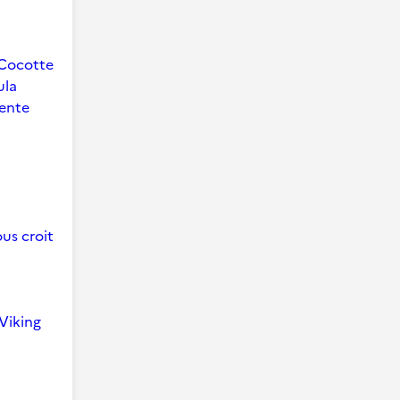
Cocotte
ula
ente
us croit
Viking