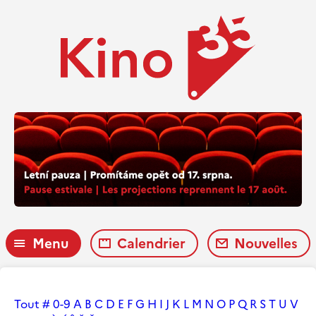
Menu
Calendrier
Nouvelles
Tout
#
0-9
A
B
C
D
E
F
G
H
I
J
K
L
M
N
O
P
Q
R
S
T
U
V