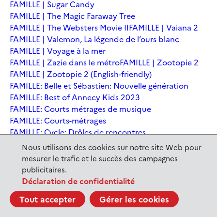
FAMILLE | Sugar Candy
FAMILLE | The Magic Faraway Tree
FAMILLE | The Websters Movie II
FAMILLE | Vaiana 2
FAMILLE | Valemon, La légende de l’ours blanc
FAMILLE | Voyage à la mer
FAMILLE | Zazie dans le métro
FAMILLE | Zootopie 2
FAMILLE | Zootopie 2 (English-friendly)
FAMILLE: Belle et Sébastien: Nouvelle génération
FAMILLE: Best of Annecy Kids 2023
FAMILLE: Courts métrages de musique
FAMILLE: Courts-métrages
FAMILLE: Cycle: Drôles de rencontres
FAMILLE: En sortant de l'école - Andrée Chedid
Nous utilisons des cookies sur notre site Web pour
FAMILLE: Ernest et Célestine: Le voyage en Charabie
mesurer le trafic et le succès des campagnes
FAMILLE: Festival International du court métrage
publicitaires.
Clermont-Ferrand
Déclaration de confidentialité
FAMILLE: Kina et Yuk, renards de la banquise
Tout accepter
Gérer les cookies
FAMILLE: La Pat' Patrouille : La Super Patrouille, le film
FAMILLE: Le dernier jaguar
FAMILLE: Le Dirigeable volé