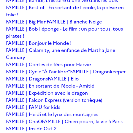
FAMILLE | Bambi, L'histoire d'une vie dans les bois
FAMILLE | Best of - En sortant de l'école, la poésie en
folie !
FAMILLE | Big Man
FAMILLE | Blanche Neige
FAMILLE | Bob l'éponge - Le film : un pour tous, tous
pirates !
FAMILLE | Bonjour le Monde !
FAMILLE | Calamity, une enfance de Martha Jane
Cannary
FAMILLE | Contes de fées pour Harvie
FAMILLE | Cycle "À l'air libre"
FAMILLE | Dragonkeeper
FAMILLE | Dragons
FAMILLE | Elio
FAMILLE | En sortant de l'école - Amitié
FAMILLE | Expédition avec le dragon
FAMILLE | Falcon Express (version tchèque)
FAMILLE | FAMU for kids
FAMILLE | Heidi et le lynx des montagnes
FAMILLE | ChaO
FAMILLE | Chien pourri, la vie à Paris
FAMILLE | Inside Out 2