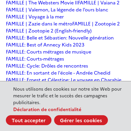
FAMILLE | The Websters Movie II
FAMILLE | Vaiana 2
FAMILLE | Valemon, La légende de l’ours blanc
FAMILLE | Voyage à la mer
FAMILLE | Zazie dans le métro
FAMILLE | Zootopie 2
FAMILLE | Zootopie 2 (English-friendly)
FAMILLE: Belle et Sébastien: Nouvelle génération
FAMILLE: Best of Annecy Kids 2023
FAMILLE: Courts métrages de musique
FAMILLE: Courts-métrages
FAMILLE: Cycle: Drôles de rencontres
FAMILLE: En sortant de l'école - Andrée Chedid
FAMILLE: Ernest et Célestine: Le voyage en Charabie
FAMILLE: Festival International du court métrage
Nous utilisons des cookies sur notre site Web pour
Clermont-Ferrand
mesurer le trafic et le succès des campagnes
FAMILLE: Kina et Yuk, renards de la banquise
publicitaires.
FAMILLE: La Pat' Patrouille : La Super Patrouille, le film
Déclaration de confidentialité
FAMILLE: Le dernier jaguar
FAMILLE: Le Dirigeable volé
Tout accepter
Gérer les cookies
FAMILLE: Le Nid du Tigre
FAMILLE: Le Tableau
FAMILLE: Léo, la fabuleuse histoire de Leonardo de