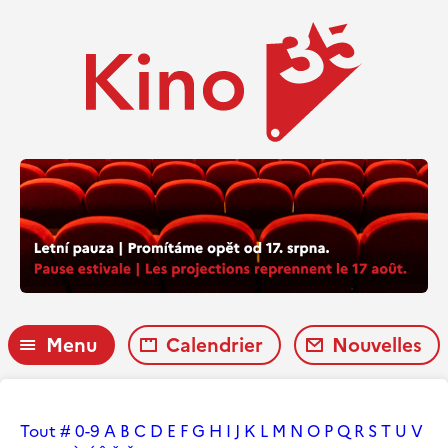
Menu
Calendrier
Nouvelles
Tout
#
0-9
A
B
C
D
E
F
G
H
I
J
K
L
M
N
O
P
Q
R
S
T
U
V