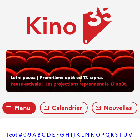
Menu
Calendrier
Nouvelles
Tout
#
0-9
A
B
C
D
E
F
G
H
I
J
K
L
M
N
O
P
Q
R
S
T
U
V