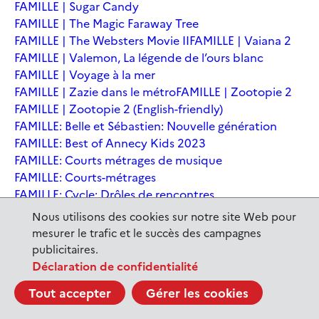
FAMILLE | Sugar Candy
FAMILLE | The Magic Faraway Tree
FAMILLE | The Websters Movie II
FAMILLE | Vaiana 2
FAMILLE | Valemon, La légende de l’ours blanc
FAMILLE | Voyage à la mer
FAMILLE | Zazie dans le métro
FAMILLE | Zootopie 2
FAMILLE | Zootopie 2 (English-friendly)
FAMILLE: Belle et Sébastien: Nouvelle génération
FAMILLE: Best of Annecy Kids 2023
FAMILLE: Courts métrages de musique
FAMILLE: Courts-métrages
FAMILLE: Cycle: Drôles de rencontres
FAMILLE: En sortant de l'école - Andrée Chedid
Nous utilisons des cookies sur notre site Web pour
FAMILLE: Ernest et Célestine: Le voyage en Charabie
mesurer le trafic et le succès des campagnes
FAMILLE: Festival International du court métrage
publicitaires.
Clermont-Ferrand
Déclaration de confidentialité
FAMILLE: Kina et Yuk, renards de la banquise
Tout accepter
Gérer les cookies
FAMILLE: La Pat' Patrouille : La Super Patrouille, le film
FAMILLE: Le dernier jaguar
FAMILLE: Le Dirigeable volé