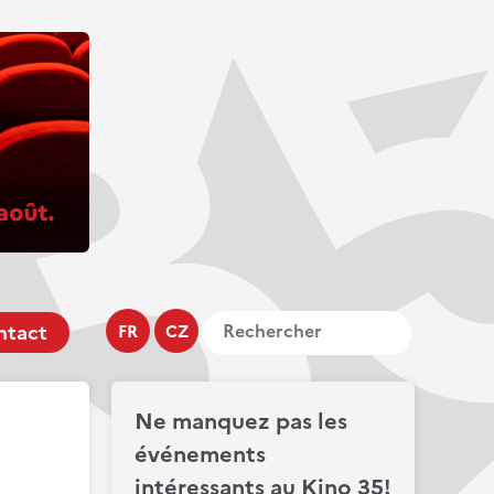
ntact
FR
CZ
Ne manquez pas les
événements
intéressants au Kino 35!