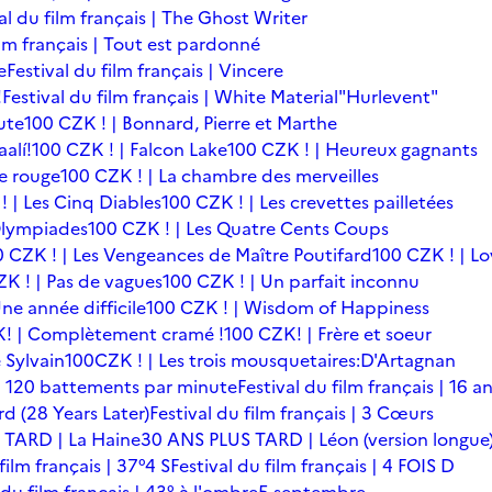
al du film français | The Ghost Writer
ilm français | Tout est pardonné
e
Festival du film français | Vincere
!
Festival du film français | White Material
"Hurlevent"
ute
100 CZK ! | Bonnard, Pierre et Marthe
alí!
100 CZK ! | Falcon Lake
100 CZK ! | Heureux gagnants
le rouge
100 CZK ! | La chambre des merveilles
! | Les Cinq Diables
100 CZK ! | Les crevettes pailletées
Olympiades
100 CZK ! | Les Quatre Cents Coups
0 CZK ! | Les Vengeances de Maître Poutifard
100 CZK ! | L
K ! | Pas de vagues
100 CZK ! | Un parfait inconnu
ne année difficile
100 CZK ! | Wisdom of Happiness
! | Complètement cramé !
100 CZK! | Frère et soeur
 Sylvain
100CZK ! | Les trois mousquetaires:D'Artagnan
s | 120 battements par minute
Festival du film français | 16 a
rd (28 Years Later)
Festival du film français | 3 Cœurs
 TARD | La Haine
30 ANS PLUS TARD | Léon (version longue
film français | 37°4 S
Festival du film français | 4 FOIS D