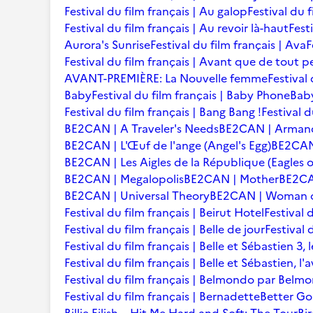
Festival du film français | Au galop
Festival du 
Festival du film français | Au revoir là-haut
Fest
Aurora's Sunrise
Festival du film français | Ava
F
Festival du film français | Avant que de tout p
AVANT-PREMIÈRE: La Nouvelle femme
Festival
Baby
Festival du film français | Baby Phone
Baby
Festival du film français | Bang Bang !
Festival d
BE2CAN | A Traveler's Needs
BE2CAN | Arman
BE2CAN | L'Œuf de l'ange (Angel's Egg)
BE2CAN |
BE2CAN | Les Aigles de la République (Eagles o
BE2CAN | Megalopolis
BE2CAN | Mother
BE2CA
BE2CAN | Universal Theory
BE2CAN | Woman of
Festival du film français | Beirut Hotel
Festival 
Festival du film français | Belle de jour
Festival 
Festival du film français | Belle et Sébastien 3, 
Festival du film français | Belle et Sébastien, l
Festival du film français | Belmondo par Belm
Festival du film français | Bernadette
Better Go