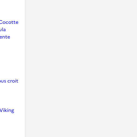
Cocotte
ula
ente
us croit
Viking