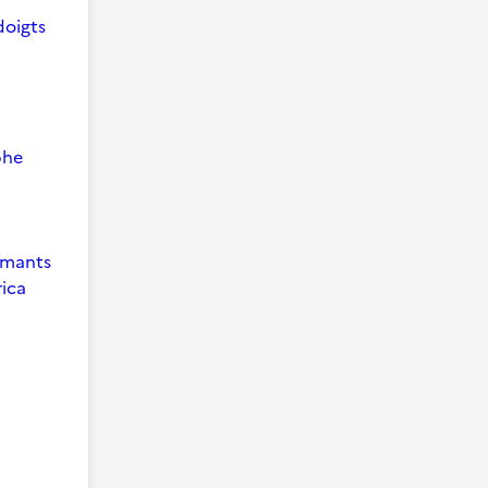
doigts
phe
 Amants
ica