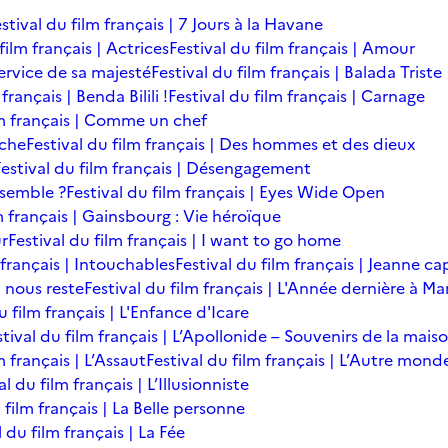
stival du film français | 7 Jours à la Havane
film français | Actrices
Festival du film français | Amour
service de sa majesté
Festival du film français | Balada Triste
français | Benda Bilili !
Festival du film français | Carnage
lm français | Comme un chef
îche
Festival du film français | Des hommes et des dieux
Festival du film français | Désengagement
ensemble ?
Festival du film français | Eyes Wide Open
m français | Gainsbourg : Vie héroïque
ur
Festival du film français | I want to go home
 français | Intouchables
Festival du film français | Jeanne ca
l nous reste
Festival du film français | L'Année dernière à M
u film français | L'Enfance d'Icare
stival du film français | L’Apollonide – Souvenirs de la mais
m français | L’Assaut
Festival du film français | L’Autre mond
al du film français | L’Illusionniste
 film français | La Belle personne
l du film français | La Fée