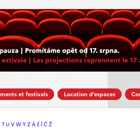
ments et festivals
Location d'espaces
Co
S
T
U
V
W
Y
Z
À
É
Î
Č
Ž