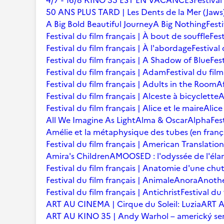
4/7 - 16/8 KINO 35 EST EN VACANCES
Festival
50 ANS PLUS TARD | Les Dents de la Mer (Jaws
A Big Bold Beautiful Journey
A Big Nothing
Fest
Festival du film français | À bout de souffle
Fest
Festival du film français | À l'abordage
Festival 
Festival du film français | A Shadow of Blue
Fes
Festival du film français | Adam
Festival du fil
Festival du film français | Adults in the Room
A
Festival du film français | Alceste à bicyclette
A
Festival du film français | Alice et le maire
Alice
All We Imagine As Light
Alma & Oscar
Alpha
Fes
Amélie et la métaphysique des tubes (en franç
Festival du film français | American Translation
Amira's Children
AMOOSED : l'odyssée de l'éla
Festival du film français | Anatomie d'une chu
Festival du film français | Animale
Anora
Anoth
Festival du film français | Antichrist
Festival du
ART AU CINEMA | Cirque du Soleil: Luzia
ART A
ART AU KINO 35 | Andy Warhol – americký se