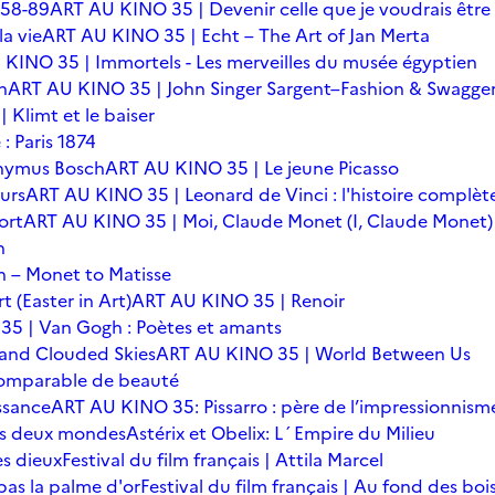
 58-89
ART AU KINO 35 | Devenir celle que je voudrais être
a vie
ART AU KINO 35 | Echt – The Art of Jan Merta
KINO 35 | Immortels - Les merveilles du musée égyptien
n
ART AU KINO 35 | John Singer Sargent–Fashion & Swagge
Klimt et le baiser
: Paris 1874
onymus Bosch
ART AU KINO 35 | Le jeune Picasso
urs
ART AU KINO 35 | Leonard de Vinci : l'histoire complèt
ort
ART AU KINO 35 | Moi, Claude Monet (I, Claude Monet)
n
 – Monet to Matisse
t (Easter in Art)
ART AU KINO 35 | Renoir
5 | Van Gogh : Poètes et amants
 and Clouded Skies
ART AU KINO 35 | World Between Us
omparable de beauté
ssance
ART AU KINO 35: Pissarro : père de l’impressionnism
 des deux mondes
Astérix et Obelix: L´Empire du Milieu
es dieux
Festival du film français | Attila Marcel
 pas la palme d'or
Festival du film français | Au fond des boi