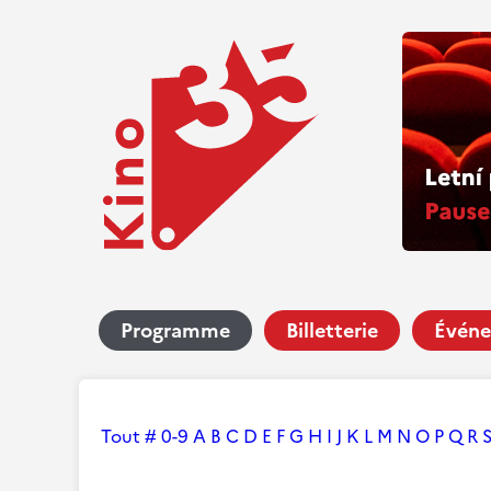
Programme
Billetterie
Événe
Tout
#
0-9
A
B
C
D
E
F
G
H
I
J
K
L
M
N
O
P
Q
R