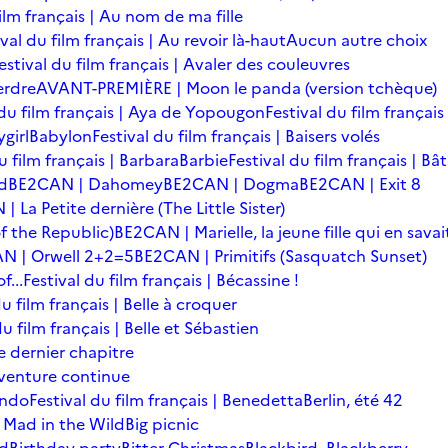
film français | Au nom de ma fille
ival du film français | Au revoir là-haut
Aucun autre choix
estival du film français | Avaler des couleuvres
erdre
AVANT-PREMIÈRE | Moon le panda (version tchèque)
 du film français | Aya de Yopougon
Festival du film français
girl
Babylon
Festival du film français | Baisers volés
u film français | Barbara
Barbie
Festival du film français | Bâ
d
BE2CAN | Dahomey
BE2CAN | Dogma
BE2CAN | Exit 8
 La Petite dernière (The Little Sister)
f the Republic)
BE2CAN | Marielle, la jeune fille qui en savai
N | Orwell 2+2=5
BE2CAN | Primitifs (Sasquatch Sunset)
...
Festival du film français | Bécassine !
du film français | Belle à croquer
du film français | Belle et Sébastien
le dernier chapitre
'aventure continue
ondo
Festival du film français | Benedetta
Berlin, été 42
 Mad in the Wild
Big picnic