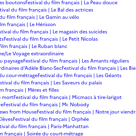
des boutons
Festival du film français | La Peau douce
tival du film français | Le Bal des actrices
 du film français | Le Gamin au vélo
ilm français | Le Hérisson
stival du film français | Le magasin des suicides
ts
Festival du film français | Le Petit Nicolas
film français | Le Ruban blanc
une/Le Voyage extraordinaire
du paysage
Festival du film français | Les Amants réguliers
ordinaires d’Adèle Blanc-Sec
Festival du film français | Les B
ée du cour-métrage
Festival du film français | Les Géants
stival du film français | Les Saveurs du palais
lm français | Mères et filles
de mort
Festival du film français | Micmacs à tire-larigot
ue
Festival du film français | Mr. Nobody
 News from House
Festival du film français | Notre jour viendr
Clèves
Festival du film français | Orphée
tival du film français | Paris-Manhattan
lm français | Soirée du court-métrage