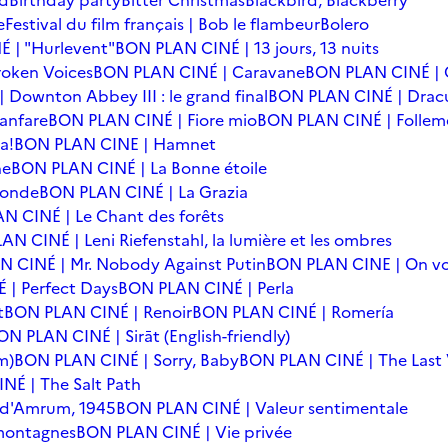
rd
Birthday party
Bitter Christmas
Blackbird, Blackberry
e
Festival du film français | Bob le flambeur
Bolero
 | "Hurlevent"
BON PLAN CINÉ | 13 jours, 13 nuits
oken Voices
BON PLAN CINÉ | Caravane
BON PLAN CINÉ | 
Downton Abbey III : le grand final
BON PLAN CINÉ | Drac
anfare
BON PLAN CINÉ | Fiore mio
BON PLAN CINÉ | Follem
a!
BON PLAN CINE | Hamnet
he
BON PLAN CINÉ | La Bonne étoile
monde
BON PLAN CINÉ | La Grazia
N CINÉ | Le Chant des forêts
N CINÉ | Leni Riefenstahl, la lumière et les ombres
 CINÉ | Mr. Nobody Against Putin
BON PLAN CINE | On vo
| Perfect Days
BON PLAN CINÉ | Perla
t
BON PLAN CINÉ | Renoir
BON PLAN CINÉ | Romería
ON PLAN CINÉ | Sirāt (English-friendly)
m)
BON PLAN CINÉ | Sorry, Baby
BON PLAN CINÉ | The Last 
NÉ | The Salt Path
e d'Amrum, 1945
BON PLAN CINÉ | Valeur sentimentale
 montagnes
BON PLAN CINÉ | Vie privée