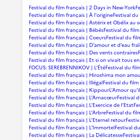
Festival du film français | 2 Days in New-York
Fe
Festival du film français | À l'origine
Festival du 
Festival du film français | Astérix et Obélix au 
Festival du film français | Bébés
Festival du film 
Festival du film français | Coeurs
Festival du fi
Festival du film français | D’amour et d’eau fra
Festival du film français | Des vents contraires
Festival du film français | Et si on vivait tous 
FOCUS: SEREBRENNIKOV | L'Été
Festival du fil
Festival du film français | Hiroshima mon amo
Festival du film français | Illégal
Festival du film
Festival du film français | Kippour
L'Amour qu'i
Festival du film français | L'Arnacœur
Festival d
Festival du film français | L'Exercice de l'Etat
Fe
Festival du film français | L’Arbre
Festival du fil
Festival du film français | L’Eternel retour
Festiv
Festival du film français | L’Immortel
Festival du
Festival du film français | La Délicatesse
Festiva