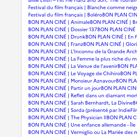
Billie Eilish – Hit Me Hard and Soft: The Tour
Bi
Festival du film français | Blanche comme neig
Festival du film français | Boléro
BON PLAN CINÉ
BON PLAN CINÉ | Animale
BON PLAN CINÉ | Br
BON PLAN CINÉ | Dossier 137
BON PLAN CINÉ | 
BON PLAN CINÉ | Drunk
BON PLAN CINÉ | En f
BON PLAN CINÉ | Franz
BON PLAN CINÉ | Glori
BON PLAN CINÉ | L'Inconnu de la Grande Arc
BON PLAN CINÉ | La Femme la plus riche du 
BON PLAN CINÉ | La Venue de l'avenir
BON PLA
BON PLAN CINÉ | Le Voyage de Chihiro
BON PLA
BON PLAN CINÉ | Monsieur Aznavour
BON PLAN
BON PLAN CINÉ | Partir un jour
BON PLAN CINÉ 
BON PLAN CINÉ | Reflet dans un diamant mor
BON PLAN CINÉ | Sarah Bernhardt, La Divine
B
BON PLAN CINÉ | Sorda (présenté par IndieFil
BON PLAN CINÉ | The Physician II
BON PLAN CI
BON PLAN CINÉ | Une enfance allemande - Îl
BON PLAN CINÉ | Vermiglio ou La Mariée des