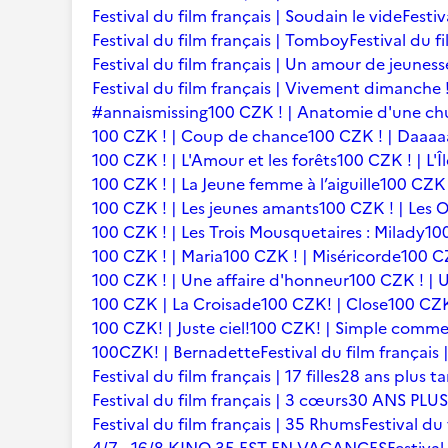
Festival du film français | Soudain le vide
Festiv
Festival du film français | Tomboy
Festival du f
Festival du film français | Un amour de jeuness
Festival du film français | Vivement dimanche 
#annaismissing
100 CZK ! | Anatomie d'une ch
100 CZK ! | Coup de chance
100 CZK ! | Daaaaa
100 CZK ! | L'Amour et les forêts
100 CZK ! | L'Î
100 CZK ! | La Jeune femme à l’aiguille
100 CZK 
100 CZK ! | Les jeunes amants
100 CZK ! | Les 
100 CZK ! | Les Trois Mousquetaires : Milady
10
100 CZK ! | Maria
100 CZK ! | Miséricorde
100 CZ
100 CZK ! | Une affaire d'honneur
100 CZK ! | U
100 CZK | La Croisade
100 CZK! | Close
100 CZK
100 CZK! | Juste ciel!
100 CZK! | Simple comme
100CZK! | Bernadette
Festival du film françai
Festival du film français | 17 filles
28 ans plus ta
Festival du film français | 3 cœurs
30 ANS PLUS
Festival du film français | 35 Rhums
Festival du 