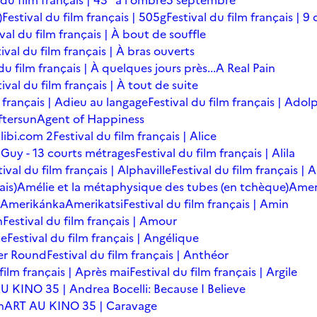
 du film français | 43° à l'ombre
5 septembre
)
Festival du film français | 505g
Festival du film français | 9 
ival du film français | À bout de souffle
ival du film français | À bras ouverts
du film français | À quelques jours près...
A Real Pain
tival du film français | À tout de suite
m français | Adieu au langage
Festival du film français | Adol
ftersun
Agent of Happiness
libi.com 2
Festival du film français | Alice
 Guy - 13 courts métrages
Festival du film français | Alila
tival du film français | Alphaville
Festival du film français |
ais)
Amélie et la métaphysique des tubes (en tchèque)
Amer
Amerikánka
Amerikatsi
Festival du film français | Amin
n
Festival du film français | Amour
te
Festival du film français | Angélique
er Round
Festival du film français | Anthéor
 film français | Après mai
Festival du film français | Argile
U KINO 35 | Andrea Bocelli: Because I Believe
n
ART AU KINO 35 | Caravage