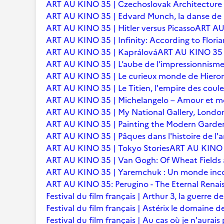
ART AU KINO 35 | Czechoslovak Architecture
ART AU KINO 35 | Edvard Munch, la danse de l
ART AU KINO 35 | Hitler versus Picasso
ART AU 
ART AU KINO 35 | Infinity: According to Floria
ART AU KINO 35 | Kaprálová
ART AU KINO 35 | 
ART AU KINO 35 | L’aube de l’impressionnisme 
ART AU KINO 35 | Le curieux monde de Hier
ART AU KINO 35 | Le Titien, l'empire des coule
ART AU KINO 35 | Michelangelo – Amour et m
ART AU KINO 35 | My National Gallery, Londo
ART AU KINO 35 | Painting the Modern Garden
ART AU KINO 35 | Pâques dans l'histoire de l'ar
ART AU KINO 35 | Tokyo Stories
ART AU KINO 3
ART AU KINO 35 | Van Gogh: Of Wheat Fields
ART AU KINO 35 | Yaremchuk : Un monde inc
ART AU KINO 35: Perugino - The Eternal Renai
Festival du film français | Arthur 3, la guerre
Festival du film français | Astérix le domaine d
Festival du film français | Au cas où je n'aurais