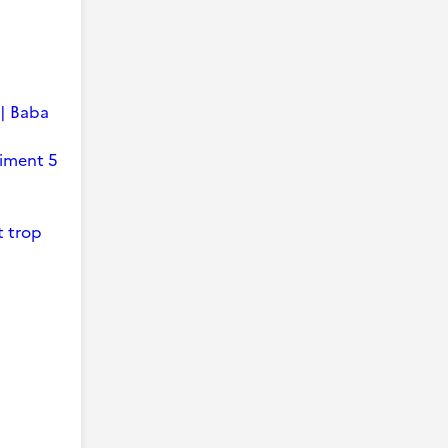
 | Baba
timent 5
t trop