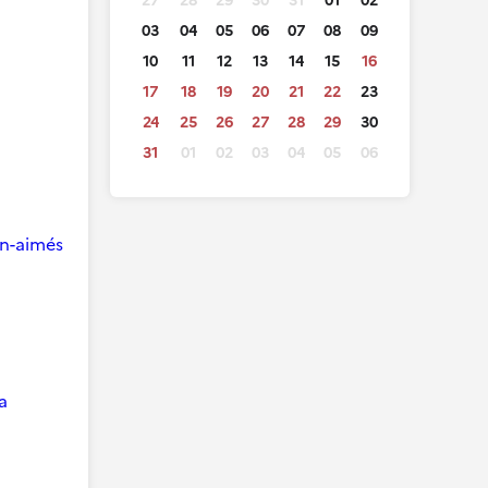
27
28
29
30
31
01
02
03
04
05
06
07
08
09
10
11
12
13
14
15
16
17
18
19
20
21
22
23
24
25
26
27
28
29
30
31
01
02
03
04
05
06
ien-aimés
a