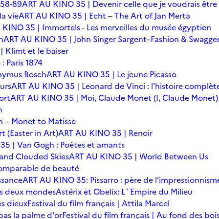
 58-89
ART AU KINO 35 | Devenir celle que je voudrais être
a vie
ART AU KINO 35 | Echt – The Art of Jan Merta
KINO 35 | Immortels - Les merveilles du musée égyptien
n
ART AU KINO 35 | John Singer Sargent–Fashion & Swagge
Klimt et le baiser
: Paris 1874
onymus Bosch
ART AU KINO 35 | Le jeune Picasso
urs
ART AU KINO 35 | Leonard de Vinci : l'histoire complèt
ort
ART AU KINO 35 | Moi, Claude Monet (I, Claude Monet)
n
 – Monet to Matisse
t (Easter in Art)
ART AU KINO 35 | Renoir
5 | Van Gogh : Poètes et amants
 and Clouded Skies
ART AU KINO 35 | World Between Us
omparable de beauté
ssance
ART AU KINO 35: Pissarro : père de l’impressionnism
 des deux mondes
Astérix et Obelix: L´Empire du Milieu
es dieux
Festival du film français | Attila Marcel
 pas la palme d'or
Festival du film français | Au fond des boi