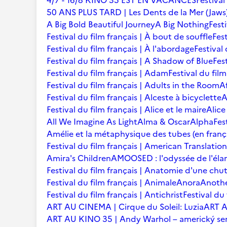
4/7 - 16/8 KINO 35 EST EN VACANCES
Festival
50 ANS PLUS TARD | Les Dents de la Mer (Jaws
A Big Bold Beautiful Journey
A Big Nothing
Fest
Festival du film français | À bout de souffle
Fest
Festival du film français | À l'abordage
Festival 
Festival du film français | A Shadow of Blue
Fes
Festival du film français | Adam
Festival du fil
Festival du film français | Adults in the Room
A
Festival du film français | Alceste à bicyclette
A
Festival du film français | Alice et le maire
Alice
All We Imagine As Light
Alma & Oscar
Alpha
Fes
Amélie et la métaphysique des tubes (en franç
Festival du film français | American Translation
Amira's Children
AMOOSED : l'odyssée de l'éla
Festival du film français | Anatomie d'une chu
Festival du film français | Animale
Anora
Anoth
Festival du film français | Antichrist
Festival du
ART AU CINEMA | Cirque du Soleil: Luzia
ART A
ART AU KINO 35 | Andy Warhol – americký se