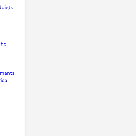
doigts
phe
 Amants
ica