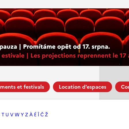
ments et festivals
Location d'espaces
Co
S
T
U
V
W
Y
Z
À
É
Î
Č
Ž