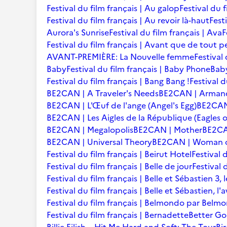
Festival du film français | Au galop
Festival du 
Festival du film français | Au revoir là-haut
Fest
Aurora's Sunrise
Festival du film français | Ava
F
Festival du film français | Avant que de tout p
AVANT-PREMIÈRE: La Nouvelle femme
Festival
Baby
Festival du film français | Baby Phone
Baby
Festival du film français | Bang Bang !
Festival d
BE2CAN | A Traveler's Needs
BE2CAN | Arman
BE2CAN | L'Œuf de l'ange (Angel's Egg)
BE2CAN |
BE2CAN | Les Aigles de la République (Eagles o
BE2CAN | Megalopolis
BE2CAN | Mother
BE2CA
BE2CAN | Universal Theory
BE2CAN | Woman of
Festival du film français | Beirut Hotel
Festival 
Festival du film français | Belle de jour
Festival 
Festival du film français | Belle et Sébastien 3, 
Festival du film français | Belle et Sébastien, l
Festival du film français | Belmondo par Belm
Festival du film français | Bernadette
Better Go