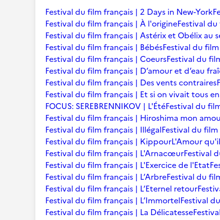
Festival du film français | 2 Days in New-York
Fe
Festival du film français | À l'origine
Festival du 
Festival du film français | Astérix et Obélix au 
Festival du film français | Bébés
Festival du film 
Festival du film français | Coeurs
Festival du fi
Festival du film français | D’amour et d’eau fra
Festival du film français | Des vents contraires
Festival du film français | Et si on vivait tous 
FOCUS: SEREBRENNIKOV | L'Été
Festival du fil
Festival du film français | Hiroshima mon amo
Festival du film français | Illégal
Festival du film
Festival du film français | Kippour
L'Amour qu'i
Festival du film français | L'Arnacœur
Festival d
Festival du film français | L'Exercice de l'Etat
Fe
Festival du film français | L’Arbre
Festival du fil
Festival du film français | L’Eternel retour
Festiv
Festival du film français | L’Immortel
Festival du
Festival du film français | La Délicatesse
Festiva