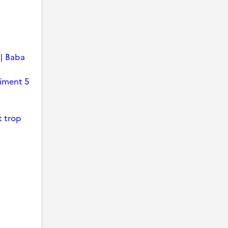
 | Baba
timent 5
t trop