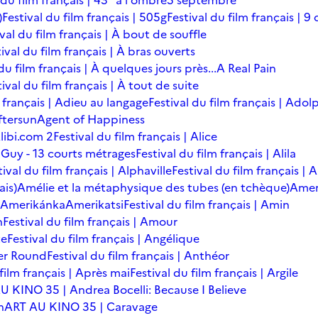
 du film français | 43° à l'ombre
5 septembre
)
Festival du film français | 505g
Festival du film français | 9 
ival du film français | À bout de souffle
ival du film français | À bras ouverts
du film français | À quelques jours près...
A Real Pain
tival du film français | À tout de suite
m français | Adieu au langage
Festival du film français | Adol
ftersun
Agent of Happiness
libi.com 2
Festival du film français | Alice
 Guy - 13 courts métrages
Festival du film français | Alila
tival du film français | Alphaville
Festival du film français |
ais)
Amélie et la métaphysique des tubes (en tchèque)
Amer
Amerikánka
Amerikatsi
Festival du film français | Amin
n
Festival du film français | Amour
te
Festival du film français | Angélique
er Round
Festival du film français | Anthéor
 film français | Après mai
Festival du film français | Argile
U KINO 35 | Andrea Bocelli: Because I Believe
n
ART AU KINO 35 | Caravage