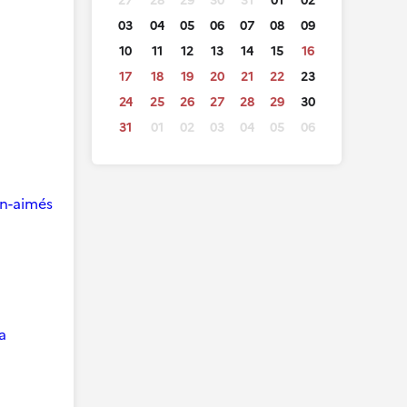
27
28
29
30
31
01
02
03
04
05
06
07
08
09
10
11
12
13
14
15
16
17
18
19
20
21
22
23
24
25
26
27
28
29
30
31
01
02
03
04
05
06
ien-aimés
a