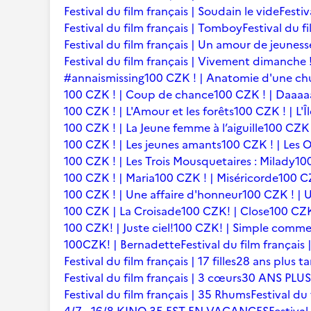
Festival du film français | Soudain le vide
Festiv
Festival du film français | Tomboy
Festival du f
Festival du film français | Un amour de jeuness
Festival du film français | Vivement dimanche 
#annaismissing
100 CZK ! | Anatomie d'une ch
100 CZK ! | Coup de chance
100 CZK ! | Daaaaa
100 CZK ! | L'Amour et les forêts
100 CZK ! | L'Î
100 CZK ! | La Jeune femme à l’aiguille
100 CZK 
100 CZK ! | Les jeunes amants
100 CZK ! | Les 
100 CZK ! | Les Trois Mousquetaires : Milady
10
100 CZK ! | Maria
100 CZK ! | Miséricorde
100 CZ
100 CZK ! | Une affaire d'honneur
100 CZK ! | U
100 CZK | La Croisade
100 CZK! | Close
100 CZK
100 CZK! | Juste ciel!
100 CZK! | Simple comme
100CZK! | Bernadette
Festival du film françai
Festival du film français | 17 filles
28 ans plus ta
Festival du film français | 3 cœurs
30 ANS PLUS
Festival du film français | 35 Rhums
Festival du 