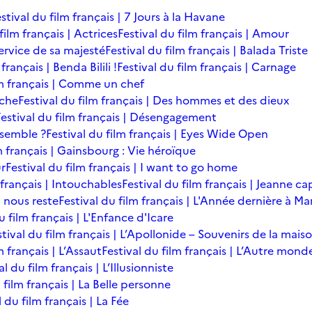
stival du film français | 7 Jours à la Havane
film français | Actrices
Festival du film français | Amour
service de sa majesté
Festival du film français | Balada Triste
français | Benda Bilili !
Festival du film français | Carnage
lm français | Comme un chef
îche
Festival du film français | Des hommes et des dieux
Festival du film français | Désengagement
ensemble ?
Festival du film français | Eyes Wide Open
m français | Gainsbourg : Vie héroïque
ur
Festival du film français | I want to go home
 français | Intouchables
Festival du film français | Jeanne ca
l nous reste
Festival du film français | L'Année dernière à M
u film français | L'Enfance d'Icare
stival du film français | L’Apollonide – Souvenirs de la mais
m français | L’Assaut
Festival du film français | L’Autre mond
al du film français | L’Illusionniste
 film français | La Belle personne
l du film français | La Fée