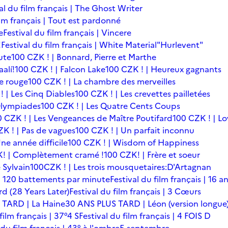
al du film français | The Ghost Writer
ilm français | Tout est pardonné
e
Festival du film français | Vincere
!
Festival du film français | White Material
"Hurlevent"
ute
100 CZK ! | Bonnard, Pierre et Marthe
alí!
100 CZK ! | Falcon Lake
100 CZK ! | Heureux gagnants
le rouge
100 CZK ! | La chambre des merveilles
! | Les Cinq Diables
100 CZK ! | Les crevettes pailletées
Olympiades
100 CZK ! | Les Quatre Cents Coups
0 CZK ! | Les Vengeances de Maître Poutifard
100 CZK ! | L
K ! | Pas de vagues
100 CZK ! | Un parfait inconnu
ne année difficile
100 CZK ! | Wisdom of Happiness
! | Complètement cramé !
100 CZK! | Frère et soeur
 Sylvain
100CZK ! | Les trois mousquetaires:D'Artagnan
s | 120 battements par minute
Festival du film français | 16 a
rd (28 Years Later)
Festival du film français | 3 Cœurs
 TARD | La Haine
30 ANS PLUS TARD | Léon (version longue
film français | 37°4 S
Festival du film français | 4 FOIS D