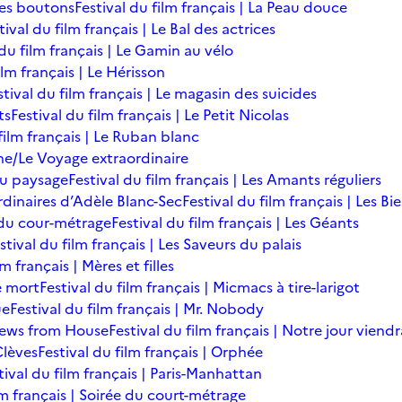
des boutons
Festival du film français | La Peau douce
tival du film français | Le Bal des actrices
 du film français | Le Gamin au vélo
ilm français | Le Hérisson
stival du film français | Le magasin des suicides
ts
Festival du film français | Le Petit Nicolas
film français | Le Ruban blanc
une/Le Voyage extraordinaire
du paysage
Festival du film français | Les Amants réguliers
ordinaires d’Adèle Blanc-Sec
Festival du film français | Les B
ée du cour-métrage
Festival du film français | Les Géants
stival du film français | Les Saveurs du palais
lm français | Mères et filles
de mort
Festival du film français | Micmacs à tire-larigot
ue
Festival du film français | Mr. Nobody
 News from House
Festival du film français | Notre jour viendr
Clèves
Festival du film français | Orphée
tival du film français | Paris-Manhattan
lm français | Soirée du court-métrage