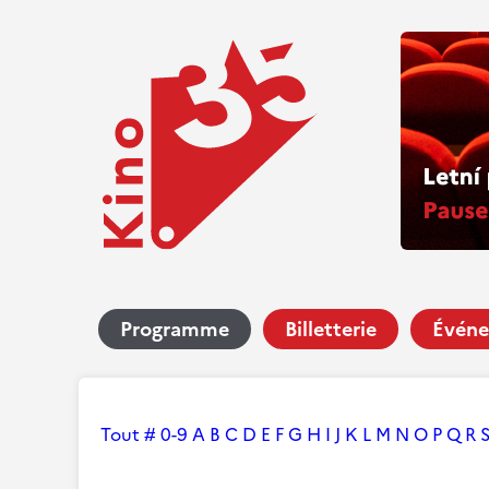
Programme
Billetterie
Événe
Tout
#
0-9
A
B
C
D
E
F
G
H
I
J
K
L
M
N
O
P
Q
R