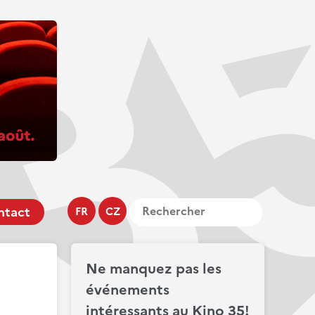
ntact
FR
CZ
Ne manquez pas les
événements
intéressants au Kino 35!