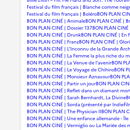
Billie Eilish – Hit Me Hard and Soft: The Tour
Bi
Festival du film français | Blanche comme neig
Festival du film français | Boléro
BON PLAN CINÉ
BON PLAN CINÉ | Animale
BON PLAN CINÉ | Br
BON PLAN CINÉ | Dossier 137
BON PLAN CINÉ | 
BON PLAN CINÉ | Drunk
BON PLAN CINÉ | En f
BON PLAN CINÉ | Franz
BON PLAN CINÉ | Glori
BON PLAN CINÉ | L'Inconnu de la Grande Arc
BON PLAN CINÉ | La Femme la plus riche du 
BON PLAN CINÉ | La Venue de l'avenir
BON PLA
BON PLAN CINÉ | Le Voyage de Chihiro
BON PLA
BON PLAN CINÉ | Monsieur Aznavour
BON PLAN
BON PLAN CINÉ | Partir un jour
BON PLAN CINÉ 
BON PLAN CINÉ | Reflet dans un diamant mor
BON PLAN CINÉ | Sarah Bernhardt, La Divine
B
BON PLAN CINÉ | Sorda (présenté par IndieFil
BON PLAN CINÉ | The Physician II
BON PLAN CI
BON PLAN CINÉ | Une enfance allemande - Îl
BON PLAN CINÉ | Vermiglio ou La Mariée des