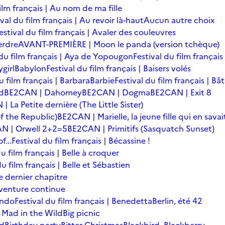
film français | Au nom de ma fille
ival du film français | Au revoir là-haut
Aucun autre choix
estival du film français | Avaler des couleuvres
erdre
AVANT-PREMIÈRE | Moon le panda (version tchèque)
 du film français | Aya de Yopougon
Festival du film français
girl
Babylon
Festival du film français | Baisers volés
u film français | Barbara
Barbie
Festival du film français | Bâ
d
BE2CAN | Dahomey
BE2CAN | Dogma
BE2CAN | Exit 8
 La Petite dernière (The Little Sister)
f the Republic)
BE2CAN | Marielle, la jeune fille qui en savai
N | Orwell 2+2=5
BE2CAN | Primitifs (Sasquatch Sunset)
...
Festival du film français | Bécassine !
du film français | Belle à croquer
du film français | Belle et Sébastien
le dernier chapitre
'aventure continue
ondo
Festival du film français | Benedetta
Berlin, été 42
 Mad in the Wild
Big picnic