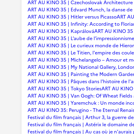
ART AU KINO 35 | Czechoslovak Architecture
ART AU KINO 35 | Edvard Munch, la danse de l
ART AU KINO 35 | Hitler versus Picasso
ART AU 
ART AU KINO 35 | Infinity: According to Floria
ART AU KINO 35 | Kaprálová
ART AU KINO 35 | 
ART AU KINO 35 | L’aube de l’impressionnisme 
ART AU KINO 35 | Le curieux monde de Hier
ART AU KINO 35 | Le Titien, l'empire des coule
ART AU KINO 35 | Michelangelo – Amour et m
ART AU KINO 35 | My National Gallery, Londo
ART AU KINO 35 | Painting the Modern Garden
ART AU KINO 35 | Pâques dans l'histoire de l'ar
ART AU KINO 35 | Tokyo Stories
ART AU KINO 3
ART AU KINO 35 | Van Gogh: Of Wheat Fields
ART AU KINO 35 | Yaremchuk : Un monde inc
ART AU KINO 35: Perugino - The Eternal Renai
Festival du film français | Arthur 3, la guerre
Festival du film français | Astérix le domaine d
Festival du film français | Au cas où je n'aurais