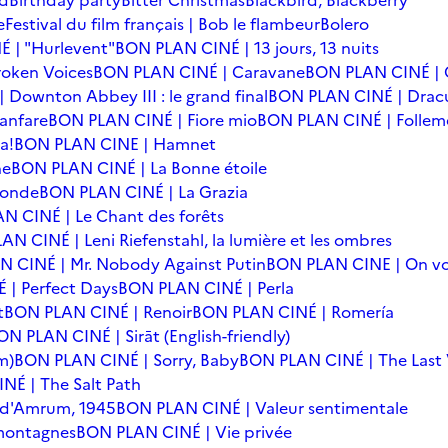
rd
Birthday party
Bitter Christmas
Blackbird, Blackberry
e
Festival du film français | Bob le flambeur
Bolero
 | "Hurlevent"
BON PLAN CINÉ | 13 jours, 13 nuits
oken Voices
BON PLAN CINÉ | Caravane
BON PLAN CINÉ | 
Downton Abbey III : le grand final
BON PLAN CINÉ | Drac
anfare
BON PLAN CINÉ | Fiore mio
BON PLAN CINÉ | Follem
a!
BON PLAN CINE | Hamnet
he
BON PLAN CINÉ | La Bonne étoile
monde
BON PLAN CINÉ | La Grazia
N CINÉ | Le Chant des forêts
N CINÉ | Leni Riefenstahl, la lumière et les ombres
 CINÉ | Mr. Nobody Against Putin
BON PLAN CINE | On vo
| Perfect Days
BON PLAN CINÉ | Perla
t
BON PLAN CINÉ | Renoir
BON PLAN CINÉ | Romería
ON PLAN CINÉ | Sirāt (English-friendly)
m)
BON PLAN CINÉ | Sorry, Baby
BON PLAN CINÉ | The Last 
NÉ | The Salt Path
e d'Amrum, 1945
BON PLAN CINÉ | Valeur sentimentale
 montagnes
BON PLAN CINÉ | Vie privée