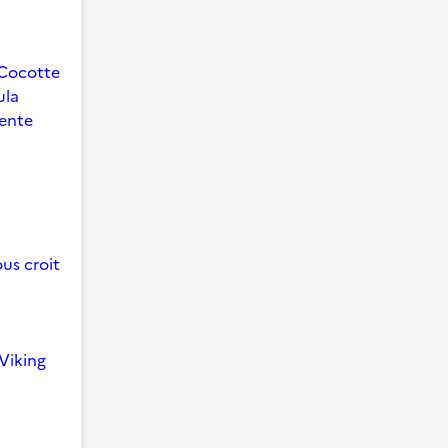
Cocotte
ula
ente
us croit
Viking