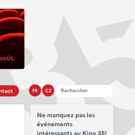
ntact
FR
CZ
Ne manquez pas les
événements
intéressants au Kino 35!