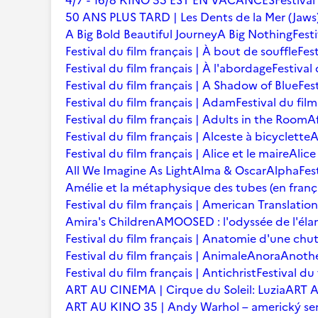
4/7 - 16/8 KINO 35 EST EN VACANCES
Festival
50 ANS PLUS TARD | Les Dents de la Mer (Jaws
A Big Bold Beautiful Journey
A Big Nothing
Fest
Festival du film français | À bout de souffle
Fest
Festival du film français | À l'abordage
Festival 
Festival du film français | A Shadow of Blue
Fes
Festival du film français | Adam
Festival du fil
Festival du film français | Adults in the Room
A
Festival du film français | Alceste à bicyclette
A
Festival du film français | Alice et le maire
Alice
All We Imagine As Light
Alma & Oscar
Alpha
Fes
Amélie et la métaphysique des tubes (en franç
Festival du film français | American Translation
Amira's Children
AMOOSED : l'odyssée de l'éla
Festival du film français | Anatomie d'une chu
Festival du film français | Animale
Anora
Anoth
Festival du film français | Antichrist
Festival du
ART AU CINEMA | Cirque du Soleil: Luzia
ART A
ART AU KINO 35 | Andy Warhol – americký se