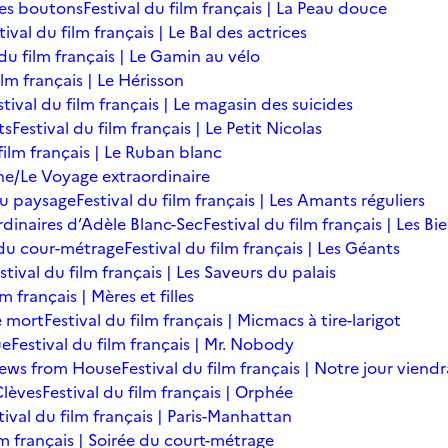
des boutons
Festival du film français | La Peau douce
tival du film français | Le Bal des actrices
 du film français | Le Gamin au vélo
ilm français | Le Hérisson
stival du film français | Le magasin des suicides
ts
Festival du film français | Le Petit Nicolas
film français | Le Ruban blanc
une/Le Voyage extraordinaire
du paysage
Festival du film français | Les Amants réguliers
ordinaires d’Adèle Blanc-Sec
Festival du film français | Les B
ée du cour-métrage
Festival du film français | Les Géants
stival du film français | Les Saveurs du palais
lm français | Mères et filles
de mort
Festival du film français | Micmacs à tire-larigot
ue
Festival du film français | Mr. Nobody
 News from House
Festival du film français | Notre jour viendr
Clèves
Festival du film français | Orphée
tival du film français | Paris-Manhattan
lm français | Soirée du court-métrage