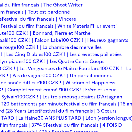
al du film français | The Ghost Writer
ilm français | Tout est pardonné
e
Festival du film français | Vincere
!
Festival du film français | White Material
"Hurlevent"
ute
100 CZK ! | Bonnard, Pierre et Marthe
alí!
100 CZK ! | Falcon Lake
100 CZK ! | Heureux gagnants
le rouge
100 CZK ! | La chambre des merveilles
! | Les Cinq Diables
100 CZK ! | Les crevettes pailletées
Olympiades
100 CZK ! | Les Quatre Cents Coups
0 CZK ! | Les Vengeances de Maître Poutifard
100 CZK ! | L
K ! | Pas de vagues
100 CZK ! | Un parfait inconnu
ne année difficile
100 CZK ! | Wisdom of Happiness
! | Complètement cramé !
100 CZK! | Frère et soeur
 Sylvain
100CZK ! | Les trois mousquetaires:D'Artagnan
s | 120 battements par minute
Festival du film français | 16 a
rd (28 Years Later)
Festival du film français | 3 Cœurs
 TARD | La Haine
30 ANS PLUS TARD | Léon (version longue
film français | 37°4 S
Festival du film français | 4 FOIS D