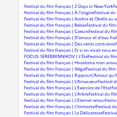
Festival du film français | 2 Days in New-York
Fe
Festival du film français | À l'origine
Festival du 
Festival du film français | Astérix et Obélix au 
Festival du film français | Bébés
Festival du film 
Festival du film français | Coeurs
Festival du fi
Festival du film français | D’amour et d’eau fra
Festival du film français | Des vents contraires
Festival du film français | Et si on vivait tous 
FOCUS: SEREBRENNIKOV | L'Été
Festival du fil
Festival du film français | Hiroshima mon amo
Festival du film français | Illégal
Festival du film
Festival du film français | Kippour
L'Amour qu'i
Festival du film français | L'Arnacœur
Festival d
Festival du film français | L'Exercice de l'Etat
Fe
Festival du film français | L’Arbre
Festival du fil
Festival du film français | L’Eternel retour
Festiv
Festival du film français | L’Immortel
Festival du
Festival du film français | La Délicatesse
Festiva