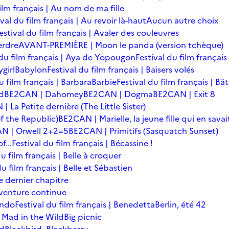
film français | Au nom de ma fille
ival du film français | Au revoir là-haut
Aucun autre choix
estival du film français | Avaler des couleuvres
erdre
AVANT-PREMIÈRE | Moon le panda (version tchèque)
 du film français | Aya de Yopougon
Festival du film français
girl
Babylon
Festival du film français | Baisers volés
u film français | Barbara
Barbie
Festival du film français | Bâ
d
BE2CAN | Dahomey
BE2CAN | Dogma
BE2CAN | Exit 8
 La Petite dernière (The Little Sister)
f the Republic)
BE2CAN | Marielle, la jeune fille qui en savai
N | Orwell 2+2=5
BE2CAN | Primitifs (Sasquatch Sunset)
...
Festival du film français | Bécassine !
du film français | Belle à croquer
du film français | Belle et Sébastien
le dernier chapitre
'aventure continue
ondo
Festival du film français | Benedetta
Berlin, été 42
 Mad in the Wild
Big picnic