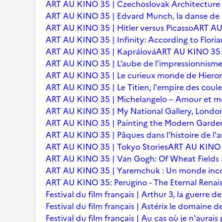
ART AU KINO 35 | Czechoslovak Architecture
ART AU KINO 35 | Edvard Munch, la danse de l
ART AU KINO 35 | Hitler versus Picasso
ART AU 
ART AU KINO 35 | Infinity: According to Floria
ART AU KINO 35 | Kaprálová
ART AU KINO 35 | 
ART AU KINO 35 | L’aube de l’impressionnisme 
ART AU KINO 35 | Le curieux monde de Hier
ART AU KINO 35 | Le Titien, l'empire des coule
ART AU KINO 35 | Michelangelo – Amour et m
ART AU KINO 35 | My National Gallery, Londo
ART AU KINO 35 | Painting the Modern Garden
ART AU KINO 35 | Pâques dans l'histoire de l'ar
ART AU KINO 35 | Tokyo Stories
ART AU KINO 3
ART AU KINO 35 | Van Gogh: Of Wheat Fields
ART AU KINO 35 | Yaremchuk : Un monde inc
ART AU KINO 35: Perugino - The Eternal Renai
Festival du film français | Arthur 3, la guerre
Festival du film français | Astérix le domaine d
Festival du film français | Au cas où je n'aurais