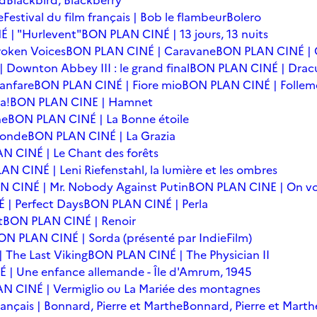
rd
Blackbird, Blackberry
e
Festival du film français | Bob le flambeur
Bolero
 | "Hurlevent"
BON PLAN CINÉ | 13 jours, 13 nuits
oken Voices
BON PLAN CINÉ | Caravane
BON PLAN CINÉ | 
Downton Abbey III : le grand final
BON PLAN CINÉ | Drac
anfare
BON PLAN CINÉ | Fiore mio
BON PLAN CINÉ | Follem
a!
BON PLAN CINE | Hamnet
he
BON PLAN CINÉ | La Bonne étoile
monde
BON PLAN CINÉ | La Grazia
N CINÉ | Le Chant des forêts
N CINÉ | Leni Riefenstahl, la lumière et les ombres
 CINÉ | Mr. Nobody Against Putin
BON PLAN CINE | On vo
| Perfect Days
BON PLAN CINÉ | Perla
t
BON PLAN CINÉ | Renoir
ON PLAN CINÉ | Sorda (présenté par IndieFilm)
 The Last Viking
BON PLAN CINÉ | The Physician II
| Une enfance allemande - Île d'Amrum, 1945
N CINÉ | Vermiglio ou La Mariée des montagnes
français | Bonnard, Pierre et Marthe
Bonnard, Pierre et Marth