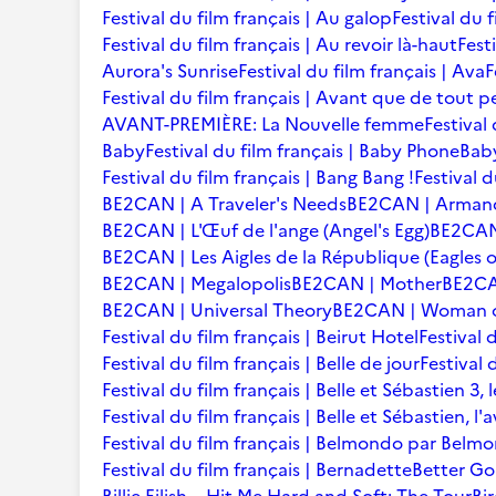
Festival du film français | Au galop
Festival du 
Festival du film français | Au revoir là-haut
Fest
Aurora's Sunrise
Festival du film français | Ava
F
Festival du film français | Avant que de tout p
AVANT-PREMIÈRE: La Nouvelle femme
Festival
Baby
Festival du film français | Baby Phone
Baby
Festival du film français | Bang Bang !
Festival d
BE2CAN | A Traveler's Needs
BE2CAN | Arman
BE2CAN | L'Œuf de l'ange (Angel's Egg)
BE2CAN |
BE2CAN | Les Aigles de la République (Eagles o
BE2CAN | Megalopolis
BE2CAN | Mother
BE2CA
BE2CAN | Universal Theory
BE2CAN | Woman of
Festival du film français | Beirut Hotel
Festival 
Festival du film français | Belle de jour
Festival 
Festival du film français | Belle et Sébastien 3, 
Festival du film français | Belle et Sébastien, l
Festival du film français | Belmondo par Belm
Festival du film français | Bernadette
Better Go