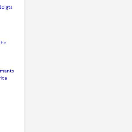
doigts
phe
 Amants
ica