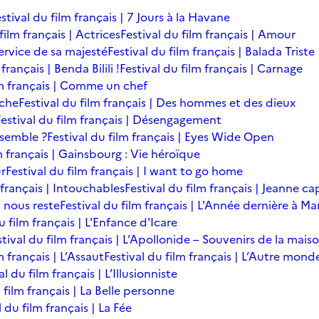
stival du film français | 7 Jours à la Havane
film français | Actrices
Festival du film français | Amour
service de sa majesté
Festival du film français | Balada Triste
français | Benda Bilili !
Festival du film français | Carnage
lm français | Comme un chef
îche
Festival du film français | Des hommes et des dieux
Festival du film français | Désengagement
ensemble ?
Festival du film français | Eyes Wide Open
m français | Gainsbourg : Vie héroïque
ur
Festival du film français | I want to go home
 français | Intouchables
Festival du film français | Jeanne ca
l nous reste
Festival du film français | L'Année dernière à M
u film français | L'Enfance d'Icare
stival du film français | L’Apollonide – Souvenirs de la mais
m français | L’Assaut
Festival du film français | L’Autre mond
al du film français | L’Illusionniste
 film français | La Belle personne
l du film français | La Fée