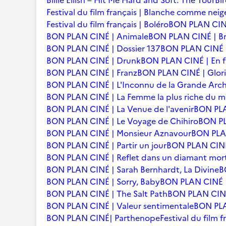
Billie Eilish – Hit Me Hard and Soft: The Tour
Bi
Festival du film français | Blanche comme neig
Festival du film français | Boléro
BON PLAN CINÉ
BON PLAN CINÉ | Animale
BON PLAN CINÉ | Br
BON PLAN CINÉ | Dossier 137
BON PLAN CINÉ | 
BON PLAN CINÉ | Drunk
BON PLAN CINÉ | En f
BON PLAN CINÉ | Franz
BON PLAN CINÉ | Glori
BON PLAN CINÉ | L'Inconnu de la Grande Arc
BON PLAN CINÉ | La Femme la plus riche du 
BON PLAN CINÉ | La Venue de l'avenir
BON PLA
BON PLAN CINÉ | Le Voyage de Chihiro
BON PLA
BON PLAN CINÉ | Monsieur Aznavour
BON PLAN
BON PLAN CINÉ | Partir un jour
BON PLAN CINÉ 
BON PLAN CINÉ | Reflet dans un diamant mor
BON PLAN CINÉ | Sarah Bernhardt, La Divine
B
BON PLAN CINÉ | Sorry, Baby
BON PLAN CINÉ |
BON PLAN CINÉ | The Salt Path
BON PLAN CINÉ 
BON PLAN CINÉ | Valeur sentimentale
BON PLA
BON PLAN CINÉ| Parthenope
Festival du film 