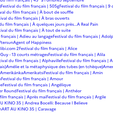
 du film français | 43° à l'ombre
5 septembre
)
Festival du film français | 505g
Festival du film français | 9 
ival du film français | À bout de souffle
ival du film français | À bras ouverts
du film français | À quelques jours près...
A Real Pain
tival du film français | À tout de suite
m français | Adieu au langage
Festival du film français | Adol
ftersun
Agent of Happiness
libi.com 2
Festival du film français | Alice
 Guy - 13 courts métrages
Festival du film français | Alila
tival du film français | Alphaville
Festival du film français |
ais)
Amélie et la métaphysique des tubes (en tchèque)
Amer
Amerikánka
Amerikatsi
Festival du film français | Amin
n
Festival du film français | Amour
te
Festival du film français | Angélique
er Round
Festival du film français | Anthéor
 film français | Après mai
Festival du film français | Argile
U KINO 35 | Andrea Bocelli: Because I Believe
n
ART AU KINO 35 | Caravage