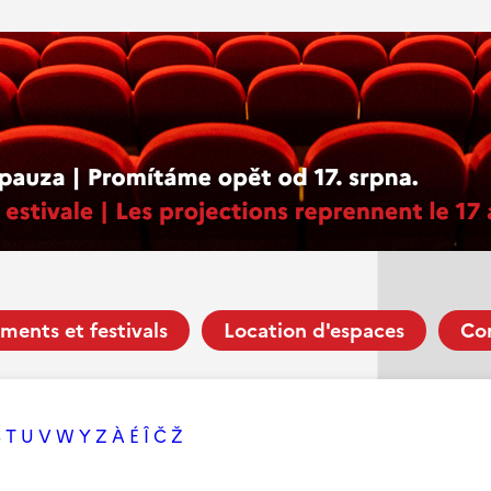
ments et festivals
Location d'espaces
Co
S
T
U
V
W
Y
Z
À
É
Î
Č
Ž