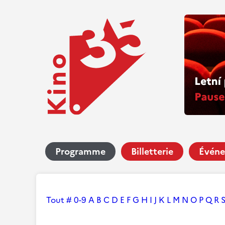
Programme
Billetterie
Événe
Tout
#
0-9
A
B
C
D
E
F
G
H
I
J
K
L
M
N
O
P
Q
R