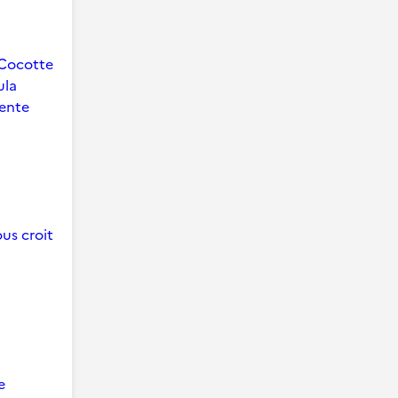
Cocotte
ula
ente
us croit
e