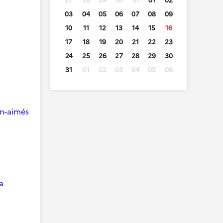
27
28
29
30
31
01
02
03
04
05
06
07
08
09
10
11
12
13
14
15
16
17
18
19
20
21
22
23
24
25
26
27
28
29
30
31
01
02
03
04
05
06
ien-aimés
a