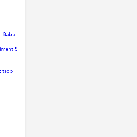
 | Baba
timent 5
t trop