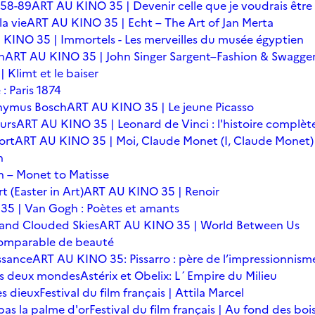
 58-89
ART AU KINO 35 | Devenir celle que je voudrais être
a vie
ART AU KINO 35 | Echt – The Art of Jan Merta
KINO 35 | Immortels - Les merveilles du musée égyptien
n
ART AU KINO 35 | John Singer Sargent–Fashion & Swagge
Klimt et le baiser
: Paris 1874
onymus Bosch
ART AU KINO 35 | Le jeune Picasso
urs
ART AU KINO 35 | Leonard de Vinci : l'histoire complèt
ort
ART AU KINO 35 | Moi, Claude Monet (I, Claude Monet)
n
 – Monet to Matisse
t (Easter in Art)
ART AU KINO 35 | Renoir
5 | Van Gogh : Poètes et amants
 and Clouded Skies
ART AU KINO 35 | World Between Us
omparable de beauté
ssance
ART AU KINO 35: Pissarro : père de l’impressionnism
 des deux mondes
Astérix et Obelix: L´Empire du Milieu
es dieux
Festival du film français | Attila Marcel
 pas la palme d'or
Festival du film français | Au fond des boi