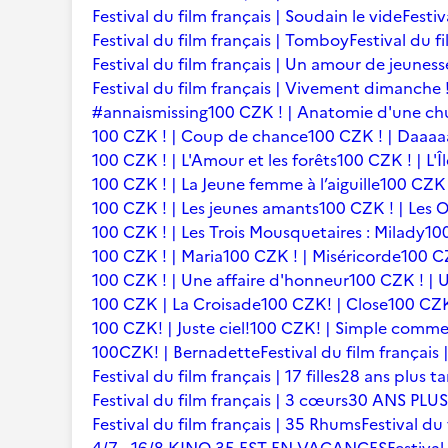
Festival du film français | Soudain le vide
Festiv
Festival du film français | Tomboy
Festival du f
Festival du film français | Un amour de jeuness
Festival du film français | Vivement dimanche 
#annaismissing
100 CZK ! | Anatomie d'une ch
100 CZK ! | Coup de chance
100 CZK ! | Daaaaa
100 CZK ! | L'Amour et les forêts
100 CZK ! | L'Î
100 CZK ! | La Jeune femme à l’aiguille
100 CZK 
100 CZK ! | Les jeunes amants
100 CZK ! | Les 
100 CZK ! | Les Trois Mousquetaires : Milady
10
100 CZK ! | Maria
100 CZK ! | Miséricorde
100 CZ
100 CZK ! | Une affaire d'honneur
100 CZK ! | U
100 CZK | La Croisade
100 CZK! | Close
100 CZK
100 CZK! | Juste ciel!
100 CZK! | Simple comme
100CZK! | Bernadette
Festival du film françai
Festival du film français | 17 filles
28 ans plus ta
Festival du film français | 3 cœurs
30 ANS PLUS
Festival du film français | 35 Rhums
Festival du 