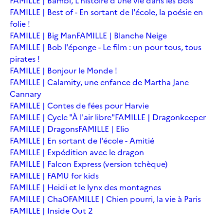
FAMILLE | Bambi, L'histoire d'une vie dans les bois
FAMILLE | Best of - En sortant de l'école, la poésie en
folie !
FAMILLE | Big Man
FAMILLE | Blanche Neige
FAMILLE | Bob l'éponge - Le film : un pour tous, tous
pirates !
FAMILLE | Bonjour le Monde !
FAMILLE | Calamity, une enfance de Martha Jane
Cannary
FAMILLE | Contes de fées pour Harvie
FAMILLE | Cycle "À l'air libre"
FAMILLE | Dragonkeeper
FAMILLE | Dragons
FAMILLE | Elio
FAMILLE | En sortant de l'école - Amitié
FAMILLE | Expédition avec le dragon
FAMILLE | Falcon Express (version tchèque)
FAMILLE | FAMU for kids
FAMILLE | Heidi et le lynx des montagnes
FAMILLE | ChaO
FAMILLE | Chien pourri, la vie à Paris
FAMILLE | Inside Out 2