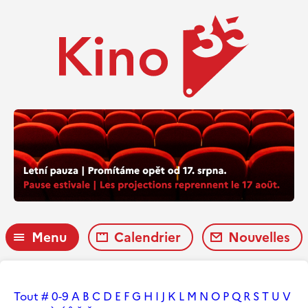
Menu
Calendrier
Nouvelles
Tout
#
0-9
A
B
C
D
E
F
G
H
I
J
K
L
M
N
O
P
Q
R
S
T
U
V