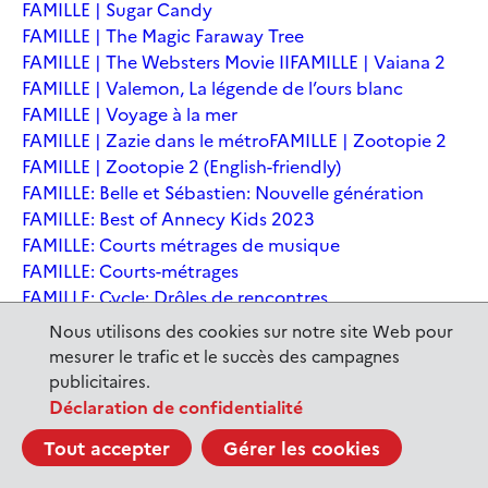
FAMILLE | Sugar Candy
FAMILLE | The Magic Faraway Tree
FAMILLE | The Websters Movie II
FAMILLE | Vaiana 2
FAMILLE | Valemon, La légende de l’ours blanc
FAMILLE | Voyage à la mer
FAMILLE | Zazie dans le métro
FAMILLE | Zootopie 2
FAMILLE | Zootopie 2 (English-friendly)
FAMILLE: Belle et Sébastien: Nouvelle génération
FAMILLE: Best of Annecy Kids 2023
FAMILLE: Courts métrages de musique
FAMILLE: Courts-métrages
FAMILLE: Cycle: Drôles de rencontres
FAMILLE: En sortant de l'école - Andrée Chedid
Nous utilisons des cookies sur notre site Web pour
FAMILLE: Ernest et Célestine: Le voyage en Charabie
mesurer le trafic et le succès des campagnes
FAMILLE: Festival International du court métrage
publicitaires.
Clermont-Ferrand
Déclaration de confidentialité
FAMILLE: Kina et Yuk, renards de la banquise
Tout accepter
Gérer les cookies
FAMILLE: La Pat' Patrouille : La Super Patrouille, le film
FAMILLE: Le dernier jaguar
FAMILLE: Le Dirigeable volé