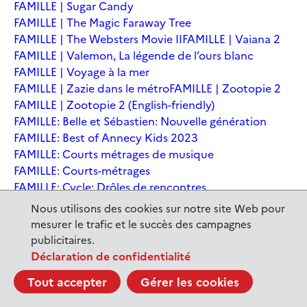
FAMILLE | Sugar Candy
FAMILLE | The Magic Faraway Tree
FAMILLE | The Websters Movie II
FAMILLE | Vaiana 2
FAMILLE | Valemon, La légende de l’ours blanc
FAMILLE | Voyage à la mer
FAMILLE | Zazie dans le métro
FAMILLE | Zootopie 2
FAMILLE | Zootopie 2 (English-friendly)
FAMILLE: Belle et Sébastien: Nouvelle génération
FAMILLE: Best of Annecy Kids 2023
FAMILLE: Courts métrages de musique
FAMILLE: Courts-métrages
FAMILLE: Cycle: Drôles de rencontres
FAMILLE: En sortant de l'école - Andrée Chedid
Nous utilisons des cookies sur notre site Web pour
FAMILLE: Ernest et Célestine: Le voyage en Charabie
mesurer le trafic et le succès des campagnes
FAMILLE: Festival International du court métrage
publicitaires.
Clermont-Ferrand
Déclaration de confidentialité
FAMILLE: Kina et Yuk, renards de la banquise
Tout accepter
Gérer les cookies
FAMILLE: La Pat' Patrouille : La Super Patrouille, le film
FAMILLE: Le dernier jaguar
FAMILLE: Le Dirigeable volé