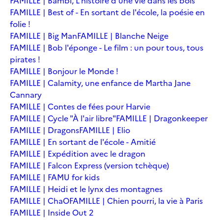
FAMILLE | Bambi, L'histoire d'une vie dans les bois
FAMILLE | Best of - En sortant de l'école, la poésie en
folie !
FAMILLE | Big Man
FAMILLE | Blanche Neige
FAMILLE | Bob l'éponge - Le film : un pour tous, tous
pirates !
FAMILLE | Bonjour le Monde !
FAMILLE | Calamity, une enfance de Martha Jane
Cannary
FAMILLE | Contes de fées pour Harvie
FAMILLE | Cycle "À l'air libre"
FAMILLE | Dragonkeeper
FAMILLE | Dragons
FAMILLE | Elio
FAMILLE | En sortant de l'école - Amitié
FAMILLE | Expédition avec le dragon
FAMILLE | Falcon Express (version tchèque)
FAMILLE | FAMU for kids
FAMILLE | Heidi et le lynx des montagnes
FAMILLE | ChaO
FAMILLE | Chien pourri, la vie à Paris
FAMILLE | Inside Out 2