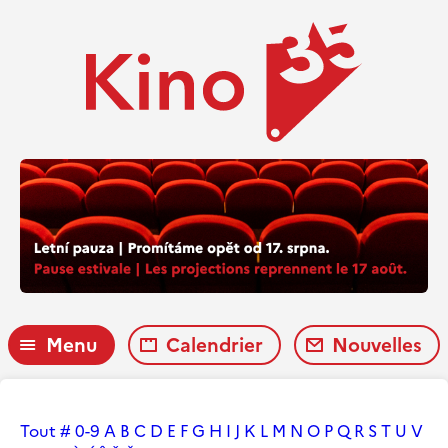
Menu
Calendrier
Nouvelles
Tout
#
0-9
A
B
C
D
E
F
G
H
I
J
K
L
M
N
O
P
Q
R
S
T
U
V