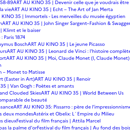
 58-89
ART AU KINO 35 | Devenir celle que je voudrais être
a vie
ART AU KINO 35 | Echt – The Art of Jan Merta
KINO 35 | Immortels - Les merveilles du musée égyptien
n
ART AU KINO 35 | John Singer Sargent–Fashion & Swagge
Klimt et le baiser
: Paris 1874
onymus Bosch
ART AU KINO 35 | Le jeune Picasso
urs
ART AU KINO 35 | Leonard de Vinci : l'histoire complèt
ort
ART AU KINO 35 | Moi, Claude Monet (I, Claude Monet)
n
 – Monet to Matisse
t (Easter in Art)
ART AU KINO 35 | Renoir
5 | Van Gogh : Poètes et amants
 and Clouded Skies
ART AU KINO 35 | World Between Us
omparable de beauté
ssance
ART AU KINO 35: Pissarro : père de l’impressionnism
 des deux mondes
Astérix et Obelix: L´Empire du Milieu
es dieux
Festival du film français | Attila Marcel
 pas la palme d'or
Festival du film français | Au fond des boi