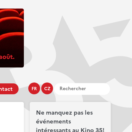
ntact
FR
CZ
Ne manquez pas les
événements
intéressants au Kino 35!