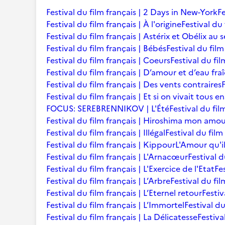
Festival du film français | 2 Days in New-York
Fe
Festival du film français | À l'origine
Festival du 
Festival du film français | Astérix et Obélix au 
Festival du film français | Bébés
Festival du film 
Festival du film français | Coeurs
Festival du fi
Festival du film français | D’amour et d’eau fra
Festival du film français | Des vents contraires
Festival du film français | Et si on vivait tous 
FOCUS: SEREBRENNIKOV | L'Été
Festival du fil
Festival du film français | Hiroshima mon amo
Festival du film français | Illégal
Festival du film
Festival du film français | Kippour
L'Amour qu'i
Festival du film français | L'Arnacœur
Festival d
Festival du film français | L'Exercice de l'Etat
Fe
Festival du film français | L’Arbre
Festival du fil
Festival du film français | L’Eternel retour
Festiv
Festival du film français | L’Immortel
Festival du
Festival du film français | La Délicatesse
Festiva