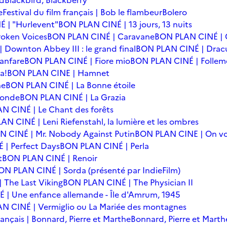
rd
Blackbird, Blackberry
e
Festival du film français | Bob le flambeur
Bolero
 | "Hurlevent"
BON PLAN CINÉ | 13 jours, 13 nuits
oken Voices
BON PLAN CINÉ | Caravane
BON PLAN CINÉ | 
Downton Abbey III : le grand final
BON PLAN CINÉ | Drac
anfare
BON PLAN CINÉ | Fiore mio
BON PLAN CINÉ | Follem
a!
BON PLAN CINE | Hamnet
he
BON PLAN CINÉ | La Bonne étoile
monde
BON PLAN CINÉ | La Grazia
N CINÉ | Le Chant des forêts
N CINÉ | Leni Riefenstahl, la lumière et les ombres
 CINÉ | Mr. Nobody Against Putin
BON PLAN CINE | On vo
| Perfect Days
BON PLAN CINÉ | Perla
t
BON PLAN CINÉ | Renoir
ON PLAN CINÉ | Sorda (présenté par IndieFilm)
 The Last Viking
BON PLAN CINÉ | The Physician II
| Une enfance allemande - Île d'Amrum, 1945
N CINÉ | Vermiglio ou La Mariée des montagnes
français | Bonnard, Pierre et Marthe
Bonnard, Pierre et Marth