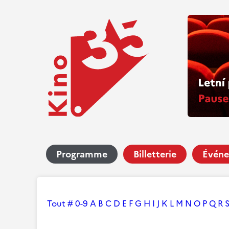
Programme
Billetterie
Événe
Tout
#
0-9
A
B
C
D
E
F
G
H
I
J
K
L
M
N
O
P
Q
R