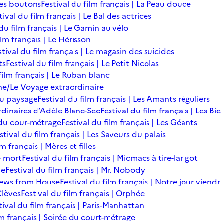
des boutons
Festival du film français | La Peau douce
tival du film français | Le Bal des actrices
 du film français | Le Gamin au vélo
ilm français | Le Hérisson
stival du film français | Le magasin des suicides
ts
Festival du film français | Le Petit Nicolas
film français | Le Ruban blanc
une/Le Voyage extraordinaire
du paysage
Festival du film français | Les Amants réguliers
ordinaires d’Adèle Blanc-Sec
Festival du film français | Les B
ée du cour-métrage
Festival du film français | Les Géants
stival du film français | Les Saveurs du palais
lm français | Mères et filles
de mort
Festival du film français | Micmacs à tire-larigot
ue
Festival du film français | Mr. Nobody
 News from House
Festival du film français | Notre jour viendr
Clèves
Festival du film français | Orphée
tival du film français | Paris-Manhattan
lm français | Soirée du court-métrage