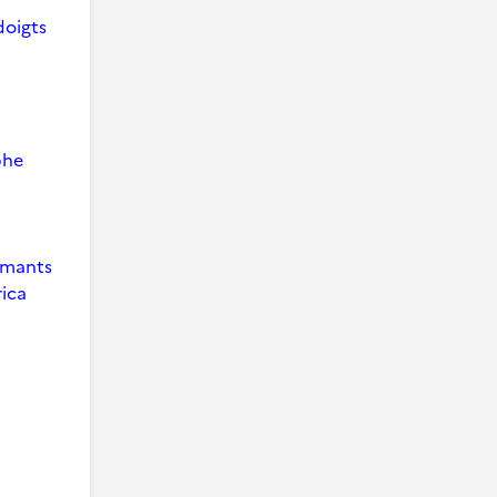
doigts
phe
 Amants
ica