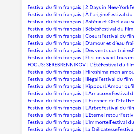
Festival du film français | 2 Days in New-York
Fe
Festival du film français | À l'origine
Festival du 
Festival du film français | Astérix et Obélix au 
Festival du film français | Bébés
Festival du film 
Festival du film français | Coeurs
Festival du fi
Festival du film français | D’amour et d’eau fra
Festival du film français | Des vents contraires
Festival du film français | Et si on vivait tous 
FOCUS: SEREBRENNIKOV | L'Été
Festival du fil
Festival du film français | Hiroshima mon amo
Festival du film français | Illégal
Festival du film
Festival du film français | Kippour
L'Amour qu'i
Festival du film français | L'Arnacœur
Festival d
Festival du film français | L'Exercice de l'Etat
Fe
Festival du film français | L’Arbre
Festival du fil
Festival du film français | L’Eternel retour
Festiv
Festival du film français | L’Immortel
Festival du
Festival du film français | La Délicatesse
Festiva