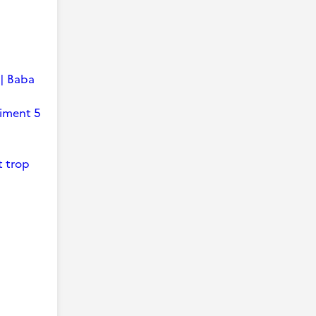
 | Baba
timent 5
t trop