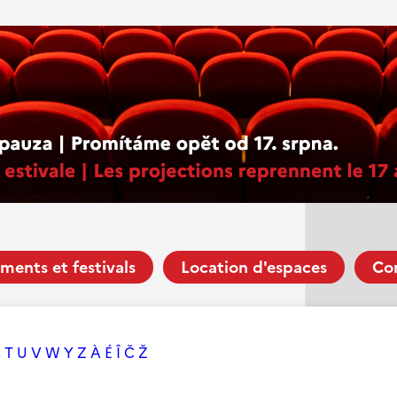
ments et festivals
Location d'espaces
Co
S
T
U
V
W
Y
Z
À
É
Î
Č
Ž