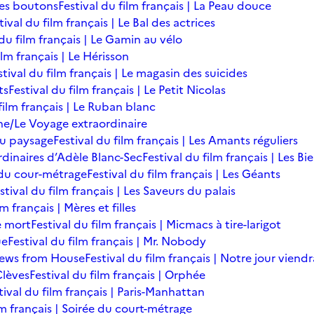
des boutons
Festival du film français | La Peau douce
tival du film français | Le Bal des actrices
 du film français | Le Gamin au vélo
ilm français | Le Hérisson
stival du film français | Le magasin des suicides
ts
Festival du film français | Le Petit Nicolas
film français | Le Ruban blanc
une/Le Voyage extraordinaire
du paysage
Festival du film français | Les Amants réguliers
ordinaires d’Adèle Blanc-Sec
Festival du film français | Les B
ée du cour-métrage
Festival du film français | Les Géants
stival du film français | Les Saveurs du palais
lm français | Mères et filles
de mort
Festival du film français | Micmacs à tire-larigot
ue
Festival du film français | Mr. Nobody
 News from House
Festival du film français | Notre jour viendr
Clèves
Festival du film français | Orphée
tival du film français | Paris-Manhattan
lm français | Soirée du court-métrage