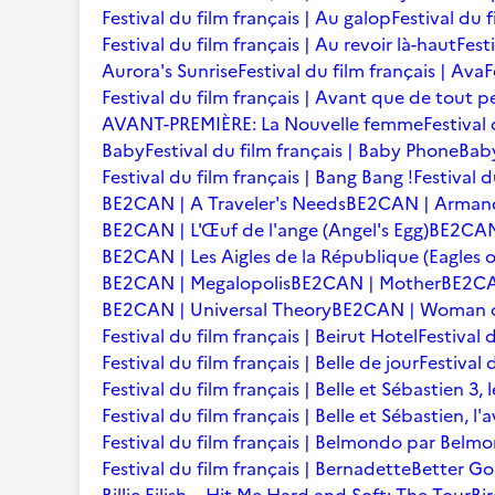
Festival du film français | Au galop
Festival du 
Festival du film français | Au revoir là-haut
Fest
Aurora's Sunrise
Festival du film français | Ava
F
Festival du film français | Avant que de tout p
AVANT-PREMIÈRE: La Nouvelle femme
Festival
Baby
Festival du film français | Baby Phone
Baby
Festival du film français | Bang Bang !
Festival d
BE2CAN | A Traveler's Needs
BE2CAN | Arman
BE2CAN | L'Œuf de l'ange (Angel's Egg)
BE2CAN |
BE2CAN | Les Aigles de la République (Eagles o
BE2CAN | Megalopolis
BE2CAN | Mother
BE2CA
BE2CAN | Universal Theory
BE2CAN | Woman of
Festival du film français | Beirut Hotel
Festival 
Festival du film français | Belle de jour
Festival 
Festival du film français | Belle et Sébastien 3, 
Festival du film français | Belle et Sébastien, l
Festival du film français | Belmondo par Belm
Festival du film français | Bernadette
Better Go