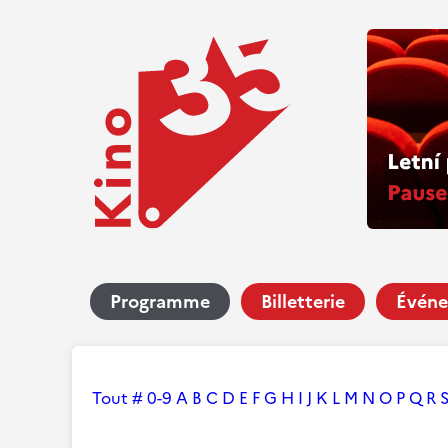
Programme
Billetterie
Événe
Tout
#
0-9
A
B
C
D
E
F
G
H
I
J
K
L
M
N
O
P
Q
R