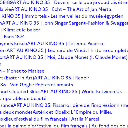
 58-89
ART AU KINO 35 | Devenir celle que je voudrais être
a vie
ART AU KINO 35 | Echt – The Art of Jan Merta
KINO 35 | Immortels - Les merveilles du musée égyptien
n
ART AU KINO 35 | John Singer Sargent–Fashion & Swagge
Klimt et le baiser
: Paris 1874
onymus Bosch
ART AU KINO 35 | Le jeune Picasso
urs
ART AU KINO 35 | Leonard de Vinci : l'histoire complèt
ort
ART AU KINO 35 | Moi, Claude Monet (I, Claude Monet)
n
 – Monet to Matisse
t (Easter in Art)
ART AU KINO 35 | Renoir
5 | Van Gogh : Poètes et amants
 and Clouded Skies
ART AU KINO 35 | World Between Us
omparable de beauté
ssance
ART AU KINO 35: Pissarro : père de l’impressionnism
 des deux mondes
Astérix et Obelix: L´Empire du Milieu
es dieux
Festival du film français | Attila Marcel
 pas la palme d'or
Festival du film français | Au fond des boi