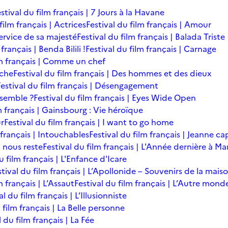
stival du film français | 7 Jours à la Havane
film français | Actrices
Festival du film français | Amour
service de sa majesté
Festival du film français | Balada Triste
français | Benda Bilili !
Festival du film français | Carnage
lm français | Comme un chef
îche
Festival du film français | Des hommes et des dieux
Festival du film français | Désengagement
ensemble ?
Festival du film français | Eyes Wide Open
m français | Gainsbourg : Vie héroïque
ur
Festival du film français | I want to go home
 français | Intouchables
Festival du film français | Jeanne ca
l nous reste
Festival du film français | L'Année dernière à M
u film français | L'Enfance d'Icare
stival du film français | L’Apollonide – Souvenirs de la mais
m français | L’Assaut
Festival du film français | L’Autre mond
al du film français | L’Illusionniste
 film français | La Belle personne
l du film français | La Fée