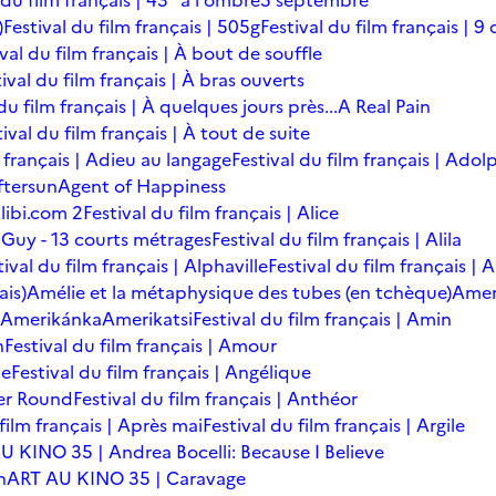
 du film français | 43° à l'ombre
5 septembre
)
Festival du film français | 505g
Festival du film français | 9 
ival du film français | À bout de souffle
ival du film français | À bras ouverts
du film français | À quelques jours près...
A Real Pain
tival du film français | À tout de suite
m français | Adieu au langage
Festival du film français | Adol
ftersun
Agent of Happiness
libi.com 2
Festival du film français | Alice
 Guy - 13 courts métrages
Festival du film français | Alila
tival du film français | Alphaville
Festival du film français |
ais)
Amélie et la métaphysique des tubes (en tchèque)
Amer
Amerikánka
Amerikatsi
Festival du film français | Amin
n
Festival du film français | Amour
te
Festival du film français | Angélique
er Round
Festival du film français | Anthéor
 film français | Après mai
Festival du film français | Argile
U KINO 35 | Andrea Bocelli: Because I Believe
n
ART AU KINO 35 | Caravage