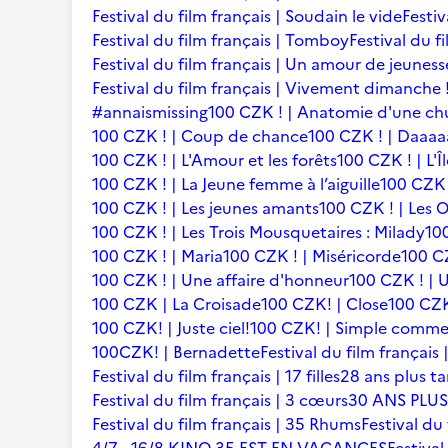
Festival du film français | Soudain le vide
Festiv
Festival du film français | Tomboy
Festival du f
Festival du film français | Un amour de jeuness
Festival du film français | Vivement dimanche 
#annaismissing
100 CZK ! | Anatomie d'une ch
100 CZK ! | Coup de chance
100 CZK ! | Daaaaa
100 CZK ! | L'Amour et les forêts
100 CZK ! | L'Î
100 CZK ! | La Jeune femme à l’aiguille
100 CZK 
100 CZK ! | Les jeunes amants
100 CZK ! | Les 
100 CZK ! | Les Trois Mousquetaires : Milady
10
100 CZK ! | Maria
100 CZK ! | Miséricorde
100 CZ
100 CZK ! | Une affaire d'honneur
100 CZK ! | U
100 CZK | La Croisade
100 CZK! | Close
100 CZK
100 CZK! | Juste ciel!
100 CZK! | Simple comme
100CZK! | Bernadette
Festival du film françai
Festival du film français | 17 filles
28 ans plus ta
Festival du film français | 3 cœurs
30 ANS PLUS
Festival du film français | 35 Rhums
Festival du 