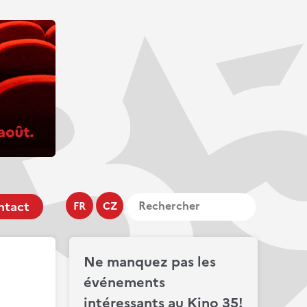
ntact
FR
CZ
Ne manquez pas les
événements
intéressants au Kino 35!