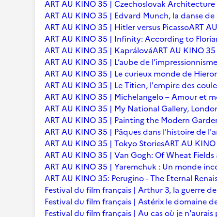
ART AU KINO 35 | Czechoslovak Architecture
ART AU KINO 35 | Edvard Munch, la danse de l
ART AU KINO 35 | Hitler versus Picasso
ART AU 
ART AU KINO 35 | Infinity: According to Floria
ART AU KINO 35 | Kaprálová
ART AU KINO 35 | 
ART AU KINO 35 | L’aube de l’impressionnisme 
ART AU KINO 35 | Le curieux monde de Hier
ART AU KINO 35 | Le Titien, l'empire des coule
ART AU KINO 35 | Michelangelo – Amour et m
ART AU KINO 35 | My National Gallery, Londo
ART AU KINO 35 | Painting the Modern Garden
ART AU KINO 35 | Pâques dans l'histoire de l'ar
ART AU KINO 35 | Tokyo Stories
ART AU KINO 3
ART AU KINO 35 | Van Gogh: Of Wheat Fields
ART AU KINO 35 | Yaremchuk : Un monde inc
ART AU KINO 35: Perugino - The Eternal Renai
Festival du film français | Arthur 3, la guerre
Festival du film français | Astérix le domaine d
Festival du film français | Au cas où je n'aurais