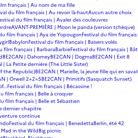
film français | Au nom de ma fille
ival du film français | Au revoir là-haut
Aucun autre choix
estival du film français | Avaler des couleuvres
erdre
AVANT-PREMIÈRE | Moon le panda (version tchèque)
 du film français | Aya de Yopougon
Festival du film français
girl
Babylon
Festival du film français | Baisers volés
u film français | Barbara
Barbie
Festival du film français | Bâ
d
BE2CAN | Dahomey
BE2CAN | Dogma
BE2CAN | Exit 8
 La Petite dernière (The Little Sister)
f the Republic)
BE2CAN | Marielle, la jeune fille qui en savai
N | Orwell 2+2=5
BE2CAN | Primitifs (Sasquatch Sunset)
...
Festival du film français | Bécassine !
du film français | Belle à croquer
du film français | Belle et Sébastien
le dernier chapitre
'aventure continue
ondo
Festival du film français | Benedetta
Berlin, été 42
 Mad in the Wild
Big picnic