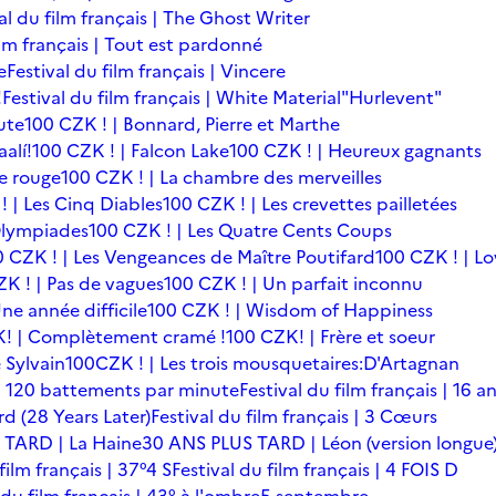
al du film français | The Ghost Writer
ilm français | Tout est pardonné
e
Festival du film français | Vincere
!
Festival du film français | White Material
"Hurlevent"
ute
100 CZK ! | Bonnard, Pierre et Marthe
alí!
100 CZK ! | Falcon Lake
100 CZK ! | Heureux gagnants
le rouge
100 CZK ! | La chambre des merveilles
! | Les Cinq Diables
100 CZK ! | Les crevettes pailletées
Olympiades
100 CZK ! | Les Quatre Cents Coups
0 CZK ! | Les Vengeances de Maître Poutifard
100 CZK ! | L
K ! | Pas de vagues
100 CZK ! | Un parfait inconnu
ne année difficile
100 CZK ! | Wisdom of Happiness
! | Complètement cramé !
100 CZK! | Frère et soeur
 Sylvain
100CZK ! | Les trois mousquetaires:D'Artagnan
s | 120 battements par minute
Festival du film français | 16 a
rd (28 Years Later)
Festival du film français | 3 Cœurs
 TARD | La Haine
30 ANS PLUS TARD | Léon (version longue
film français | 37°4 S
Festival du film français | 4 FOIS D