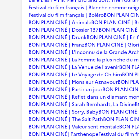
Billie Eilish – Hit Me Hard and Soft: The Tour
Bi
Festival du film français | Blanche comme neig
Festival du film français | Boléro
BON PLAN CINÉ
BON PLAN CINÉ | Animale
BON PLAN CINÉ | Br
BON PLAN CINÉ | Dossier 137
BON PLAN CINÉ | 
BON PLAN CINÉ | Drunk
BON PLAN CINÉ | En f
BON PLAN CINÉ | Franz
BON PLAN CINÉ | Glori
BON PLAN CINÉ | L'Inconnu de la Grande Arc
BON PLAN CINÉ | La Femme la plus riche du 
BON PLAN CINÉ | La Venue de l'avenir
BON PLA
BON PLAN CINÉ | Le Voyage de Chihiro
BON PLA
BON PLAN CINÉ | Monsieur Aznavour
BON PLAN
BON PLAN CINÉ | Partir un jour
BON PLAN CINÉ 
BON PLAN CINÉ | Reflet dans un diamant mor
BON PLAN CINÉ | Sarah Bernhardt, La Divine
B
BON PLAN CINÉ | Sorry, Baby
BON PLAN CINÉ |
BON PLAN CINÉ | The Salt Path
BON PLAN CINÉ 
BON PLAN CINÉ | Valeur sentimentale
BON PLA
BON PLAN CINÉ| Parthenope
Festival du film 