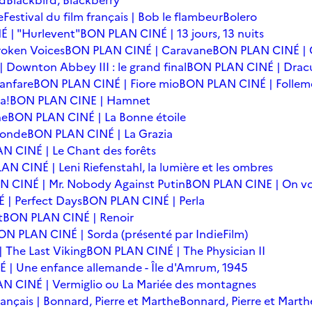
rd
Blackbird, Blackberry
e
Festival du film français | Bob le flambeur
Bolero
 | "Hurlevent"
BON PLAN CINÉ | 13 jours, 13 nuits
oken Voices
BON PLAN CINÉ | Caravane
BON PLAN CINÉ | 
Downton Abbey III : le grand final
BON PLAN CINÉ | Drac
anfare
BON PLAN CINÉ | Fiore mio
BON PLAN CINÉ | Follem
a!
BON PLAN CINE | Hamnet
he
BON PLAN CINÉ | La Bonne étoile
monde
BON PLAN CINÉ | La Grazia
N CINÉ | Le Chant des forêts
N CINÉ | Leni Riefenstahl, la lumière et les ombres
 CINÉ | Mr. Nobody Against Putin
BON PLAN CINE | On vo
| Perfect Days
BON PLAN CINÉ | Perla
t
BON PLAN CINÉ | Renoir
ON PLAN CINÉ | Sorda (présenté par IndieFilm)
 The Last Viking
BON PLAN CINÉ | The Physician II
| Une enfance allemande - Île d'Amrum, 1945
N CINÉ | Vermiglio ou La Mariée des montagnes
français | Bonnard, Pierre et Marthe
Bonnard, Pierre et Marth