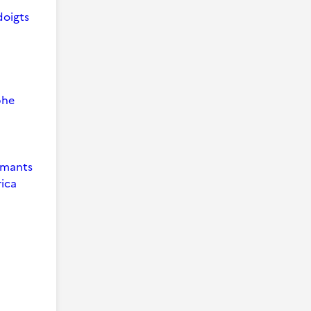
doigts
phe
 Amants
ica