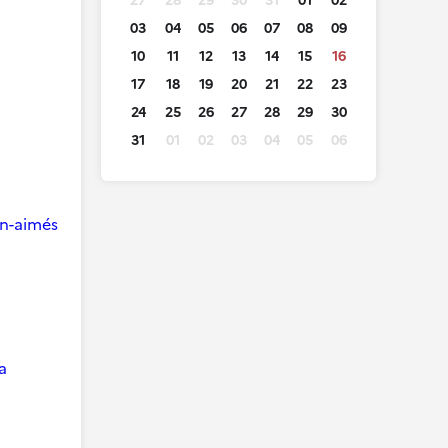
27
28
29
30
31
01
02
03
04
05
06
07
08
09
10
11
12
13
14
15
16
17
18
19
20
21
22
23
24
25
26
27
28
29
30
31
01
02
03
04
05
06
ien-aimés
a