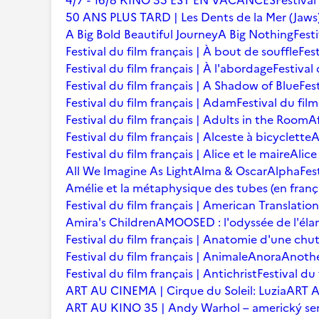
4/7 - 16/8 KINO 35 EST EN VACANCES
Festival
50 ANS PLUS TARD | Les Dents de la Mer (Jaws
A Big Bold Beautiful Journey
A Big Nothing
Fest
Festival du film français | À bout de souffle
Fest
Festival du film français | À l'abordage
Festival 
Festival du film français | A Shadow of Blue
Fes
Festival du film français | Adam
Festival du fil
Festival du film français | Adults in the Room
A
Festival du film français | Alceste à bicyclette
A
Festival du film français | Alice et le maire
Alice
All We Imagine As Light
Alma & Oscar
Alpha
Fes
Amélie et la métaphysique des tubes (en franç
Festival du film français | American Translation
Amira's Children
AMOOSED : l'odyssée de l'éla
Festival du film français | Anatomie d'une chu
Festival du film français | Animale
Anora
Anoth
Festival du film français | Antichrist
Festival du
ART AU CINEMA | Cirque du Soleil: Luzia
ART A
ART AU KINO 35 | Andy Warhol – americký se