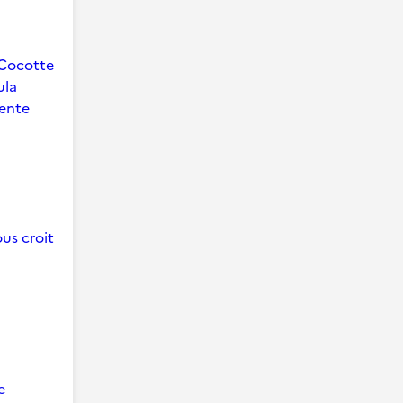
Cocotte
ula
ente
us croit
e