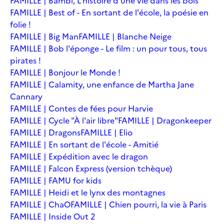
FAMILLE | Bambi, L'histoire d'une vie dans les bois
FAMILLE | Best of - En sortant de l'école, la poésie en
folie !
FAMILLE | Big Man
FAMILLE | Blanche Neige
FAMILLE | Bob l'éponge - Le film : un pour tous, tous
pirates !
FAMILLE | Bonjour le Monde !
FAMILLE | Calamity, une enfance de Martha Jane
Cannary
FAMILLE | Contes de fées pour Harvie
FAMILLE | Cycle "À l'air libre"
FAMILLE | Dragonkeeper
FAMILLE | Dragons
FAMILLE | Elio
FAMILLE | En sortant de l'école - Amitié
FAMILLE | Expédition avec le dragon
FAMILLE | Falcon Express (version tchèque)
FAMILLE | FAMU for kids
FAMILLE | Heidi et le lynx des montagnes
FAMILLE | ChaO
FAMILLE | Chien pourri, la vie à Paris
FAMILLE | Inside Out 2