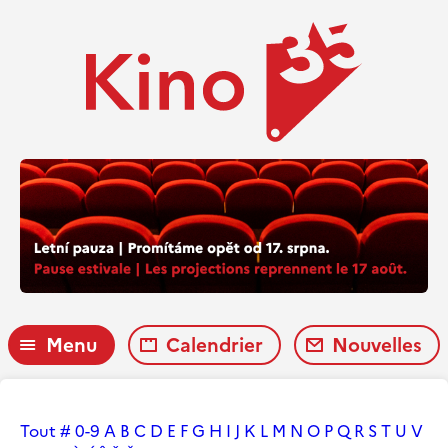
Menu
Calendrier
Nouvelles
Tout
#
0-9
A
B
C
D
E
F
G
H
I
J
K
L
M
N
O
P
Q
R
S
T
U
V