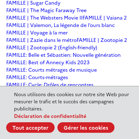
FAMILLE | Sugar Candy
FAMILLE | The Magic Faraway Tree
FAMILLE | The Websters Movie II
FAMILLE | Vaiana 2
FAMILLE | Valemon, La légende de l’ours blanc
FAMILLE | Voyage à la mer
FAMILLE | Zazie dans le métro
FAMILLE | Zootopie 2
FAMILLE | Zootopie 2 (English-friendly)
FAMILLE: Belle et Sébastien: Nouvelle génération
FAMILLE: Best of Annecy Kids 2023
FAMILLE: Courts métrages de musique
FAMILLE: Courts-métrages
FAMILLE: Cycle: Drôles de rencontres
FAMILLE: En sortant de l'école - Andrée Chedid
Nous utilisons des cookies sur notre site Web pour
FAMILLE: Ernest et Célestine: Le voyage en Charabie
mesurer le trafic et le succès des campagnes
FAMILLE: Festival International du court métrage
publicitaires.
Clermont-Ferrand
Déclaration de confidentialité
FAMILLE: Kina et Yuk, renards de la banquise
Tout accepter
Gérer les cookies
FAMILLE: La Pat' Patrouille : La Super Patrouille, le film
FAMILLE: Le dernier jaguar
FAMILLE: Le Dirigeable volé