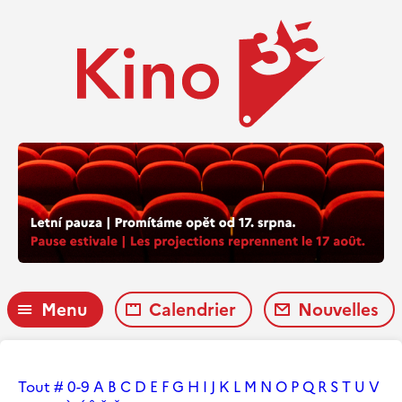
Menu
Calendrier
Nouvelles
Tout
#
0-9
A
B
C
D
E
F
G
H
I
J
K
L
M
N
O
P
Q
R
S
T
U
V