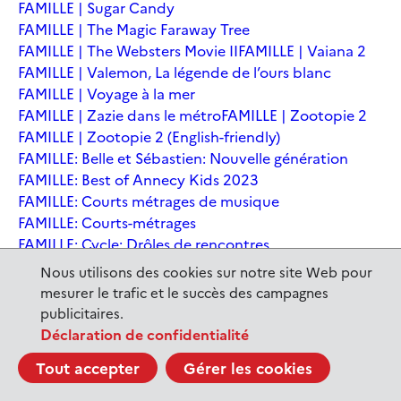
FAMILLE | Sugar Candy
FAMILLE | The Magic Faraway Tree
FAMILLE | The Websters Movie II
FAMILLE | Vaiana 2
FAMILLE | Valemon, La légende de l’ours blanc
FAMILLE | Voyage à la mer
FAMILLE | Zazie dans le métro
FAMILLE | Zootopie 2
FAMILLE | Zootopie 2 (English-friendly)
FAMILLE: Belle et Sébastien: Nouvelle génération
FAMILLE: Best of Annecy Kids 2023
FAMILLE: Courts métrages de musique
FAMILLE: Courts-métrages
FAMILLE: Cycle: Drôles de rencontres
FAMILLE: En sortant de l'école - Andrée Chedid
Nous utilisons des cookies sur notre site Web pour
FAMILLE: Ernest et Célestine: Le voyage en Charabie
mesurer le trafic et le succès des campagnes
FAMILLE: Festival International du court métrage
publicitaires.
Clermont-Ferrand
Déclaration de confidentialité
FAMILLE: Kina et Yuk, renards de la banquise
Tout accepter
Gérer les cookies
FAMILLE: La Pat' Patrouille : La Super Patrouille, le film
FAMILLE: Le dernier jaguar
FAMILLE: Le Dirigeable volé