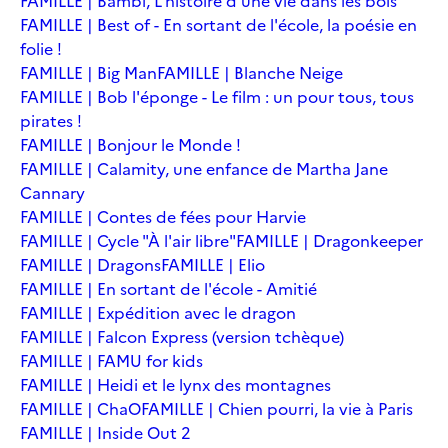
FAMILLE | Bambi, L'histoire d'une vie dans les bois
FAMILLE | Best of - En sortant de l'école, la poésie en
folie !
FAMILLE | Big Man
FAMILLE | Blanche Neige
FAMILLE | Bob l'éponge - Le film : un pour tous, tous
pirates !
FAMILLE | Bonjour le Monde !
FAMILLE | Calamity, une enfance de Martha Jane
Cannary
FAMILLE | Contes de fées pour Harvie
FAMILLE | Cycle "À l'air libre"
FAMILLE | Dragonkeeper
FAMILLE | Dragons
FAMILLE | Elio
FAMILLE | En sortant de l'école - Amitié
FAMILLE | Expédition avec le dragon
FAMILLE | Falcon Express (version tchèque)
FAMILLE | FAMU for kids
FAMILLE | Heidi et le lynx des montagnes
FAMILLE | ChaO
FAMILLE | Chien pourri, la vie à Paris
FAMILLE | Inside Out 2