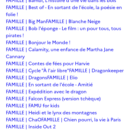
FAMILLE | Bambi, L'histoire d'une vie dans les bois
FAMILLE | Best of - En sortant de l'école, la poésie en
folie !
FAMILLE | Big Man
FAMILLE | Blanche Neige
FAMILLE | Bob l'éponge - Le film : un pour tous, tous
pirates !
FAMILLE | Bonjour le Monde !
FAMILLE | Calamity, une enfance de Martha Jane
Cannary
FAMILLE | Contes de fées pour Harvie
FAMILLE | Cycle "À l'air libre"
FAMILLE | Dragonkeeper
FAMILLE | Dragons
FAMILLE | Elio
FAMILLE | En sortant de l'école - Amitié
FAMILLE | Expédition avec le dragon
FAMILLE | Falcon Express (version tchèque)
FAMILLE | FAMU for kids
FAMILLE | Heidi et le lynx des montagnes
FAMILLE | ChaO
FAMILLE | Chien pourri, la vie à Paris
FAMILLE | Inside Out 2