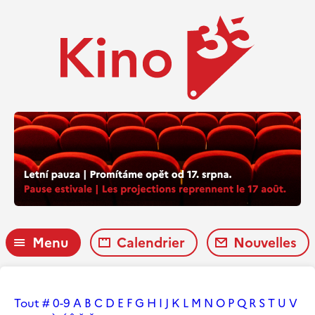
Menu
Calendrier
Nouvelles
Tout
#
0-9
A
B
C
D
E
F
G
H
I
J
K
L
M
N
O
P
Q
R
S
T
U
V