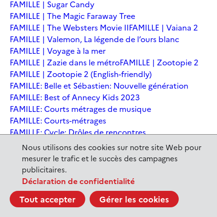
FAMILLE | Sugar Candy
FAMILLE | The Magic Faraway Tree
FAMILLE | The Websters Movie II
FAMILLE | Vaiana 2
FAMILLE | Valemon, La légende de l’ours blanc
FAMILLE | Voyage à la mer
FAMILLE | Zazie dans le métro
FAMILLE | Zootopie 2
FAMILLE | Zootopie 2 (English-friendly)
FAMILLE: Belle et Sébastien: Nouvelle génération
FAMILLE: Best of Annecy Kids 2023
FAMILLE: Courts métrages de musique
FAMILLE: Courts-métrages
FAMILLE: Cycle: Drôles de rencontres
FAMILLE: En sortant de l'école - Andrée Chedid
Nous utilisons des cookies sur notre site Web pour
FAMILLE: Ernest et Célestine: Le voyage en Charabie
mesurer le trafic et le succès des campagnes
FAMILLE: Festival International du court métrage
publicitaires.
Clermont-Ferrand
Déclaration de confidentialité
FAMILLE: Kina et Yuk, renards de la banquise
Tout accepter
Gérer les cookies
FAMILLE: La Pat' Patrouille : La Super Patrouille, le film
FAMILLE: Le dernier jaguar
FAMILLE: Le Dirigeable volé