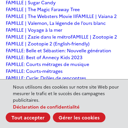
FAMILLE | Sugar Candy
FAMILLE | The Magic Faraway Tree
FAMILLE | The Websters Movie II
FAMILLE | Vaiana 2
FAMILLE | Valemon, La légende de l’ours blanc
FAMILLE | Voyage à la mer
FAMILLE | Zazie dans le métro
FAMILLE | Zootopie 2
FAMILLE | Zootopie 2 (English-friendly)
FAMILLE: Belle et Sébastien: Nouvelle génération
FAMILLE: Best of Annecy Kids 2023
FAMILLE: Courts métrages de musique
FAMILLE: Courts-métrages
FAMILLE: Cycle: Drôles de rencontres
FAMILLE: En sortant de l'école - Andrée Chedid
Nous utilisons des cookies sur notre site Web pour
FAMILLE: Ernest et Célestine: Le voyage en Charabie
mesurer le trafic et le succès des campagnes
FAMILLE: Festival International du court métrage
publicitaires.
Clermont-Ferrand
Déclaration de confidentialité
FAMILLE: Kina et Yuk, renards de la banquise
Tout accepter
Gérer les cookies
FAMILLE: La Pat' Patrouille : La Super Patrouille, le film
FAMILLE: Le dernier jaguar
FAMILLE: Le Dirigeable volé