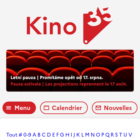
Menu
Calendrier
Nouvelles
Tout
#
0-9
A
B
C
D
E
F
G
H
I
J
K
L
M
N
O
P
Q
R
S
T
U
V