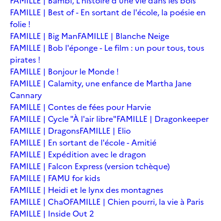
FAMILLE | Bambi, L'histoire d'une vie dans les bois
FAMILLE | Best of - En sortant de l'école, la poésie en
folie !
FAMILLE | Big Man
FAMILLE | Blanche Neige
FAMILLE | Bob l'éponge - Le film : un pour tous, tous
pirates !
FAMILLE | Bonjour le Monde !
FAMILLE | Calamity, une enfance de Martha Jane
Cannary
FAMILLE | Contes de fées pour Harvie
FAMILLE | Cycle "À l'air libre"
FAMILLE | Dragonkeeper
FAMILLE | Dragons
FAMILLE | Elio
FAMILLE | En sortant de l'école - Amitié
FAMILLE | Expédition avec le dragon
FAMILLE | Falcon Express (version tchèque)
FAMILLE | FAMU for kids
FAMILLE | Heidi et le lynx des montagnes
FAMILLE | ChaO
FAMILLE | Chien pourri, la vie à Paris
FAMILLE | Inside Out 2