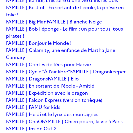
FAMILLE | Bambi, L'histoire d'une vie dans les bois
FAMILLE | Best of - En sortant de l'école, la poésie en
folie !
FAMILLE | Big Man
FAMILLE | Blanche Neige
FAMILLE | Bob l'éponge - Le film : un pour tous, tous
pirates !
FAMILLE | Bonjour le Monde !
FAMILLE | Calamity, une enfance de Martha Jane
Cannary
FAMILLE | Contes de fées pour Harvie
FAMILLE | Cycle "À l'air libre"
FAMILLE | Dragonkeeper
FAMILLE | Dragons
FAMILLE | Elio
FAMILLE | En sortant de l'école - Amitié
FAMILLE | Expédition avec le dragon
FAMILLE | Falcon Express (version tchèque)
FAMILLE | FAMU for kids
FAMILLE | Heidi et le lynx des montagnes
FAMILLE | ChaO
FAMILLE | Chien pourri, la vie à Paris
FAMILLE | Inside Out 2