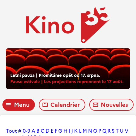
Menu
Calendrier
Nouvelles
Tout
#
0-9
A
B
C
D
E
F
G
H
I
J
K
L
M
N
O
P
Q
R
S
T
U
V