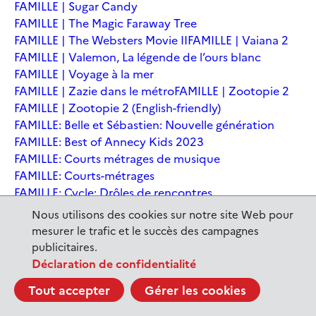
FAMILLE | Sugar Candy
FAMILLE | The Magic Faraway Tree
FAMILLE | The Websters Movie II
FAMILLE | Vaiana 2
FAMILLE | Valemon, La légende de l’ours blanc
FAMILLE | Voyage à la mer
FAMILLE | Zazie dans le métro
FAMILLE | Zootopie 2
FAMILLE | Zootopie 2 (English-friendly)
FAMILLE: Belle et Sébastien: Nouvelle génération
FAMILLE: Best of Annecy Kids 2023
FAMILLE: Courts métrages de musique
FAMILLE: Courts-métrages
FAMILLE: Cycle: Drôles de rencontres
FAMILLE: En sortant de l'école - Andrée Chedid
Nous utilisons des cookies sur notre site Web pour
FAMILLE: Ernest et Célestine: Le voyage en Charabie
mesurer le trafic et le succès des campagnes
FAMILLE: Festival International du court métrage
publicitaires.
Clermont-Ferrand
Déclaration de confidentialité
FAMILLE: Kina et Yuk, renards de la banquise
Tout accepter
Gérer les cookies
FAMILLE: La Pat' Patrouille : La Super Patrouille, le film
FAMILLE: Le dernier jaguar
FAMILLE: Le Dirigeable volé