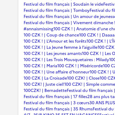
Festival du film français | Soudain le vide
Festiv
Festival du film français | Tomboy
Festival du f
Festival du film français | Un amour de jeuness
Festival du film français | Vivement dimanche 
#annaismissing
100 CZK ! | Anatomie d'une ch
100 CZK ! | Coup de chance
100 CZK ! | Daaaaa
100 CZK ! | L'Amour et les forêts
100 CZK ! | L'Î
100 CZK ! | La Jeune femme à l’aiguille
100 CZK 
100 CZK ! | Les jeunes amants
100 CZK ! | Les 
100 CZK ! | Les Trois Mousquetaires : Milady
10
100 CZK ! | Maria
100 CZK ! | Miséricorde
100 CZ
100 CZK ! | Une affaire d'honneur
100 CZK ! | U
100 CZK | La Croisade
100 CZK! | Close
100 CZK
100 CZK! | Juste ciel!
100 CZK! | Simple comme
100CZK! | Bernadette
Festival du film françai
Festival du film français | 17 filles
28 ans plus ta
Festival du film français | 3 cœurs
30 ANS PLUS
Festival du film français | 35 Rhums
Festival du 