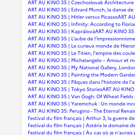
ART AU KINO 35 | Czechoslovak Architecture
ART AU KINO 35 | Edvard Munch, la danse de l
ART AU KINO 35 | Hitler versus Picasso
ART AU 
ART AU KINO 35 | Infinity: According to Floria
ART AU KINO 35 | Kaprálová
ART AU KINO 35 | 
ART AU KINO 35 | L’aube de l’impressionnisme 
ART AU KINO 35 | Le curieux monde de Hier
ART AU KINO 35 | Le Titien, l'empire des coule
ART AU KINO 35 | Michelangelo – Amour et m
ART AU KINO 35 | My National Gallery, Londo
ART AU KINO 35 | Painting the Modern Garden
ART AU KINO 35 | Pâques dans l'histoire de l'ar
ART AU KINO 35 | Tokyo Stories
ART AU KINO 3
ART AU KINO 35 | Van Gogh: Of Wheat Fields
ART AU KINO 35 | Yaremchuk : Un monde inc
ART AU KINO 35: Perugino - The Eternal Renai
Festival du film français | Arthur 3, la guerre
Festival du film français | Astérix le domaine d
Festival du film français | Au cas où je n'aurais