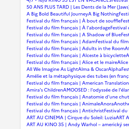
4/7 - 16/8 KINO 35 EST EN VACANCES
Festival
50 ANS PLUS TARD | Les Dents de la Mer (Jaws
A Big Bold Beautiful Journey
A Big Nothing
Fest
Festival du film français | À bout de souffle
Fest
Festival du film français | À l'abordage
Festival 
Festival du film français | A Shadow of Blue
Fes
Festival du film français | Adam
Festival du fil
Festival du film français | Adults in the Room
A
Festival du film français | Alceste à bicyclette
A
Festival du film français | Alice et le maire
Alice
All We Imagine As Light
Alma & Oscar
Alpha
Fes
Amélie et la métaphysique des tubes (en franç
Festival du film français | American Translation
Amira's Children
AMOOSED : l'odyssée de l'éla
Festival du film français | Anatomie d'une chu
Festival du film français | Animale
Anora
Anoth
Festival du film français | Antichrist
Festival du
ART AU CINEMA | Cirque du Soleil: Luzia
ART A
ART AU KINO 35 | Andy Warhol – americký se