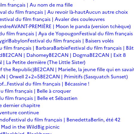
film français | Au nom de ma fille
ival du film français | Au revoir là-haut
Aucun autre choix
estival du film français | Avaler des couleuvres
erdre
AVANT-PREMIÈRE | Moon le panda (version tchèque)
 du film français | Aya de Yopougon
Festival du film français
girl
Babylon
Festival du film français | Baisers volés
u film français | Barbara
Barbie
Festival du film français | Bâ
d
BE2CAN | Dahomey
BE2CAN | Dogma
BE2CAN | Exit 8
 La Petite dernière (The Little Sister)
f the Republic)
BE2CAN | Marielle, la jeune fille qui en savai
N | Orwell 2+2=5
BE2CAN | Primitifs (Sasquatch Sunset)
...
Festival du film français | Bécassine !
du film français | Belle à croquer
du film français | Belle et Sébastien
le dernier chapitre
'aventure continue
ondo
Festival du film français | Benedetta
Berlin, été 42
 Mad in the Wild
Big picnic