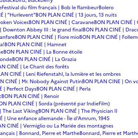
rd
Blackbird, Blackberry
e
Festival du film français | Bob le flambeur
Bolero
 | "Hurlevent"
BON PLAN CINÉ | 13 jours, 13 nuits
oken Voices
BON PLAN CINÉ | Caravane
BON PLAN CINÉ | 
Downton Abbey III : le grand final
BON PLAN CINÉ | Drac
anfare
BON PLAN CINÉ | Fiore mio
BON PLAN CINÉ | Follem
a!
BON PLAN CINE | Hamnet
he
BON PLAN CINÉ | La Bonne étoile
monde
BON PLAN CINÉ | La Grazia
N CINÉ | Le Chant des forêts
N CINÉ | Leni Riefenstahl, la lumière et les ombres
 CINÉ | Mr. Nobody Against Putin
BON PLAN CINE | On vo
| Perfect Days
BON PLAN CINÉ | Perla
t
BON PLAN CINÉ | Renoir
ON PLAN CINÉ | Sorda (présenté par IndieFilm)
 The Last Viking
BON PLAN CINÉ | The Physician II
| Une enfance allemande - Île d'Amrum, 1945
N CINÉ | Vermiglio ou La Mariée des montagnes
français | Bonnard, Pierre et Marthe
Bonnard, Pierre et Marth