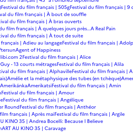
 du film français | 43° à l'ombre
5 septembre
)
Festival du film français | 505g
Festival du film français | 9 
ival du film français | À bout de souffle
ival du film français | À bras ouverts
du film français | À quelques jours près...
A Real Pain
tival du film français | À tout de suite
m français | Adieu au langage
Festival du film français | Adol
ftersun
Agent of Happiness
libi.com 2
Festival du film français | Alice
 Guy - 13 courts métrages
Festival du film français | Alila
tival du film français | Alphaville
Festival du film français |
ais)
Amélie et la métaphysique des tubes (en tchèque)
Amer
Amerikánka
Amerikatsi
Festival du film français | Amin
n
Festival du film français | Amour
te
Festival du film français | Angélique
er Round
Festival du film français | Anthéor
 film français | Après mai
Festival du film français | Argile
U KINO 35 | Andrea Bocelli: Because I Believe
n
ART AU KINO 35 | Caravage