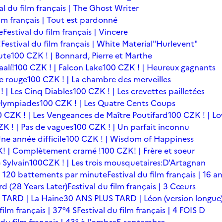
al du film français | The Ghost Writer
ilm français | Tout est pardonné
e
Festival du film français | Vincere
!
Festival du film français | White Material
"Hurlevent"
ute
100 CZK ! | Bonnard, Pierre et Marthe
alí!
100 CZK ! | Falcon Lake
100 CZK ! | Heureux gagnants
le rouge
100 CZK ! | La chambre des merveilles
! | Les Cinq Diables
100 CZK ! | Les crevettes pailletées
Olympiades
100 CZK ! | Les Quatre Cents Coups
0 CZK ! | Les Vengeances de Maître Poutifard
100 CZK ! | L
K ! | Pas de vagues
100 CZK ! | Un parfait inconnu
ne année difficile
100 CZK ! | Wisdom of Happiness
! | Complètement cramé !
100 CZK! | Frère et soeur
 Sylvain
100CZK ! | Les trois mousquetaires:D'Artagnan
s | 120 battements par minute
Festival du film français | 16 a
rd (28 Years Later)
Festival du film français | 3 Cœurs
 TARD | La Haine
30 ANS PLUS TARD | Léon (version longue
film français | 37°4 S
Festival du film français | 4 FOIS D