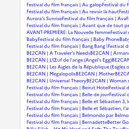
Festival du film français | Au galop
Festival du 
Festival du film français | Au revoir là-haut
Fest
Aurora's Sunrise
Festival du film français | Ava
F
Festival du film français | Avant que de tout p
AVANT-PREMIÈRE: La Nouvelle femme
Festival
Baby
Festival du film français | Baby Phone
Baby
Festival du film français | Bang Bang !
Festival d
BE2CAN | A Traveler's Needs
BE2CAN | Arman
BE2CAN | L'Œuf de l'ange (Angel's Egg)
BE2CAN |
BE2CAN | Les Aigles de la République (Eagles o
BE2CAN | Megalopolis
BE2CAN | Mother
BE2CA
BE2CAN | Universal Theory
BE2CAN | Woman of
Festival du film français | Beirut Hotel
Festival 
Festival du film français | Belle de jour
Festival 
Festival du film français | Belle et Sébastien 3, 
Festival du film français | Belle et Sébastien, l
Festival du film français | Belmondo par Belm
Festival du film français | Bernadette
Better Go