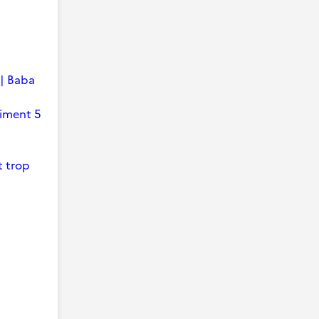
 | Baba
timent 5
t trop