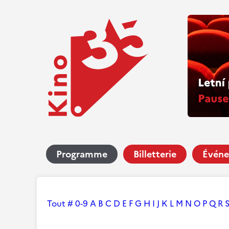
Programme
Billetterie
Événe
Tout
#
0-9
A
B
C
D
E
F
G
H
I
J
K
L
M
N
O
P
Q
R