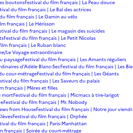
des boutons
Festival du film français | La Peau douce
tival du film français | Le Bal des actrices
 du film français | Le Gamin au vélo
ilm français | Le Hérisson
stival du film français | Le magasin des suicides
ts
Festival du film français | Le Petit Nicolas
film français | Le Ruban blanc
une/Le Voyage extraordinaire
du paysage
Festival du film français | Les Amants réguliers
ordinaires d’Adèle Blanc-Sec
Festival du film français | Les B
ée du cour-métrage
Festival du film français | Les Géants
stival du film français | Les Saveurs du palais
lm français | Mères et filles
de mort
Festival du film français | Micmacs à tire-larigot
ue
Festival du film français | Mr. Nobody
 News from House
Festival du film français | Notre jour viendr
Clèves
Festival du film français | Orphée
tival du film français | Paris-Manhattan
lm français | Soirée du court-métrage