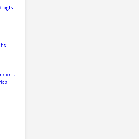
doigts
phe
 Amants
ica