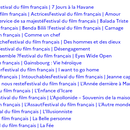
stival du film français | 7 Jours à la Havane
film français | Actrices
Festival du film français | Amour
service de sa majesté
Festival du film français | Balada Triste
français | Benda Bilili !
Festival du film français | Carnage
lm français | Comme un chef
îche
Festival du film français | Des hommes et des dieux
Festival du film français | Désengagement
ensemble ?
Festival du film français | Eyes Wide Open
m français | Gainsbourg : Vie héroïque
ur
Festival du film français | I want to go home
 français | Intouchables
Festival du film français | Jeanne ca
l nous reste
Festival du film français | L'Année dernière à M
u film français | L'Enfance d'Icare
stival du film français | L’Apollonide – Souvenirs de la mais
m français | L’Assaut
Festival du film français | L’Autre mond
al du film français | L’Illusionniste
 film français | La Belle personne
l du film français | La Fée