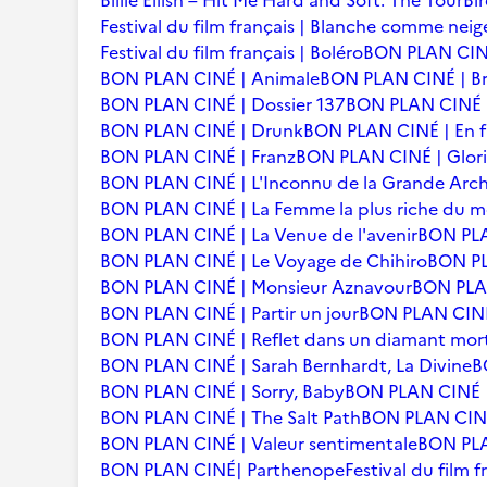
Billie Eilish – Hit Me Hard and Soft: The Tour
Bi
Festival du film français | Blanche comme neig
Festival du film français | Boléro
BON PLAN CINÉ
BON PLAN CINÉ | Animale
BON PLAN CINÉ | Br
BON PLAN CINÉ | Dossier 137
BON PLAN CINÉ | 
BON PLAN CINÉ | Drunk
BON PLAN CINÉ | En f
BON PLAN CINÉ | Franz
BON PLAN CINÉ | Glori
BON PLAN CINÉ | L'Inconnu de la Grande Arc
BON PLAN CINÉ | La Femme la plus riche du 
BON PLAN CINÉ | La Venue de l'avenir
BON PLA
BON PLAN CINÉ | Le Voyage de Chihiro
BON PLA
BON PLAN CINÉ | Monsieur Aznavour
BON PLAN
BON PLAN CINÉ | Partir un jour
BON PLAN CINÉ 
BON PLAN CINÉ | Reflet dans un diamant mor
BON PLAN CINÉ | Sarah Bernhardt, La Divine
B
BON PLAN CINÉ | Sorry, Baby
BON PLAN CINÉ |
BON PLAN CINÉ | The Salt Path
BON PLAN CINÉ 
BON PLAN CINÉ | Valeur sentimentale
BON PLA
BON PLAN CINÉ| Parthenope
Festival du film 