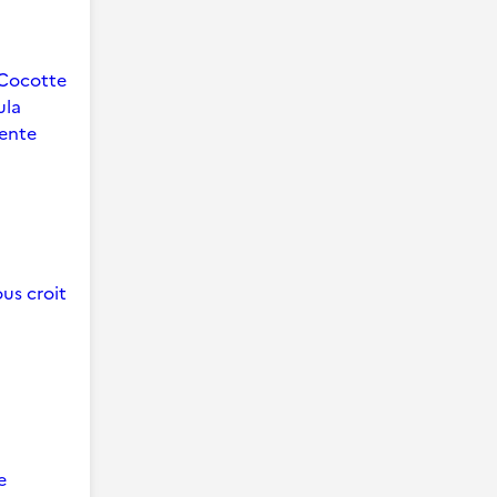
Cocotte
ula
ente
us croit
e