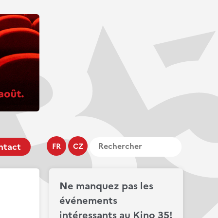
ntact
FR
CZ
Ne manquez pas les
événements
intéressants au Kino 35!