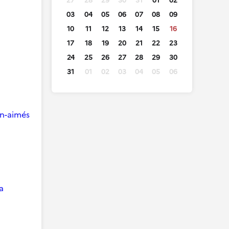
27
28
29
30
31
01
02
03
04
05
06
07
08
09
10
11
12
13
14
15
16
17
18
19
20
21
22
23
24
25
26
27
28
29
30
31
01
02
03
04
05
06
ien-aimés
a