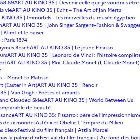
 58-89
ART AU KINO 35 | Devenir celle que je voudrais être
a vie
ART AU KINO 35 | Echt – The Art of Jan Merta
KINO 35 | Immortels - Les merveilles du musée égyptien
n
ART AU KINO 35 | John Singer Sargent–Fashion & Swagge
Klimt et le baiser
: Paris 1874
onymus Bosch
ART AU KINO 35 | Le jeune Picasso
urs
ART AU KINO 35 | Leonard de Vinci : l'histoire complèt
ort
ART AU KINO 35 | Moi, Claude Monet (I, Claude Monet)
n
 – Monet to Matisse
t (Easter in Art)
ART AU KINO 35 | Renoir
5 | Van Gogh : Poètes et amants
 and Clouded Skies
ART AU KINO 35 | World Between Us
omparable de beauté
ssance
ART AU KINO 35: Pissarro : père de l’impressionnism
 des deux mondes
Astérix et Obelix: L´Empire du Milieu
es dieux
Festival du film français | Attila Marcel
 pas la palme d'or
Festival du film français | Au fond des boi