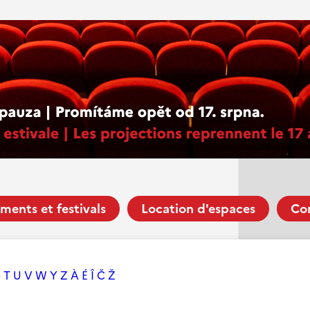
ments et festivals
Location d'espaces
Co
S
T
U
V
W
Y
Z
À
É
Î
Č
Ž