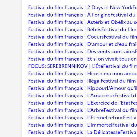
Festival du film français | 2 Days in New-York
Fe
Festival du film français | À l'origine
Festival du 
Festival du film français | Astérix et Obélix au 
Festival du film français | Bébés
Festival du film 
Festival du film français | Coeurs
Festival du fi
Festival du film français | D’amour et d’eau fra
Festival du film français | Des vents contraires
Festival du film français | Et si on vivait tous 
FOCUS: SEREBRENNIKOV | L'Été
Festival du fil
Festival du film français | Hiroshima mon amo
Festival du film français | Illégal
Festival du film
Festival du film français | Kippour
L'Amour qu'i
Festival du film français | L'Arnacœur
Festival d
Festival du film français | L'Exercice de l'Etat
Fe
Festival du film français | L’Arbre
Festival du fil
Festival du film français | L’Eternel retour
Festiv
Festival du film français | L’Immortel
Festival du
Festival du film français | La Délicatesse
Festiva