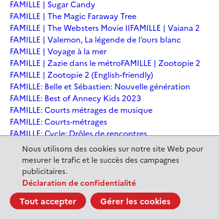
FAMILLE | Sugar Candy
FAMILLE | The Magic Faraway Tree
FAMILLE | The Websters Movie II
FAMILLE | Vaiana 2
FAMILLE | Valemon, La légende de l’ours blanc
FAMILLE | Voyage à la mer
FAMILLE | Zazie dans le métro
FAMILLE | Zootopie 2
FAMILLE | Zootopie 2 (English-friendly)
FAMILLE: Belle et Sébastien: Nouvelle génération
FAMILLE: Best of Annecy Kids 2023
FAMILLE: Courts métrages de musique
FAMILLE: Courts-métrages
FAMILLE: Cycle: Drôles de rencontres
FAMILLE: En sortant de l'école - Andrée Chedid
Nous utilisons des cookies sur notre site Web pour
FAMILLE: Ernest et Célestine: Le voyage en Charabie
mesurer le trafic et le succès des campagnes
FAMILLE: Festival International du court métrage
publicitaires.
Clermont-Ferrand
Déclaration de confidentialité
FAMILLE: Kina et Yuk, renards de la banquise
Tout accepter
Gérer les cookies
FAMILLE: La Pat' Patrouille : La Super Patrouille, le film
FAMILLE: Le dernier jaguar
FAMILLE: Le Dirigeable volé