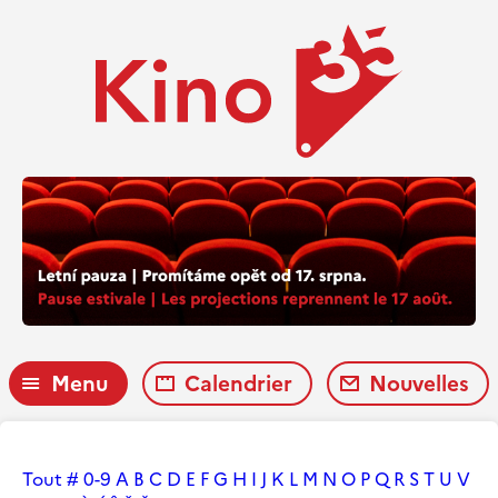
Menu
Calendrier
Nouvelles
Tout
#
0-9
A
B
C
D
E
F
G
H
I
J
K
L
M
N
O
P
Q
R
S
T
U
V