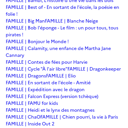
FAMILLE | Bambi, L'histoire d'une vie dans les bois
FAMILLE | Best of - En sortant de l'école, la poésie en
folie !
FAMILLE | Big Man
FAMILLE | Blanche Neige
FAMILLE | Bob l'éponge - Le film : un pour tous, tous
pirates !
FAMILLE | Bonjour le Monde !
FAMILLE | Calamity, une enfance de Martha Jane
Cannary
FAMILLE | Contes de fées pour Harvie
FAMILLE | Cycle "À l'air libre"
FAMILLE | Dragonkeeper
FAMILLE | Dragons
FAMILLE | Elio
FAMILLE | En sortant de l'école - Amitié
FAMILLE | Expédition avec le dragon
FAMILLE | Falcon Express (version tchèque)
FAMILLE | FAMU for kids
FAMILLE | Heidi et le lynx des montagnes
FAMILLE | ChaO
FAMILLE | Chien pourri, la vie à Paris
FAMILLE | Inside Out 2