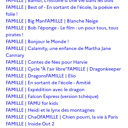
FAMILLE | Bambi, L'histoire d'une vie dans les bois
FAMILLE | Best of - En sortant de l'école, la poésie en
folie !
FAMILLE | Big Man
FAMILLE | Blanche Neige
FAMILLE | Bob l'éponge - Le film : un pour tous, tous
pirates !
FAMILLE | Bonjour le Monde !
FAMILLE | Calamity, une enfance de Martha Jane
Cannary
FAMILLE | Contes de fées pour Harvie
FAMILLE | Cycle "À l'air libre"
FAMILLE | Dragonkeeper
FAMILLE | Dragons
FAMILLE | Elio
FAMILLE | En sortant de l'école - Amitié
FAMILLE | Expédition avec le dragon
FAMILLE | Falcon Express (version tchèque)
FAMILLE | FAMU for kids
FAMILLE | Heidi et le lynx des montagnes
FAMILLE | ChaO
FAMILLE | Chien pourri, la vie à Paris
FAMILLE | Inside Out 2