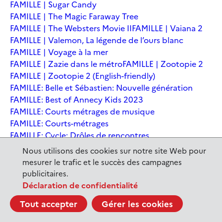
FAMILLE | Sugar Candy
FAMILLE | The Magic Faraway Tree
FAMILLE | The Websters Movie II
FAMILLE | Vaiana 2
FAMILLE | Valemon, La légende de l’ours blanc
FAMILLE | Voyage à la mer
FAMILLE | Zazie dans le métro
FAMILLE | Zootopie 2
FAMILLE | Zootopie 2 (English-friendly)
FAMILLE: Belle et Sébastien: Nouvelle génération
FAMILLE: Best of Annecy Kids 2023
FAMILLE: Courts métrages de musique
FAMILLE: Courts-métrages
FAMILLE: Cycle: Drôles de rencontres
FAMILLE: En sortant de l'école - Andrée Chedid
Nous utilisons des cookies sur notre site Web pour
FAMILLE: Ernest et Célestine: Le voyage en Charabie
mesurer le trafic et le succès des campagnes
FAMILLE: Festival International du court métrage
publicitaires.
Clermont-Ferrand
Déclaration de confidentialité
FAMILLE: Kina et Yuk, renards de la banquise
Tout accepter
Gérer les cookies
FAMILLE: La Pat' Patrouille : La Super Patrouille, le film
FAMILLE: Le dernier jaguar
FAMILLE: Le Dirigeable volé