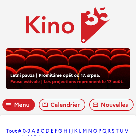
Menu
Calendrier
Nouvelles
Tout
#
0-9
A
B
C
D
E
F
G
H
I
J
K
L
M
N
O
P
Q
R
S
T
U
V